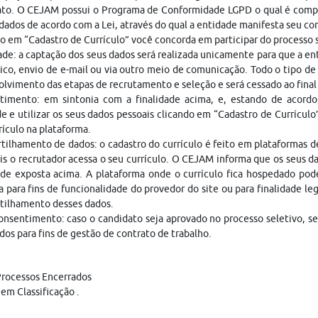
ato. O CEJAM possui o Programa de Conformidade LGPD o qual é compo
dados de acordo com a Lei, através do qual a entidade manifesta seu c
o em “Cadastro de Currículo” você concorda em participar do processo
ade: a captação dos seus dados será realizada unicamente para que a 
ico, envio de e-mail ou via outro meio de comunicação. Todo o tipo de 
lvimento das etapas de recrutamento e seleção e será cessado ao fina
timento: em sintonia com a finalidade acima, e, estando de acordo
e e utilizar os seus dados pessoais clicando em “Cadastro de Currículo
rículo na plataforma.
ilhamento de dados: o cadastro do currículo é feito em plataformas 
is o recrutador acessa o seu currículo. O CEJAM informa que os seus da
ade exposta acima. A plataforma onde o currículo fica hospedado pod
a para fins de funcionalidade do provedor do site ou para finalidade le
tilhamento desses dados.
nsentimento: caso o candidato seja aprovado no processo seletivo, s
dos para fins de gestão de contrato de trabalho.
rocessos Encerrados
em Classificação .