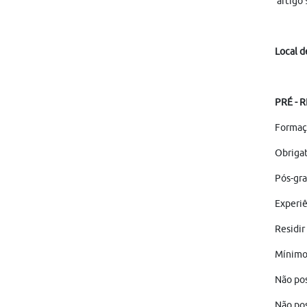
artigo 
Local d
PRÉ - 
Formaç
Obriga
Pós-gra
Experiê
Residir
Mínimo 
Não pos
Não pos