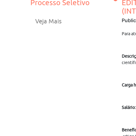
Processo Seletivo
EDI
(INT
Publi
Veja Mais
Para at
Descriç
científ
Carga h
Salário
Benefíc