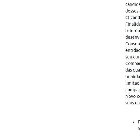
candid
desses 
Clicand
Finalid
telefôn
desenvo
Consen
entidad
seu cur
Compart
das qua
finalid
limitad
compar
Novo co
seus da
P
S