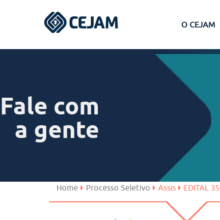
O CEJAM
Assis
Ferraz de Vasconcelos
Fale com
Lins
a gente
Peruíbe
São José dos Campos
Home
Processo Seletivo
Assis
EDITAL 3