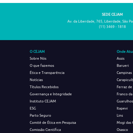
SEDE CEJAM
Av. da Liberdade, 765, Liberdade, São P
(11) 3469 - 1818
O CEJAM
Onde Atu
Sobre Nós
Assis
O que fazemos
Barueri
Ética e Transparência
Campinas
Notícias
Carapicuí
Títulos Recebidos
Ferraz de
Governança e Integridade
Franco da
Instituto CEJAM
Guarulho
ESG
Itapevi
Parto Seguro
Lins
Comitê de Ética em Pesquisa
Mogi das 
Comissão Científica
Osasco