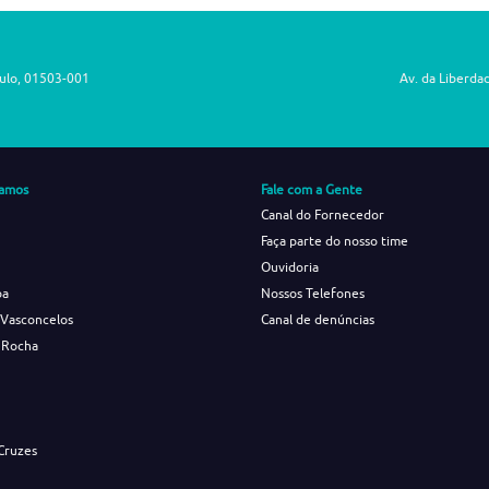
aulo, 01503-001
Av. da Liberda
amos
Fale com a Gente
Canal do Fornecedor
Faça parte do nosso time
Ouvidoria
ba
Nossos Telefones
 Vasconcelos
Canal de denúncias
 Rocha
s
Cruzes