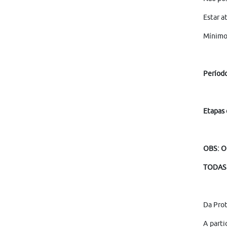
Estar a
Mínimo 
Período
Etapas 
OBS: O
TODAS 
Da Pro
A parti