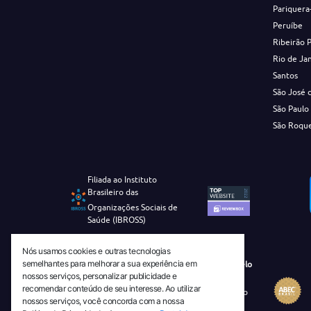
Pariquera
Peruíbe
Ribeirão 
Rio de Ja
Santos
São José 
São Paulo
São Roqu
Filiada ao Instituto
Brasileiro das
Organizações Sociais de
Saúde (IBROSS)
Nós usamos cookies e outras tecnologias
semelhantes para melhorar a sua experiência em
Revista Tecnico-Cientifica CEJAM Selo
nossos serviços, personalizar publicidade e
Diamante de Ciência Aberta
recomendar conteúdo de seu interesse. Ao utilizar
Diretório Migulim Instituto Brasileiro
nossos serviços, você concorda com a nossa
de Informação em Ciência e