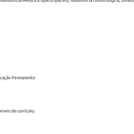
Assistência Médica (coparticipativo), Assistência Odontológica, Zenklu
ducação Permanente.
envio do currículo;