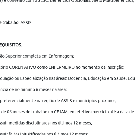
9) e convênio com o SESC. Benefícios Opcionais: Alelo Multibenefícios, 
e trabalho:
ASSIS
REQUISITOS:
ão Superior completa em Enfermagem;
tório COREN ATIVO como ENFERMEIRO no momento da inscrição;
duação ou Especialização nas áreas: Docência, Educação em Saúde, E
ncia de no mínimo 6 meses na área;
 preferencialmente na região de ASSIS e municípios próximos;
de 06 meses de trabalho no CEJAM, em efetivo exercício até a data de 
suir medidas disciplinares nos últimos 12 meses;
suir faltas injustificadas nos últimos 12 meses;