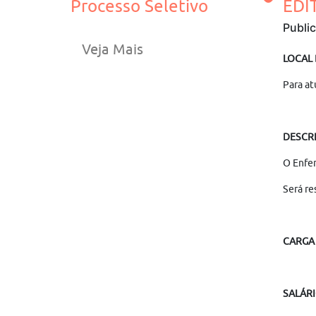
Processo Seletivo
EDI
Publi
Veja Mais
LOCAL
Para at
DESCRI
O Enfer
Será re
CARGA
SALÁRI