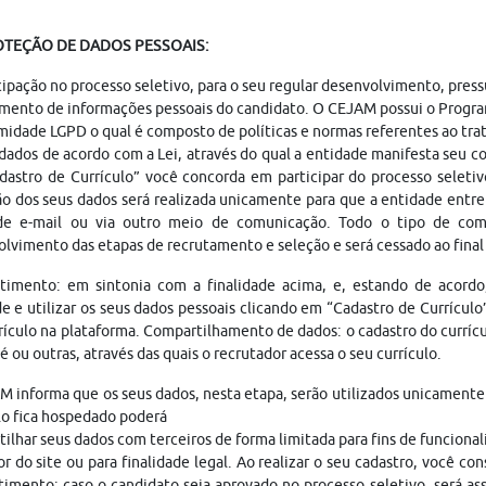
OTEÇÃO DE DADOS PESSOAIS:
cipação no processo seletivo, para o seu regular desenvolvimento, pres
mento de informações pessoais do candidato. O CEJAM possui o Progr
idade LGPD o qual é composto de políticas e normas referentes ao tr
dados de acordo com a Lei, através do qual a entidade manifesta seu 
astro de Currículo” você concorda em participar do processo seleti
o dos seus dados será realizada unicamente para que a entidade entr
de e-mail ou via outro meio de comunicação. Todo o tipo de comu
lvimento das etapas de recrutamento e seleção e será cessado ao fina
timento: em sintonia com a finalidade acima, e, estando de acordo
e e utilizar os seus dados pessoais clicando em “Cadastro de Currículo
rículo na plataforma. Compartilhamento de dados: o cadastro do currí
 ou outras, através das quais o recrutador acessa o seu currículo.
 informa que os seus dados, nesta etapa, serão utilizados unicamente 
lo fica hospedado poderá
ilhar seus dados com terceiros de forma limitada para fins de funciona
r do site ou para finalidade legal. Ao realizar o seu cadastro, você 
imento: caso o candidato seja aprovado no processo seletivo, será a