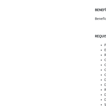
BENEF
Benefíc
REQUIS
P
E
R
C
C
C
C
D
D
R
D
D
S