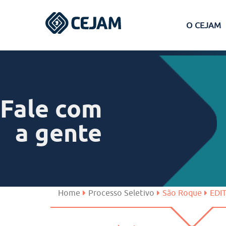
O CEJAM
Assis
Ferraz de Vasconcelos
Fale com
Lins
a gente
Peruíbe
São José dos Campos
Home
Processo Seletivo
São Roque
EDI