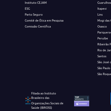
Instituto CEJAM
Guarulho
ESG
Itapevi
Parto Seguro
Lins
Comitê de Ética em Pesquisa
Mogi das 
Comissão Científica
Osasco
Pariquera
Peruíbe
Ribeirão 
Rio de Ja
Santos
São José 
São Paulo
São Roqu
Filiada ao Instituto
Brasileiro das
Organizações Sociais de
Saúde (IBROSS)