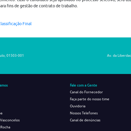
ara fins de gestão de contrato de trabalho.
lassificação Final
aulo, 01503-001
Av. da Liberda
amos
Fale com a Gente
Canal do Fornecedor
Faça parte do nosso time
Ouvidoria
ba
Nossos Telefones
 Vasconcelos
Canal de denúncias
 Rocha