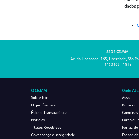
dados p
C
SEDE CEJAM
Av. da Liberdade, 765, Liberdade, São P
(11) 3469 - 1818
O CEJAM
Onde Atu
Sobre Nós
Assis
O que fazemos
Barueri
Ética e Transparência
Campinas
Notícias
Carapicuí
Títulos Recebidos
Ferraz de
Governança e Integridade
Franco da