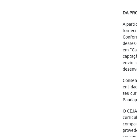
DA PR
A parti
forneci
Conform
desses 
em “Cad
captaçã
envio 
desenvo
Consen
entidad
seu cur
Pandapé
O CEJAM
currícu
compart
provedo
consent