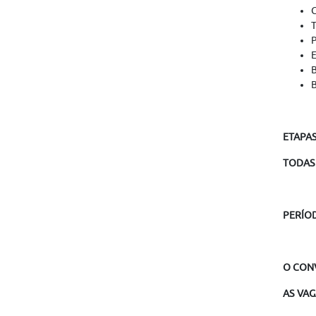
C
T
P
E
B
ETAPA
TODAS 
PERÍO
O CONV
AS VAG