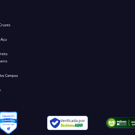
s
Cruzes
-Açu
Preto
neiro
dos Campos
e
Verificada por