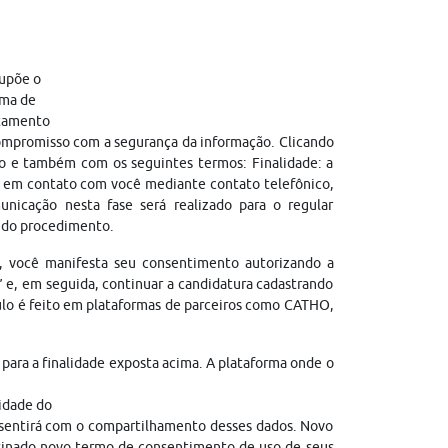
supõe o
ama de
atamento
compromisso com a segurança da informação. Clicando
vo e também com os seguintes termos: Finalidade: a
e em contato com você mediante contato telefônico,
nicação nesta fase será realizado para o regular
l do procedimento.
, você manifesta seu consentimento autorizando a
” e, em seguida, continuar a candidatura cadastrando
culo é feito em plataformas de parceiros como CATHO,
para a finalidade exposta acima. A plataforma onde o
lidade do
consentirá com o compartilhamento desses dados. Novo
ssinado novo termo de consentimento de uso de seus