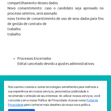
compartilhamento desses dados.
Novo consentimento: caso o candidato seja aprovado no
processo seletivo, será assinado
novo termo de consentimento de uso de seus dados para fins
de gestão de contrato de
trabalho.
trabalho.
Processos Encerrados
Edital cancelado devido a ajustes administrativos.
SEDE CEJAM
Nós usamos cookies e outras tecnologias semelhantes para melhorar a
Av. da Liberdade, 765, Liberdade, São Paulo, 01503-001
sua experiência em nossos serviços, personalizar publicidade e
(11) 3469 - 1818
recomendar conteúdo de seu interesse. Ao utilizar nossos serviços, você
concorda com a nossa Política de Privacidade. Acesse nosso
Portal de
INSTITUTO CEJAM
Privacidade
para conhecer mais detalhes da nossa nova política.
Av. da Liberdade, 765, Liberdade, São Paulo, 01503-001