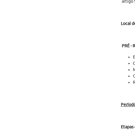
artigo 
Local d
PRÉ - 
E
C
M
C
R
Período
Etapas 