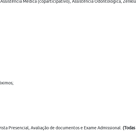
 Assistência Médica (coparticipativo), Assistência Odontológica, Zenklu
óximos;
revista Presencial, Avaliação de documentos e Exame Admissional.
(Todas 