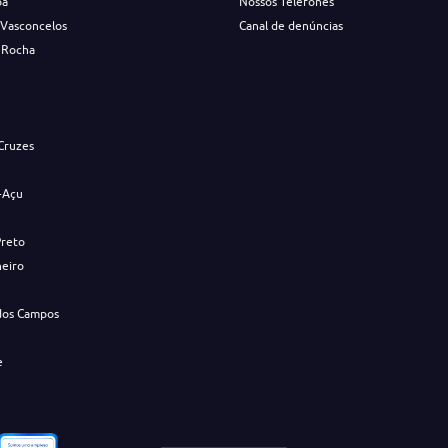
ba
Nossos Telefones
 Vasconcelos
Canal de denúncias
 Rocha
s
Cruzes
-Açu
Preto
neiro
dos Campos
e