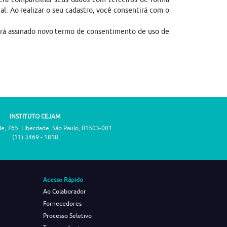
gal. Ao realizar o seu cadastro, você consentirá com o
erá assinado novo termo de consentimento de uso de
INSTITUTO CEJAM
de, 765, Liberdade, São Paulo, 01503-001
(11) 3469 - 1818
Acesso Rápido
Ao Colaborador
Fornecedores
Processo Seletivo