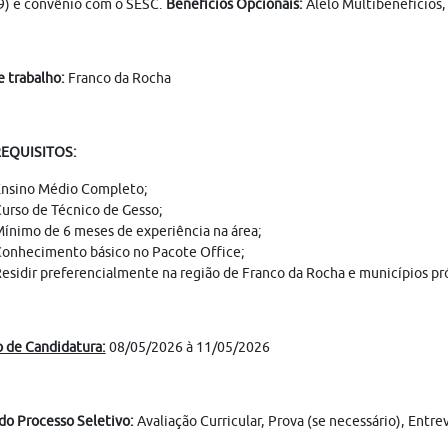
9) e convênio com o SESC.
Benefícios Opcionais:
Alelo Multibenefícios,
e trabalho:
Franco da Rocha
REQUISITOS:
nsino Médio Completo;
urso de Técnico de Gesso;
ínimo de 6 meses de experiência na área;
onhecimento básico no Pacote Office;
esidir preferencialmente na região de Franco da Rocha e municípios pr
 de Candidatura:
08/05/2026 à 11/05/2026
do Processo Seletivo:
Avaliação Curricular, Prova (se necessário), Ent