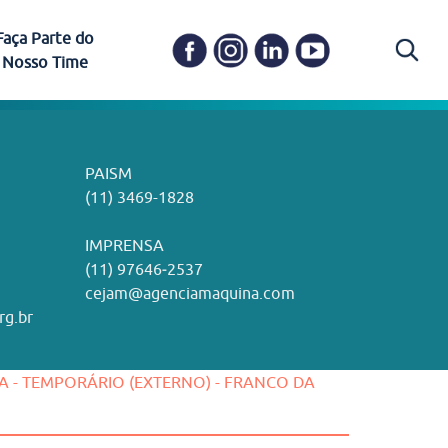
Faça Parte do
Nosso Time
Carapicuíba
Ética e Transparência
PAISM
in memoriam) em
Itapevi
(11) 3469-1828
o, visão e valores?
ações
Governança e Integridade
ustentabilidade
ime.
Pariquera-Açu
ilidade social e
IMPRENSA
as pelo CEJAM e
ura Humanizada
Comitê de Ética em Pesquisa
(11) 97646‑2537
Santos
cejam@agenciamaquina.com
rg.br
Gestão de Qualidade
CA - TEMPORÁRIO (EXTERNO) - FRANCO DA