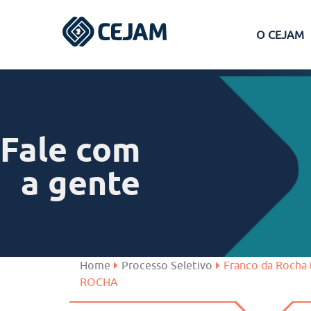
O CEJAM
Assis
Ferraz de Vasconcelos
Fale com
Lins
a gente
Peruíbe
São José dos Campos
Home
Processo Seletivo
Franco da Rocha
ROCHA