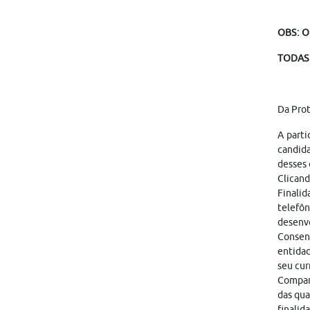
OBS: O
TODAS 
Da Pro
A parti
candid
desses 
Clicand
Finalid
telefôn
desenvo
Consen
entidad
seu cur
Compart
das qua
finalid