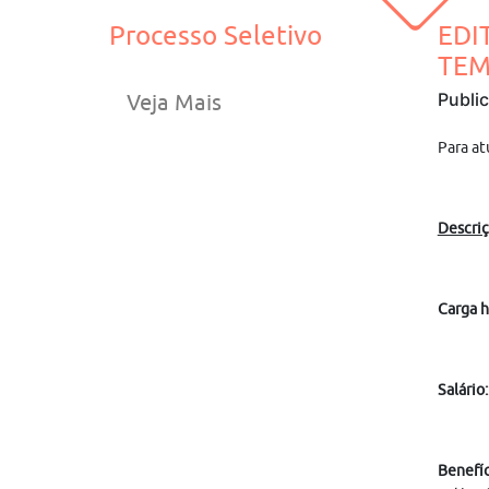
Processo Seletivo
EDI
TEM
Publi
Veja Mais
Para a
Descriç
Carga h
Salário:
Benefíc