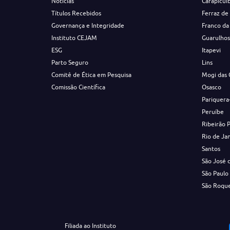
Notícias
Carapicuí
Títulos Recebidos
Ferraz de
Governança e Integridade
Franco da
Instituto CEJAM
Guarulho
ESG
Itapevi
Parto Seguro
Lins
Comitê de Ética em Pesquisa
Mogi das 
Comissão Científica
Osasco
Pariquera
Peruíbe
Ribeirão 
Rio de Ja
Santos
São José 
São Paulo
São Roqu
Filiada ao Instituto