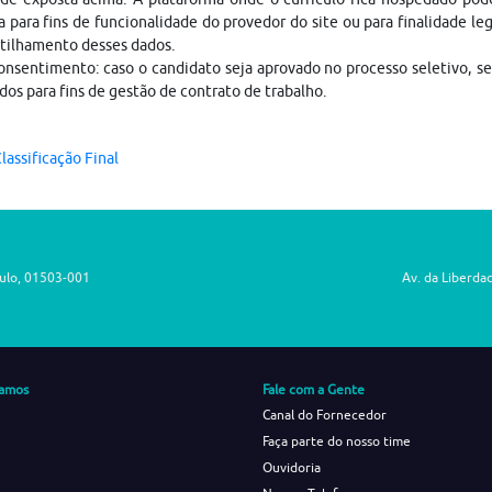
a para fins de funcionalidade do provedor do site ou para finalidade le
tilhamento desses dados.
nsentimento: caso o candidato seja aprovado no processo seletivo, s
dos para fins de gestão de contrato de trabalho.
lassificação Final
aulo, 01503-001
Av. da Liberda
amos
Fale com a Gente
Canal do Fornecedor
Faça parte do nosso time
Ouvidoria