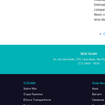
limitad
compar
Novo co
seus da
C
SEDE CEJAM
Av. da Liberdade, 765, Liberdade, São P
(11) 3469 - 1818
O CEJAM
Onde Atu
Sobre Nós
Assis
O que fazemos
Barueri
Ética e Transparência
Campinas