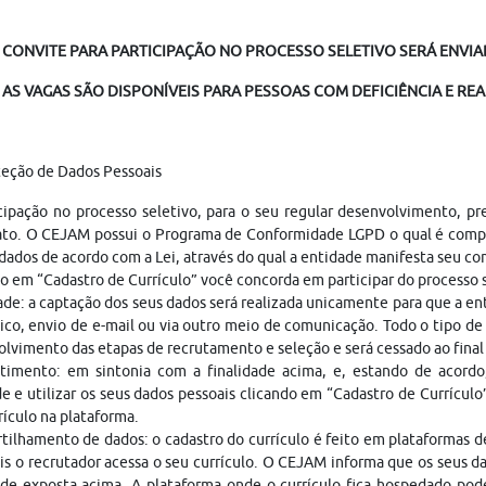
 CONVITE PARA PARTICIPAÇÃO NO PROCESSO SELETIVO SERÁ ENVIAD
AS VAGAS SÃO DISPONÍVEIS PARA PESSOAS COM DEFICIÊNCIA E REA
teção de Dados Pessoais
cipação no processo seletivo, para o seu regular desenvolvimento, p
ato. O CEJAM possui o Programa de Conformidade LGPD o qual é compo
dados de acordo com a Lei, através do qual a entidade manifesta seu c
o em “Cadastro de Currículo” você concorda em participar do processo
ade: a captação dos seus dados será realizada unicamente para que a 
ico, envio de e-mail ou via outro meio de comunicação. Todo o tipo de 
lvimento das etapas de recrutamento e seleção e será cessado ao fina
timento: em sintonia com a finalidade acima, e, estando de acordo
e e utilizar os seus dados pessoais clicando em “Cadastro de Currículo
rículo na plataforma.
ilhamento de dados: o cadastro do currículo é feito em plataformas 
is o recrutador acessa o seu currículo. O CEJAM informa que os seus da
ade exposta acima. A plataforma onde o currículo fica hospedado pod