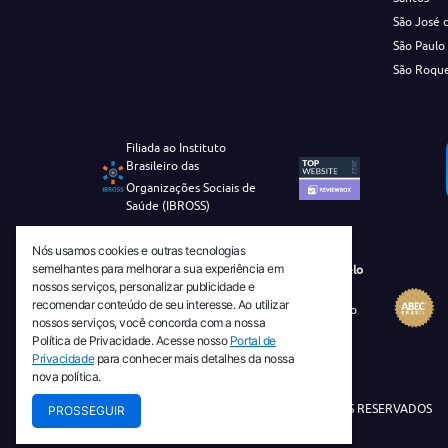
São José 
São Paulo
São Roqu
Filiada ao Instituto
Brasileiro das
Organizações Sociais de
Saúde (IBROSS)
Nós usamos cookies e outras tecnologias
semelhantes para melhorar a sua experiência em
Revista Tecnico-Cientifica CEJAM Selo
nossos serviços, personalizar publicidade e
Diamante de Ciência Aberta
recomendar conteúdo de seu interesse. Ao utilizar
Diretório Migulim Instituto Brasileiro
nossos serviços, você concorda com a nossa
de Informação em Ciência e
Política de Privacidade. Acesse nosso
Portal de
Tecnologia - IBICT
Privacidade
para conhecer mais detalhes da nossa
nova política.
© 2026 TODOS OS DIREITOS RESERVADOS
PROSSEGUIR