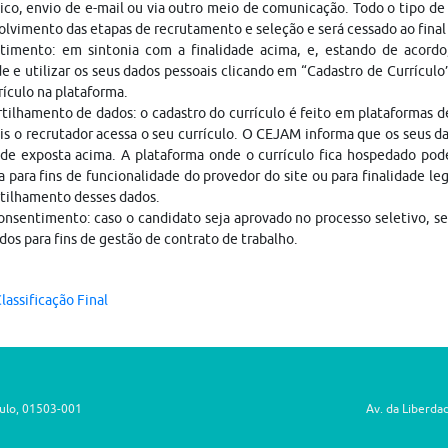
ico, envio de e-mail ou via outro meio de comunicação. Todo o tipo de 
lvimento das etapas de recrutamento e seleção e será cessado ao fina
timento: em sintonia com a finalidade acima, e, estando de acordo
e e utilizar os seus dados pessoais clicando em “Cadastro de Currículo
rículo na plataforma.
ilhamento de dados: o cadastro do currículo é feito em plataformas 
is o recrutador acessa o seu currículo. O CEJAM informa que os seus da
ade exposta acima. A plataforma onde o currículo fica hospedado pod
a para fins de funcionalidade do provedor do site ou para finalidade le
tilhamento desses dados.
nsentimento: caso o candidato seja aprovado no processo seletivo, s
dos para fins de gestão de contrato de trabalho.
lassificação Final
aulo, 01503-001
Av. da Liberda