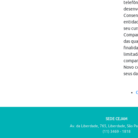
telefôn
desenvo
Consen
entidad
seu cur
Compart
das qua
finalid
limitad
compar
Novo co
seus da
C
SEDE CEJAM
Av. da Liberdade, 765, Liberdade, São P
(11) 3469 - 1818