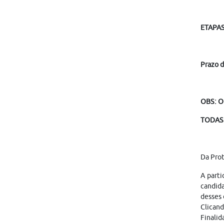
ETAPAS
Prazo d
OBS: O
TODAS 
Da Pro
A parti
candid
desses 
Clicand
Finalid