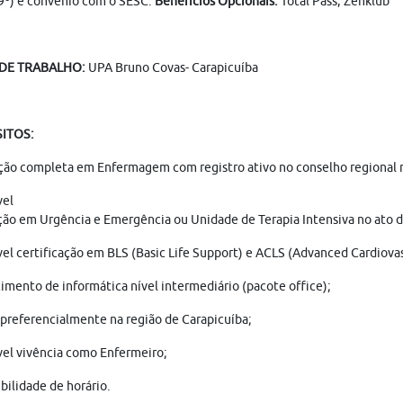
9º) e convênio com o SESC.
Benefícios Opcionais:
Total Pass, Zenklub
 DE TRABALHO:
UPA Bruno Covas- Carapicuíba
ITOS:
ão completa em Enfermagem com registro ativo no conselho regional no
Desejáve
ão em Urgência e Emergência ou Unidade de Terapia Intensiva no ato d
el certificação em BLS (Basic Life Support) e ACLS (Advanced Cardiovas
mento de informática nível intermediário (pacote office);
 preferencialmente na região de Carapicuíba;
el vivência como Enfermeiro;
bilidade de horário.