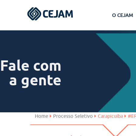
O CEJAM
Assis
Ferraz de Vasconcelos
Fale com
Lins
a gente
Peruíbe
São José dos Campos
Home
Processo Seletivo
Carapicuíba
#ER