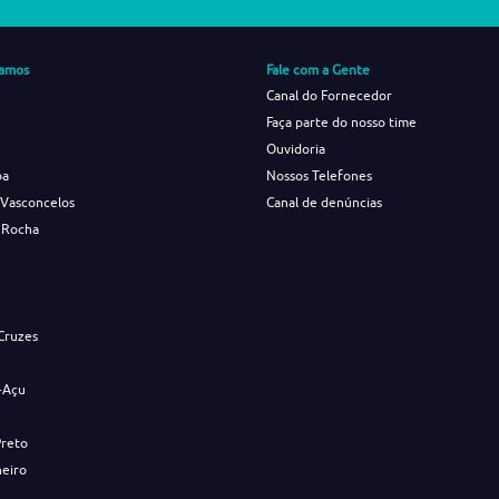
amos
Fale com a Gente
Canal do Fornecedor
Faça parte do nosso time
Ouvidoria
ba
Nossos Telefones
 Vasconcelos
Canal de denúncias
 Rocha
s
Cruzes
-Açu
Preto
neiro