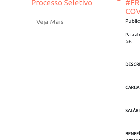
Processo Seletivo
#ER
COV
Publi
Veja Mais
Para at
SP.
DESCR
CARGA
SALÁR
BENEFÍ