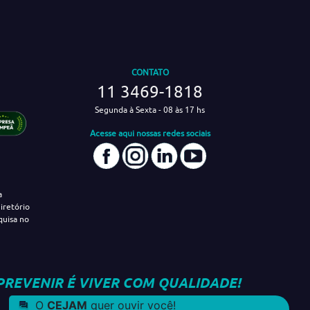
CONTATO
11 3469-1818
Segunda à Sexta - 08 às 17 hs
Acesse aqui nossas redes sociais
a
iretório
quisa no
PREVENIR É VIVER COM QUALIDADE!
O
CEJAM
quer ouvir você!