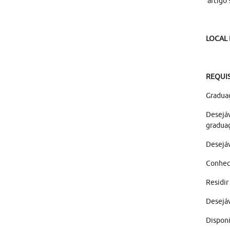
artigo 
LOCAL
REQUIS
Graduaç
graduaç
Desejáv
Conheci
Residir
Desejáv
Disponi