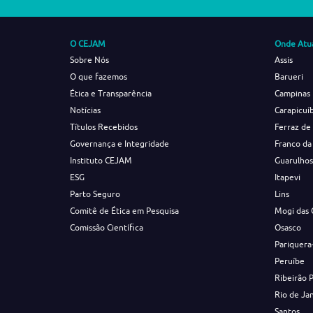
O CEJAM
Onde Atu
Sobre Nós
Assis
O que fazemos
Barueri
Ética e Transparência
Campinas
Notícias
Carapicuí
Títulos Recebidos
Ferraz de
Governança e Integridade
Franco da
Instituto CEJAM
Guarulho
ESG
Itapevi
Parto Seguro
Lins
Comitê de Ética em Pesquisa
Mogi das 
Comissão Científica
Osasco
Pariquera
Peruíbe
Ribeirão 
Rio de Ja
Santos