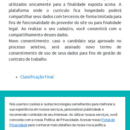
utilizados unicamente para a finalidade exposta acima. A
plataforma onde o currículo fica hospedado poderá
compartilhar seus dados com terceiros de forma limitada para
fins de funcionalidade do provedor do site ou para finalidade
legal. Ao realizar o seu cadastro, você consentirá com o
compartilhamento desses dados.
Novo consentimento: caso o candidato seja aprovado no
processo seletivo, será assinado novo termo de
consentimento de uso de seus dados para fins de gestão de
contrato de trabalho.
Classificação Final
SEDE CEJAM
Nós usamos cookies e outras tecnologias semelhantes para melhorar a
Av. da Liberdade, 765, Liberdade, São Paulo, 01503-001
sua experiência em nossos serviços, personalizar publicidade e
(11) 3469 - 1818
recomendar conteúdo de seu interesse. Ao utilizar nossos serviços, você
concorda com a nossa Política de Privacidade. Acesse nosso
Portal de
INSTITUTO CEJAM
Privacidade
para conhecer mais detalhes da nossa nova política.