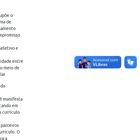
supõe o
ama de
atamento
ompromisso
eletivo e
tidade entre
ro meio de
lar
 do
cê manifesta
icando em
 currículo
 parceiros
rrículo. O
ra a