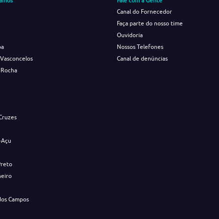
amos
Fale com a Gente
Canal do Fornecedor
Faça parte do nosso time
Ouvidoria
ba
Nossos Telefones
 Vasconcelos
Canal de denúncias
 Rocha
s
Cruzes
-Açu
Preto
neiro
dos Campos