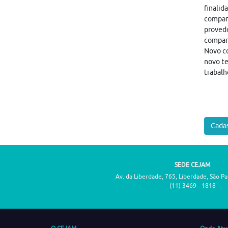
finalid
compart
provedo
compar
Novo co
novo te
trabalh
Cadas
SEDE CEJAM
Av. da Liberdade, 765, Liberdade, São P
(11) 3469 - 1818