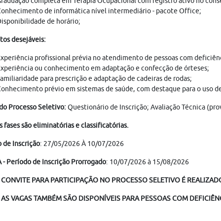
raduação completa em Terapia Ocupacional com registro ativo no consel
onhecimento de informática nível intermediário - pacote Office;
isponibilidade de horário;
tos desejáveis:
xperiência profissional prévia no atendimento de pessoas com deficiên
xperiência ou conhecimento em adaptação e confecção de órteses;
amiliaridade para prescrição e adaptação de cadeiras de rodas;
onhecimento prévio em sistemas de saúde, com destaque para o uso de
do Processo Seletivo:
Questionário de Inscrição; Avaliação Técnica (pr
s fases são eliminatórias e classificatórias.
 de Inscrição
: 27/05/2026 À 10/07/2026
- Período de Inscrição Prorrogado
: 10/07/2026 à 15/08/2026
 CONVITE PARA PARTICIPAÇÃO NO PROCESSO SELETIVO É REALIZADO
AS VAGAS TAMBÉM SÃO DISPONÍVEIS PARA PESSOAS COM DEFICIÊNC