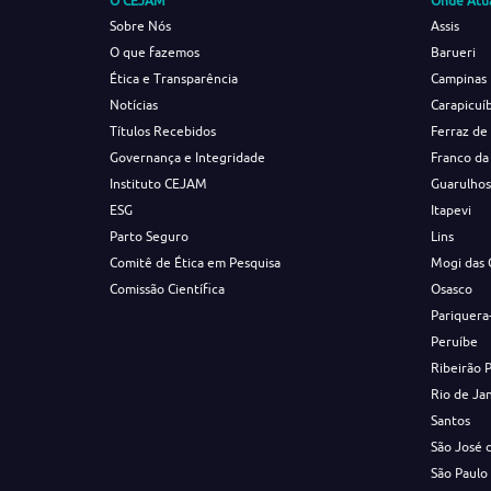
O CEJAM
Onde Atu
Sobre Nós
Assis
O que fazemos
Barueri
Ética e Transparência
Campinas
Notícias
Carapicuí
Títulos Recebidos
Ferraz de
Governança e Integridade
Franco da
Instituto CEJAM
Guarulho
ESG
Itapevi
Parto Seguro
Lins
Comitê de Ética em Pesquisa
Mogi das 
Comissão Científica
Osasco
Pariquera
Peruíbe
Ribeirão 
Rio de Ja
Santos
São José 
São Paulo