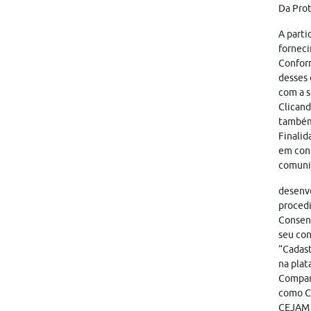
Da Pro
A parti
forneci
Conform
desses 
com a s
Clicand
também
Finalid
em cont
comunic
desenvo
proced
Consent
seu con
“Cadast
na plat
Compart
como CA
CEJAM i