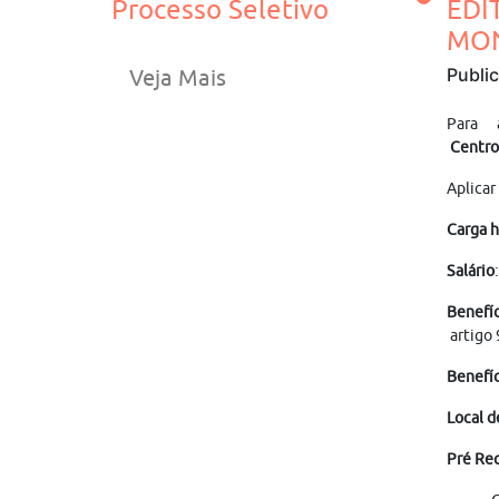
Processo Seletivo
EDI
MON
Publi
Veja Mais
Para 
Centro 
Aplicar
Carga h
Salário
Benefíc
artigo 
Benefíc
Local d
Pré Req