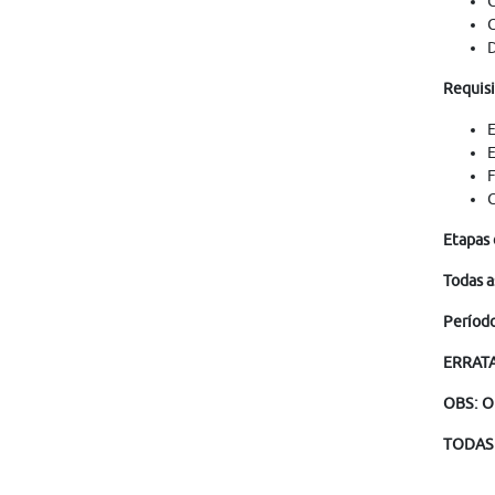
G
C
D
Requisi
E
E
F
C
Etapas 
Todas a
Período
ERRATA 
OBS: O
TODAS 