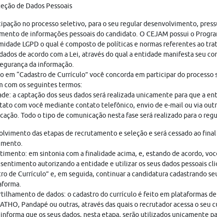
teção de Dados Pessoais
cipação no processo seletivo, para o seu regular desenvolvimento, pres
mento de informações pessoais do candidato. O CEJAM possui o Progr
idade LGPD o qual é composto de políticas e normas referentes ao tr
dados de acordo com a Lei, através do qual a entidade manifesta seu c
egurança da informação.
o em “Cadastro de Currículo” você concorda em participar do processo s
 com os seguintes termos:
ade: a captação dos seus dados será realizada unicamente para que a en
ato com você mediante contato telefônico, envio de e-mail ou via out
ação. Todo o tipo de comunicação nesta fase será realizado para o regu
lvimento das etapas de recrutamento e seleção e será cessado ao final
imento.
imento: em sintonia com a finalidade acima, e, estando de acordo, vo
sentimento autorizando a entidade e utilizar os seus dados pessoais cl
ro de Currículo” e, em seguida, continuar a candidatura cadastrando seu
aforma.
ilhamento de dados: o cadastro do currículo é feito em plataformas de
THO, Pandapé ou outras, através das quais o recrutador acessa o seu cu
nforma que os seus dados, nesta etapa, serão utilizados unicamente pa