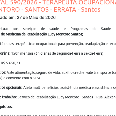
TAL 590/2026 - TERAPEUTA OCUPACION
TORO - SANTOS - ERRATA - Santos
cado em: 27 de Maio de 2026
atuar nos serviços de saúde e Programas de Saúde 
de Medicina de Reabilitação Lucy Montoro Santos;
 técnicas terapêuticas ocupacionais para prevenção, readaptação e recupe
orária:
150h mensais (6h diárias de Segunda-Feira à Sexta-Feira)
: R$ 5.650,31
ios:
Vale alimentação;seguro de vida; auxílio creche; vale transporte (
9) e convênio com o SESC.
ios opcionais:
Alelo multibenefícios, assistência médica e assistência o
e trabalho:
Serviço de Reabilitação Lucy Montoro - Santos – Rua: Alexan
uisitos: