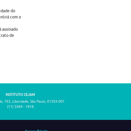
lidade do
entirá com o
á assinado
trato de
INSTITUTO CEJAM
de, 765, Liberdade, São Paulo, 01503-001
(11) 3469 - 1818