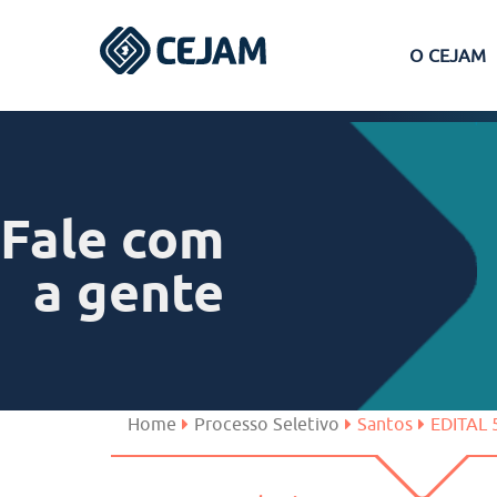
O CEJAM
Assis
Ferraz de Vasconcelos
Fale com
Lins
a gente
Peruíbe
São José dos Campos
Home
Processo Seletivo
Santos
EDITAL