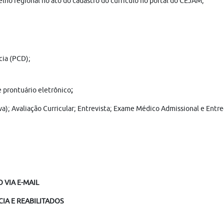
ho regional no ato do cadastro do currículo no portal do CEJAM;
cia (PCD);
 prontuário eletrônico
;
ova); Avaliação Curricular; Entrevista; Exame Médico Admissional e Ent
 VIA E-MAIL
IA E REABILITADOS