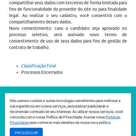
compartilhar seus dados com terceiros de forma limitada para
fins de funcionalidade do provedor do site ou para finalidade
legal. Ao realizar o seu cadastro, você consentirá com o
compartilhamento desses dados.
Novo consentimento: caso o candidato seja aprovado no
processo seletivo, será assinado novo termo de
consentimento de uso de seus dados para fins de gestão de
contrato de trabalho.
Classificação Final
Processos Encerrados
SEDE CEJAM
Nós usamos cookies e outras tecnologias semelhantes para melhorar a
Av. da Liberdade, 765, Liberdade, São Paulo, 01503-001
sua experiência em nossos serviços, personalizar publicidade e
(11) 3469 - 1818
recomendar conteúdo de seu interesse. Ao utilizar nossos serviços, você
concorda com a nossa Política de Privacidade. Acesse nosso
Portal de
INSTITUTO CEJAM
Privacidade
para conhecer mais detalhes da nossa nova política.
Av. da Liberdade, 765, Liberdade, São Paulo, 01503-001
PROSSEGUIR
(11) 3469 - 1818