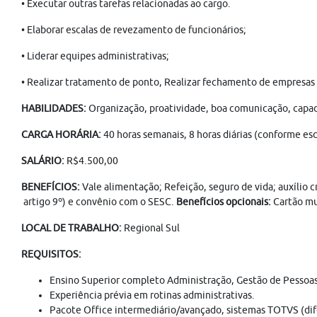
• Executar outras tarefas relacionadas ao cargo.
• Elaborar escalas de revezamento de funcionários;
• Liderar equipes administrativas;
• Realizar tratamento de ponto, Realizar fechamento de empresas 
HABILIDADES:
Organização, proatividade, boa comunicação, capac
CARGA HORÁRIA:
40 horas semanais, 8 horas diárias (conforme esc
SALÁRIO:
R$4.500,00
BENEFÍCIOS:
Vale alimentação; Refeição, seguro de vida; auxílio 
artigo 9º) e convênio com o SESC.
Benefícios opcionais:
Cartão mul
LOCAL DE TRABALHO:
Regional Sul
REQUISITOS:
Ensino Superior completo Administração, Gestão de Pessoas,
Experiência prévia em rotinas administrativas.
Pacote Office intermediário/avançado, sistemas TOTVS (dif