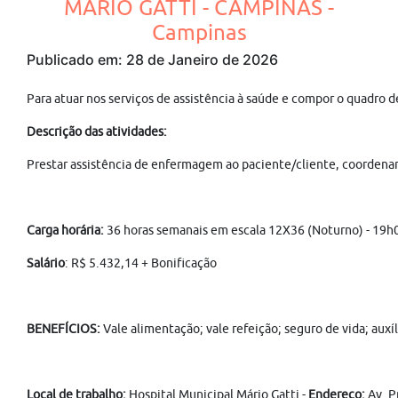
MÁRIO GATTI - CAMPINAS -
Campinas
Publicado em: 28 de Janeiro de 2026
Para atuar nos serviços de assistência à saúde e compor o quadro d
Descrição das atividades:
Prestar assistência de enfermagem ao paciente/cliente, coordenar
Carga horária:
36 horas semanais em escala 12X36 (Noturno) - 19h
Salário
: R$ 5.432,14 + Bonificação
BENEFÍCIOS:
Vale alimentação; vale refeição; seguro de vida; aux
Local de trabalho:
Hospital Municipal Mário Gatti -
Endereço:
Av. P