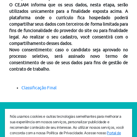
O CEJAM informa que os seus dados, nesta etapa, serão
utilizados unicamente para a finalidade exposta acima. A
plataforma onde o currículo fica hospedado poderá
compartilhar seus dados com terceiros de forma limitada para
fins de funcionalidade do provedor do site ou para finalidade
legal. Ao realizar o seu cadastro, você consentirá com o
compartilhamento desses dados.
Novo consentimento: caso o candidato seja aprovado no
processo seletivo, será assinado novo termo de
consentimento de uso de seus dados para fins de gestão de
contrato de trabalho.
Classificação Final
SEDE CEJAM
Nós usamos cookies e outras tecnologias semelhantes para melhorar a
Av. da Liberdade, 765, Liberdade, São Paulo, 01503-001
sua experiência em nossos serviços, personalizar publicidade e
(11) 3469 - 1818
recomendar conteúdo de seu interesse. Ao utilizar nossos serviços, você
concorda com a nossa Política de Privacidade. Acesse nosso
Portal de
INSTITUTO CEJAM