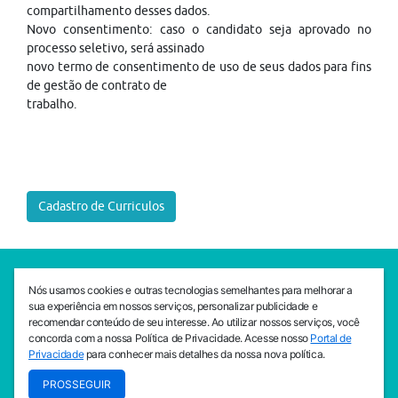
compartilhamento desses dados.
Novo consentimento: caso o candidato seja aprovado no
processo seletivo, será assinado
novo termo de consentimento de uso de seus dados para fins
de gestão de contrato de
trabalho.
Cadastro de Curriculos
SEDE CEJAM
Nós usamos cookies e outras tecnologias semelhantes para melhorar a
Av. da Liberdade, 765, Liberdade, São Paulo, 01503-001
sua experiência em nossos serviços, personalizar publicidade e
(11) 3469 - 1818
recomendar conteúdo de seu interesse. Ao utilizar nossos serviços, você
concorda com a nossa Política de Privacidade. Acesse nosso
Portal de
INSTITUTO CEJAM
Privacidade
para conhecer mais detalhes da nossa nova política.
Av. da Liberdade, 765, Liberdade, São Paulo, 01503-001
PROSSEGUIR
(11) 3469 - 1818