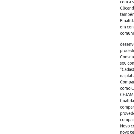
com a s
Clicand
também
Finalid
em cont
comunic
desenvo
proced
Consent
seu con
“Cadast
na plat
Compart
como CA
CEJAM i
finalid
compart
provedo
compar
Novo co
novo te