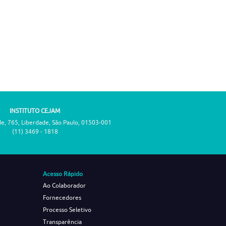
INSTITUTO CEJAM
de, 765, Liberdade, São Paulo, 01503-001
(11) 3469 - 1818
Acesso Rápido
Ao Colaborador
Fornecedores
Processo Seletivo
Transparência