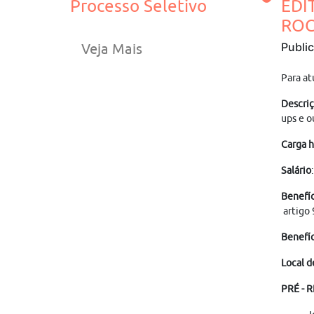
Processo Seletivo
EDI
ROC
Publi
Veja Mais
Para a
Descriç
ups e o
Carga h
Salário
Benefíc
artigo 
Benefíc
Local d
PRÉ - 