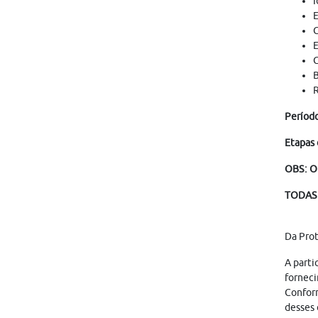
I
E
C
E
C
B
R
Período
Etapas 
OBS: O
TODAS 
Da Pro
A parti
forneci
Conform
desses 