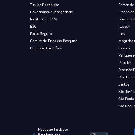
Títulos Recebidos
Ferraz de
Governança e Integridade
Franco da
Instituto CEJAM
Guarulho
ESG
Itapevi
Parto Seguro
Lins
Comitê de Ética em Pesquisa
Mogi das 
Comissão Científica
Osasco
Pariquera
Peruíbe
Ribeirão 
Rio de Ja
Santos
São José 
São Paulo
São Roqu
Filiada ao Instituto
Brasileiro das