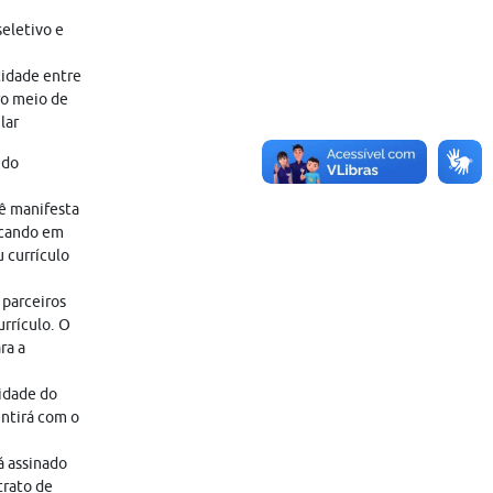
eletivo e
tidade entre
ro meio de
lar
 do
cê manifesta
icando em
 currículo
 parceiros
rrículo. O
ra a
lidade do
entirá com o
á assinado
trato de