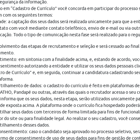
egurança da informação.
o em “Cadastro de Currículo” você concorda em participar do processo s
 com os seguintes termos:
ade: a captação dos seus dados será realizada unicamente para que a en
ato com você mediante contato telefônico, envio de e-mail ou via out
ação. Todo o tipo de comunicação nesta fase será realizado para o regu
lvimento das etapas de recrutamento e seleção e será cessado ao final
imento.
imento: em sintonia com a finalidade acima, e, estando de acordo, vo
sentimento autorizando a entidade e utilizar os seus dados pessoais cl
ro de Currículo” e, em seguida, continuar a candidatura cadastrando seu
aforma.
ilhamento de dados: o cadastro do currículo é feito em plataformas de
THO, Pandapé ou outras, através das quais o recrutador acessa o seu cu
nforma que os seus dados, nesta etapa, serão utilizados unicamente pa
ade exposta acima. A plataforma onde o currículo fica hospedado poderá
ilhar seus dados com terceiros de forma limitada para fins de funciona
r do site ou para finalidade legal. Ao realizar o seu cadastro, você cons
tilhamento desses dados.
nsentimento: caso o candidato seja aprovado no processo seletivo, ser
rmo de consentimento de uso de seus dados para fins de gestão de con