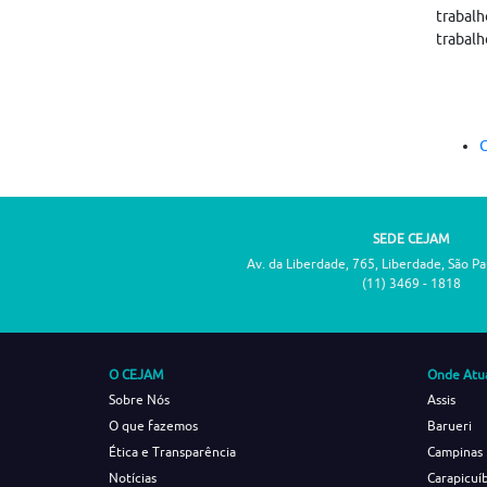
trabalh
trabalh
C
SEDE CEJAM
Av. da Liberdade, 765, Liberdade, São P
(11) 3469 - 1818
O CEJAM
Onde Atu
Sobre Nós
Assis
O que fazemos
Barueri
Ética e Transparência
Campinas
Notícias
Carapicuí