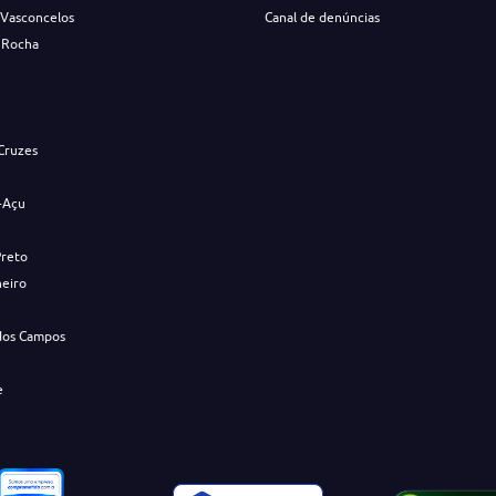
 Vasconcelos
Canal de denúncias
 Rocha
s
Cruzes
-Açu
Preto
neiro
dos Campos
e