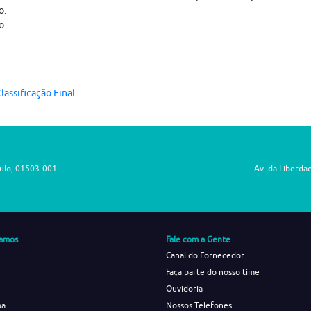
o.
o.
lassificação Final
aulo, 01503-001
Av. da Liberda
amos
Fale com a Gente
Canal do Fornecedor
Faça parte do nosso time
Ouvidoria
ba
Nossos Telefones