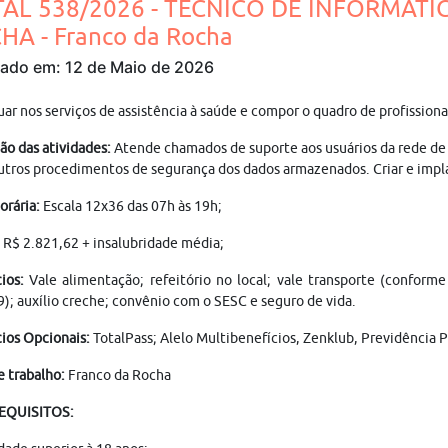
TAL 538/2026 - TÉCNICO DE INFORMÁTI
HA - Franco da Rocha
cado em: 12 de Maio de 2026
tuar nos serviços de assistência à saúde e compor o quadro de pro
ão das atividades:
Atende chamados de suporte aos usuários da rede de 
utros procedimentos de segurança dos dados armazenados. Criar e implan
orária:
Escala 12x36 das 07h às 19h;
: R$ 2.821,62 + insalubridade média;
ios:
Vale alimentação; refeitório no local; vale transporte (conform
9); auxílio creche; convênio com o SESC e seguro de vida.
ios Opcionais:
TotalPass; Alelo Multibenefícios, Zenklub, Previdência P
e trabalho:
Franco da Rocha
REQUISITOS: