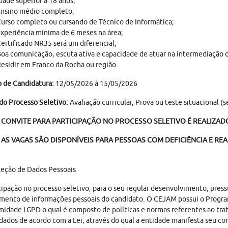
dade superior à 18 anos;
nsino médio completo;
urso completo ou cursando de Técnico de Informática;
xperiência mínima de 6 meses na área;
ertificado NR35 será um diferencial;
oa comunicação, escuta ativa e capacidade de atuar na intermediação d
esidir em Franco da Rocha ou região.
 de Candidatura:
12/05/2026 à 15/05/2026
do Processo Seletivo:
Avaliação curricular, Prova ou teste situacional 
 CONVITE PARA PARTICIPAÇÃO NO PROCESSO SELETIVO É REALIZADO
AS VAGAS SÃO DISPONÍVEIS PARA PESSOAS COM DEFICIÊNCIA E REA
teção de Dados Pessoais
cipação no processo seletivo, para o seu regular desenvolvimento, pres
mento de informações pessoais do candidato. O CEJAM possui o Progr
idade LGPD o qual é composto de políticas e normas referentes ao tr
dados de acordo com a Lei, através do qual a entidade manifesta seu c