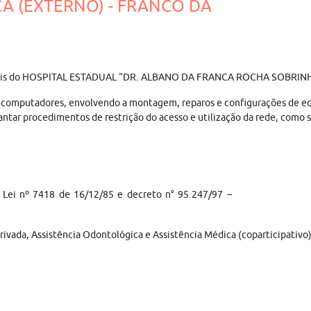
CA (EXTERNO) - FRANCO DA
fissionais do HOSPITAL ESTADUAL “DR. ALBANO DA FRANCA ROCHA SOBRI
computadores, envolvendo a montagem, reparos e configurações de equipa
tar procedimentos de restrição do acesso e utilização da rede, como s
e Lei nº 7418 de 16/12/85 e decreto n° 95.247/97 –
rivada, Assistência Odontológica e Assistência Médica (coparticipativo)