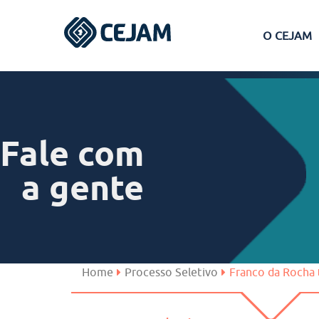
O CEJAM
Assis
Ferraz de Vasconcelos
Fale com
Lins
a gente
Peruíbe
São José dos Campos
Home
Processo Seletivo
Franco da Rocha