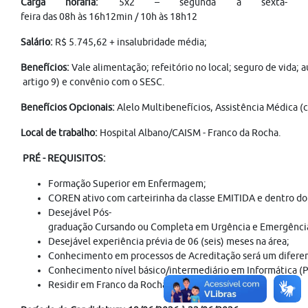
Carga horária:
5x2 – segunda à sexta-
feira das 08h às 16h12min / 10h às 18h12
Salário:
R$ 5.745,62 + insalubridade média;
Benefícios:
Vale alimentação; refeitório no local; seguro de vida; 
artigo 9) e convênio com o SESC.
Benefícios Opcionais:
Alelo Multibenefícios, Assistência Médica (c
Local de trabalho:
Hospital Albano/CAISM - Franco da Rocha.
PRÉ - REQUISITOS:
Formação Superior em Enfermagem;
COREN ativo com carteirinha da classe EMITIDA e dentro do 
Desejável Pós-
graduação Cursando ou Completa em Urgência e Emergência, 
Desejável experiência prévia de 06 (seis) meses na área;
Conhecimento em processos de Acreditação será um diferen
Conhecimento nível básico/intermediário em Informática (P
Residir em Franco da Rocha ou região próxima.