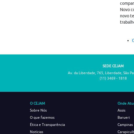
compar
Novo co
novo te
trabalh
C
SEDE CEJAM
Av. da Liberdade, 765, Liberdade, São P
(11) 3469 - 1818
O CEJAM
Onde Atu
Sobre Nós
Assis
O que fazemos
Barueri
Ética e Transparência
Campinas
Notícias
Carapicuí