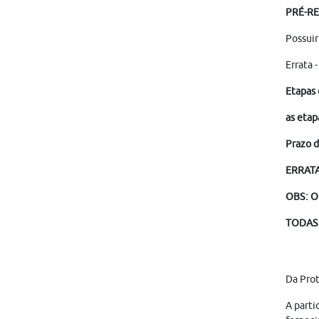
PRÉ-RE
Possuir
Errata 
Etapas 
as etap
Prazo d
ERRATA 
OBS: O
TODAS 
Da Pro
A parti