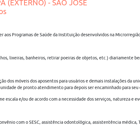
PA (EXTERNO) - SÃO JOSÉ
os
der aos Programas de Saúde da Instituição desenvolvidos na Microrregi
ilhos, lixeiras, banheiros, retirar poeiras de objetos, etc.) diariamen
 dos móveis dos aposentos para usuários e demais instalações da unidade
a unidade de pronto atendimento para depois ser encaminhado para seu d
e escala e/ou de acordo com a necessidade dos serviços, natureza e eve
 convênio com o SESC, assistência odontolôgica, assistentência médica, 