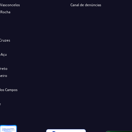
 Vasconcelos
Canal de denúncias
 Rocha
s
Cruzes
-Açu
Preto
neiro
dos Campos
e