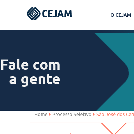
O CEJAM
Assis
Ferraz de Vasconcelos
Fale com
Lins
a gente
Peruíbe
São José dos Campos
Home
Processo Seletivo
São José dos Ca