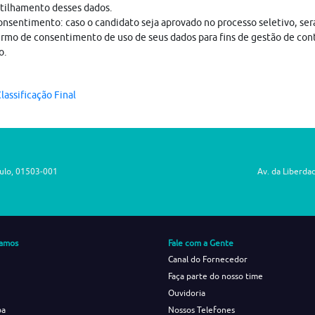
tilhamento desses dados.
nsentimento: caso o candidato seja aprovado no processo seletivo, ser
rmo de consentimento de uso de seus dados para fins de gestão de con
o.
lassificação Final
aulo, 01503-001
Av. da Liberda
amos
Fale com a Gente
Canal do Fornecedor
Faça parte do nosso time
Ouvidoria
ba
Nossos Telefones