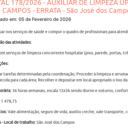
TAL 178/2026 - AUXILIAR DE LIMPEZA U
 CAMPOS - ERRATA - São José dos Camp
cado em: 05 de Fevereiro de 2026
uar nos serviços de saúde e compor o quadro de profissionais para aten
ão das atividades:
om serviços de limpeza concorrente hospitalar (piso, parede, portas, tr
ções:
r tarefas determinadas pela coordenação; Proceder à limpeza e arrumação
ecida para cada área; Recolher e depositar em local apropriado o lixo d
orária:
36 horas semanais, escala 12x36 sendo diurno e noturno, conform
:
1.478,75
ios:
Vale alimentação; seguro de vida; auxílio creche; vale transporte,
- Local de trabalho:
São José dos Campos