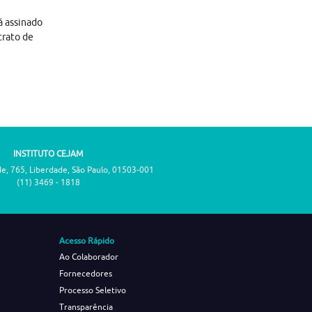
á assinado
trato de
INSTITUTO CEJAM
de, 765, Liberdade, São Paulo, 01503-001
(11) 3469 - 1818
Acesso Rápido
Ao Colaborador
Fornecedores
Processo Seletivo
Transparência