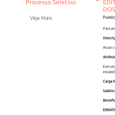
Processo Seletivo
EDI
DOS
Publi
Veja Mais
Para at
Descriç
Atuar c
Atribui
Executa
estabel
Carga h
Salário
Benefíc
ERRATA 