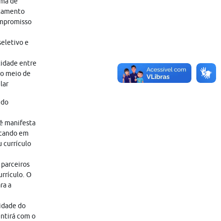
ama de
atamento
ompromisso
eletivo e
tidade entre
ro meio de
lar
 do
cê manifesta
icando em
 currículo
 parceiros
rrículo. O
ra a
lidade do
entirá com o