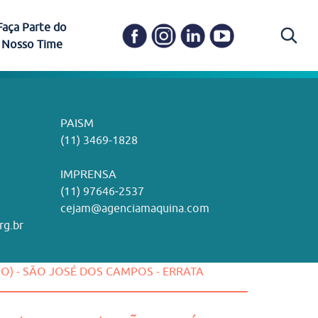
Faça Parte do
Nosso Time
Carapicuíba
Ética e Transparência
PAISM
in memoriam) em
Itapevi
(11) 3469-1828
o, visão e valores?
ações
Governança e Integridade
ustentabilidade
ime.
Pariquera-Açu
ilidade social e
IMPRENSA
as pelo CEJAM e
ura Humanizada
Comitê de Ética em Pesquisa
(11) 97646‑2537
Santos
cejam@agenciamaquina.com
rg.br
Gestão de Qualidade
RNO) - SÃO JOSÉ DOS CAMPOS - ERRATA