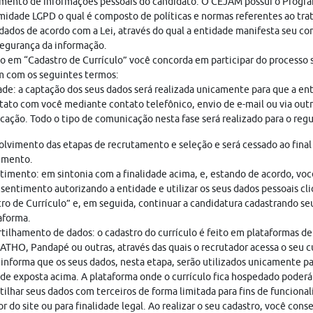
mento de informações pessoais do candidato. O CEJAM possui o Progr
idade LGPD o qual é composto de políticas e normas referentes ao tr
dados de acordo com a Lei, através do qual a entidade manifesta seu c
egurança da informação.
o em “Cadastro de Currículo” você concorda em participar do processo s
 com os seguintes termos:
ade: a captação dos seus dados será realizada unicamente para que a en
ato com você mediante contato telefônico, envio de e-mail ou via out
ação. Todo o tipo de comunicação nesta fase será realizado para o regu
lvimento das etapas de recrutamento e seleção e será cessado ao final
imento.
imento: em sintonia com a finalidade acima, e, estando de acordo, vo
sentimento autorizando a entidade e utilizar os seus dados pessoais cl
ro de Currículo” e, em seguida, continuar a candidatura cadastrando seu
aforma.
ilhamento de dados: o cadastro do currículo é feito em plataformas de
THO, Pandapé ou outras, através das quais o recrutador acessa o seu cu
nforma que os seus dados, nesta etapa, serão utilizados unicamente pa
ade exposta acima. A plataforma onde o currículo fica hospedado poderá
ilhar seus dados com terceiros de forma limitada para fins de funciona
r do site ou para finalidade legal. Ao realizar o seu cadastro, você cons