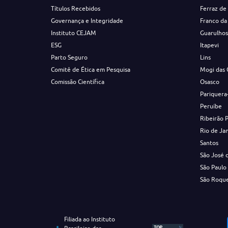
Títulos Recebidos
Ferraz de
Governança e Integridade
Franco da
Instituto CEJAM
Guarulho
ESG
Itapevi
Parto Seguro
Lins
Comitê de Ética em Pesquisa
Mogi das 
Comissão Científica
Osasco
Pariquera
Peruíbe
Ribeirão 
Rio de Ja
Santos
São José 
São Paulo
São Roqu
Filiada ao Instituto