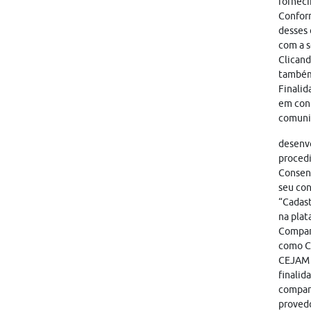
forneci
Conform
desses 
com a s
Clicand
também
Finalid
em cont
comunic
desenvo
proced
Consent
seu con
“Cadast
na plat
Compart
como CA
CEJAM i
finalid
compart
provedo