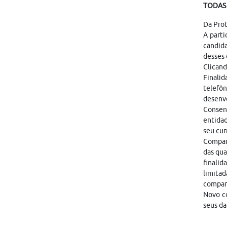
TODAS 
Da Pro
A parti
candid
desses 
Clicand
Finalid
telefôn
desenvo
Consen
entidad
seu cur
Compart
das qua
finalid
limitad
compar
Novo co
seus da