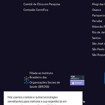
Comitê de Ética em Pesquisa
Mogi das 
Comissão Científica
Osasco
Pariquera
Peruíbe
Ribeirão 
Rio de Ja
Santos
São José 
São Paulo
São Roqu
Filiada ao Instituto
Brasileiro das
Organizações Sociais de
Saúde (IBROSS)
Nós usamos cookies e outras tecnologias
semelhantes para melhorar a sua experiência em
Revista Tecnico-Cientifica CEJAM Selo