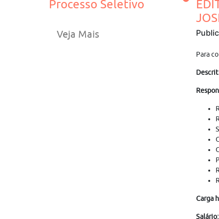
Processo Seletivo
EDI
JOS
Publi
Veja Mais
Para co
Descrit
Respon
R
R
S
O
O
P
R
R
Carga h
Salário