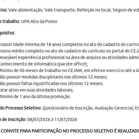
ios:
Vale alimentação; Vale transporte; Refeição no local; Seguro de v
e trabalho:
UPA Alto da Ponte
uisitos:
ossuir idade mínima de 18 anos completos no ato do cadastro do curríc
nsino médio completo no ato do cadastro do currículo no portal do CE
esejável experiência profissional na área de arquivo ou atividades adm
onhecimento de informática (pacote office);
ínimo de 06 meses de trabalho no CEJAM, em efetivo exercício até a da
ão possuir medidas disciplinares nos últimos 12 meses;
ão possuir faltas injustificadas nos últimos 12 meses;
star ativo em suas atividades laborais;
ínimo de 1 ano da última promoção.
do Processo Seletivo:
Questionário de Inscrição; Avaliação Gerencial;
 de Inscrição:
08/07/2026 à 11/07/2026
 CONVITE PARA PARTICIPAÇÃO NO PROCESSO SELETIVO É REALIZADO 