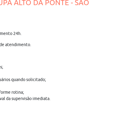
 UPA ALTO DA PONTE - SÃO
dimento 24h.
a de atendimento.
s;
ários quando solicitado;
forme rotina;
val da supervisão imediata.