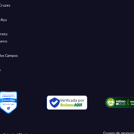
Cruzes
-Açu
Preto
neiro
dos Campos
e
Verificada por
Grupos de pesquis