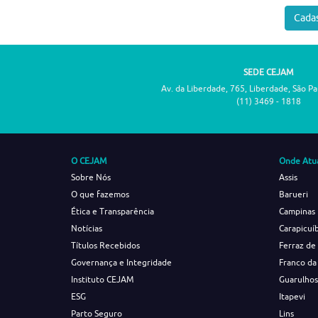
Cadas
SEDE CEJAM
Av. da Liberdade, 765, Liberdade, São P
(11) 3469 - 1818
O CEJAM
Onde Atu
Sobre Nós
Assis
O que fazemos
Barueri
Ética e Transparência
Campinas
Notícias
Carapicuí
Títulos Recebidos
Ferraz de
Governança e Integridade
Franco da
Instituto CEJAM
Guarulho
ESG
Itapevi
Parto Seguro
Lins