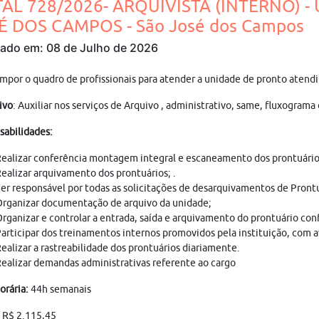
TAL 728/2026- ARQUIVISTA (INTERNO) -
É DOS CAMPOS - São José dos Campos
cado em: 08 de Julho de 2026
mpor o quadro de profissionais para atender a unidade de pronto aten
ivo
: Auxiliar nos serviços de Arquivo , administrativo, same, fluxogram
sabilidades:
ealizar conferência montagem integral e escaneamento dos prontuário
ealizar arquivamento dos prontuários; .
er responsável por todas as solicitações de desarquivamentos de Prontu
rganizar documentação de arquivo da unidade;
rganizar e controlar a entrada, saída e arquivamento do prontuário con
articipar dos treinamentos internos promovidos pela instituição, com a
ealizar a rastreabilidade dos prontuários diariamente.
ealizar demandas administrativas referente ao cargo
orária:
44h semanais
:
R$ 2.115,45