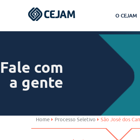
O CEJAM
Assis
Ferraz de Vasconcelos
Fale com
Lins
a gente
Peruíbe
São José dos Campos
Home
Processo Seletivo
São José dos Ca