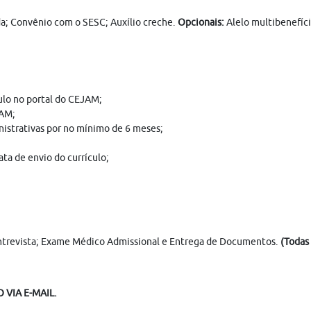
ida; Convênio com o SESC; Auxílio creche.
Opcionais:
Alelo multibenefíci
ulo no portal do CEJAM;
JAM;
inistrativas por no mínimo de 6 meses;
ta de envio do currículo;
 Entrevista; Exame Médico Admissional e Entrega de Documentos.
(Todas 
VIA E-MAIL.