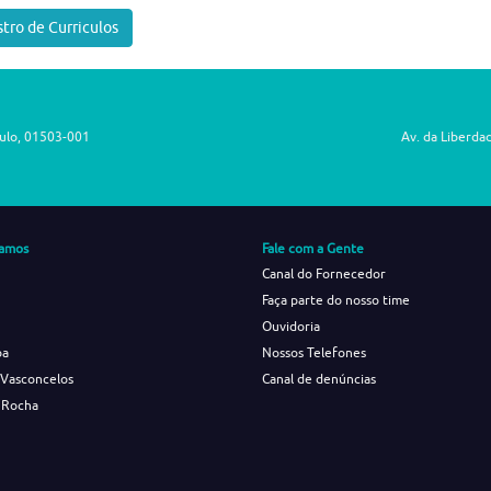
tro de Curriculos
aulo, 01503-001
Av. da Liberda
amos
Fale com a Gente
Canal do Fornecedor
Faça parte do nosso time
Ouvidoria
ba
Nossos Telefones
 Vasconcelos
Canal de denúncias
 Rocha
s