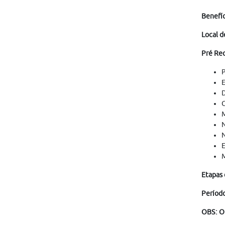
Benefíc
Local d
Pré Req
P
E
D
C
M
N
N
E
M
Etapas 
Período
OBS: O