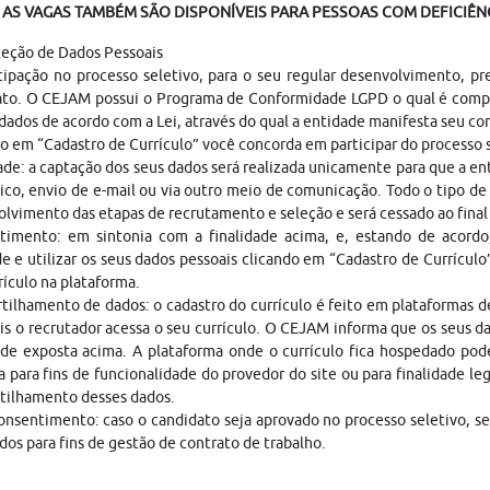
AS VAGAS TAMBÉM SÃO DISPONÍVEIS PARA PESSOAS COM DEFICIÊNC
teção de Dados Pessoais
cipação no processo seletivo, para o seu regular desenvolvimento, p
ato. O CEJAM possui o Programa de Conformidade LGPD o qual é compo
dados de acordo com a Lei, através do qual a entidade manifesta seu c
o em “Cadastro de Currículo” você concorda em participar do processo
ade: a captação dos seus dados será realizada unicamente para que a 
ico, envio de e-mail ou via outro meio de comunicação. Todo o tipo de 
lvimento das etapas de recrutamento e seleção e será cessado ao fina
timento: em sintonia com a finalidade acima, e, estando de acordo
e e utilizar os seus dados pessoais clicando em “Cadastro de Currículo
rículo na plataforma.
ilhamento de dados: o cadastro do currículo é feito em plataformas 
is o recrutador acessa o seu currículo. O CEJAM informa que os seus da
ade exposta acima. A plataforma onde o currículo fica hospedado pod
a para fins de funcionalidade do provedor do site ou para finalidade le
tilhamento desses dados.
nsentimento: caso o candidato seja aprovado no processo seletivo, s
dos para fins de gestão de contrato de trabalho.