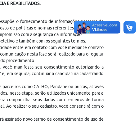
IA E REABILITADOS.
ressupõe o fornecimento de informações pessoais do
sto de políticas e normas referentes ao tratamento
ompromisso com a segurança da informação.
 seletivo e também com os seguintes termos:
entidade entre em contato com você mediante contato
comunicação nesta fase será realizado para o regular
l do procedimento.
, você manifesta seu consentimento autorizando a
” e, em seguida, continuar a candidatura cadastrando
de parceiros como CATHO, Pandapé ou outras, através
dos, nesta etapa, serão utilizados unicamente para a
erá compartilhar seus dados com terceiros de forma
gal. Ao realizar o seu cadastro, você consentirá com o
erá assinado novo termo de consentimento de uso de