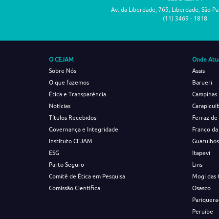
Av. da Liberdade, 765, Liberdade, São P
(11) 3469 - 1818
O CEJAM
Onde Atu
Sobre Nós
Assis
O que fazemos
Barueri
Ética e Transparência
Campinas
Notícias
Carapicuí
Títulos Recebidos
Ferraz de
Governança e Integridade
Franco da
Instituto CEJAM
Guarulho
ESG
Itapevi
Parto Seguro
Lins
Comitê de Ética em Pesquisa
Mogi das 
Comissão Científica
Osasco
Pariquera
Peruíbe