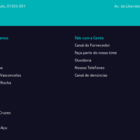
aulo, 01503-001
Av. da Liberda
amos
Fale com a Gente
Canal do Fornecedor
Faça parte do nosso time
Ouvidoria
ba
Nossos Telefones
 Vasconcelos
Canal de denúncias
 Rocha
s
Cruzes
-Açu