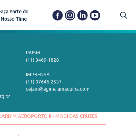
Faça Parte do
Nosso Time
Carapicuíba
Ética e Transparência
PAISM
in memoriam) em
Itapevi
(11) 3469-1828
o, visão e valores?
ações
Governança e Integridade
ustentabilidade
ime.
Pariquera-Açu
ilidade social e
IMPRENSA
as pelo CEJAM e
ura Humanizada
Comitê de Ética em Pesquisa
(11) 97646‑2537
Santos
cejam@agenciamaquina.com
rg.br
Gestão de Qualidade
 JARDIM AEROPORTO II - MOGI DAS CRUZES