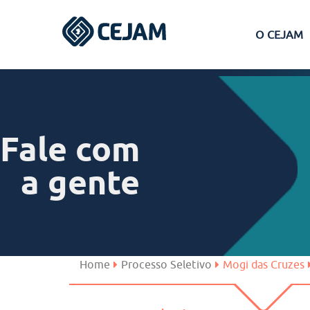
O CEJAM
Assis
Ferraz de Vasconcelos
Fale com
Lins
a gente
Peruíbe
São José dos Campos
Home
Processo Seletivo
Mogi das Cruzes