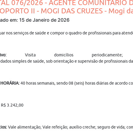
TAL 076/2026 - AGENTE COMUNITARIO D
OPORTO II - MOGI DAS CRUZES - Mogi da
cado em: 15 de Janeiro de 2026
uar nos serviços de saúde e compor o quadro de profissionais para aten
ivo:
Visita domicílios periodicamente; a
idados simples de saúde, sob orientação e supervisão de profissionais 
 HORÁRIA:
40 horas semanais, sendo 08 (seis) horas diárias de acordo c
:
R$ 3.242,00
ios:
Vale alimentação; Vale refeição; auxílio creche; seguro de vida; c