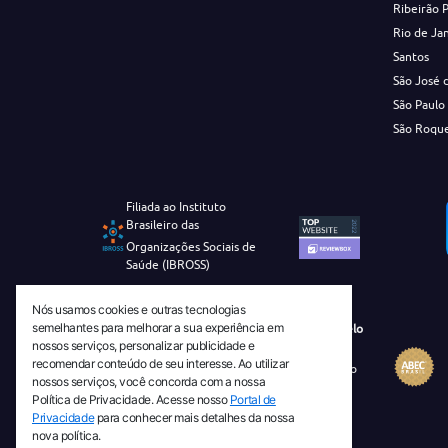
Ribeirão 
Rio de Ja
Santos
São José 
São Paulo
São Roqu
Filiada ao Instituto
Brasileiro das
Organizações Sociais de
Saúde (IBROSS)
Nós usamos cookies e outras tecnologias
semelhantes para melhorar a sua experiência em
Revista Tecnico-Cientifica CEJAM Selo
nossos serviços, personalizar publicidade e
Diamante de Ciência Aberta
recomendar conteúdo de seu interesse. Ao utilizar
Diretório Migulim Instituto Brasileiro
nossos serviços, você concorda com a nossa
de Informação em Ciência e
Política de Privacidade. Acesse nosso
Portal de
Tecnologia - IBICT
Privacidade
para conhecer mais detalhes da nossa
nova política.