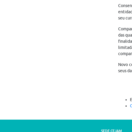
Consen
entidad
seu cur
Compart
das qua
finalid
limitad
compar
Novo co
seus da
C
SEDE CEJAM