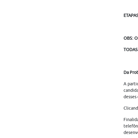
ETAPA
OBS: O
TODAS 
Da Pro
A parti
candid
desses 
Clicand
Finalid
telefôn
desenvo