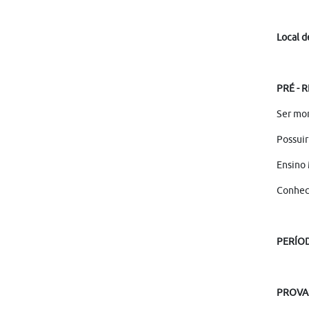
Local d
PRÉ - 
Ser mor
Possuir
Ensino 
Conheci
PERÍO
PROVA