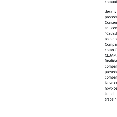
comunic
desenvo
proced
Consent
seu con
“Cadast
na plat
Compart
como CA
CEJAM i
finalid
compart
provedo
compar
Novo co
novo te
trabalh
trabalh