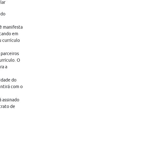
lar
 do
cê manifesta
icando em
 currículo
 parceiros
rrículo. O
ra a
lidade do
entirá com o
á assinado
trato de