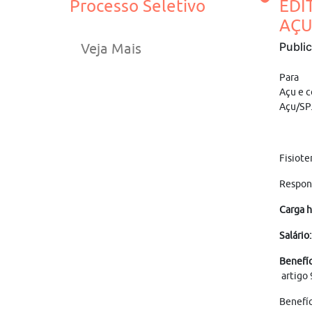
Processo Seletivo
EDI
AÇU 
Publi
Veja Mais
Par
Açu e c
Açu/SP
Fisiote
Respons
Carga h
Salário:
Benefíc
artigo 
Benefíc