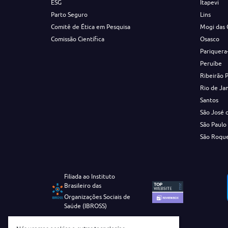
ESG
Itapevi
Parto Seguro
Lins
Comitê de Ética em Pesquisa
Mogi das 
Comissão Científica
Osasco
Pariquera
Peruíbe
Ribeirão 
Rio de Ja
Santos
São José 
São Paulo
São Roqu
Filiada ao Instituto
Brasileiro das
Organizações Sociais de
Saúde (IBROSS)