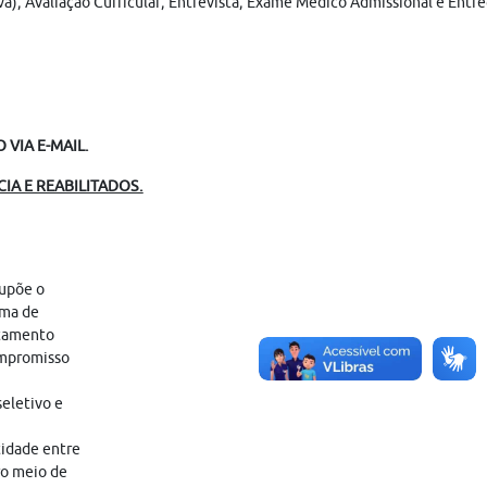
ova); Avaliação Curricular; Entrevista; Exame Médico Admissional e Ent
VIA E-MAIL.
IA E REABILITADOS.
supõe o
ama de
atamento
ompromisso
eletivo e
tidade entre
ro meio de