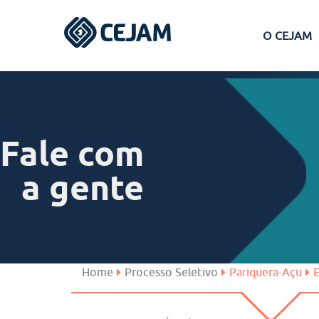
O CEJAM
Assis
Ferraz de Vasconcelos
Fale com
Lins
a gente
Peruíbe
São José dos Campos
Home
Processo Seletivo
Pariquera-Açu
E