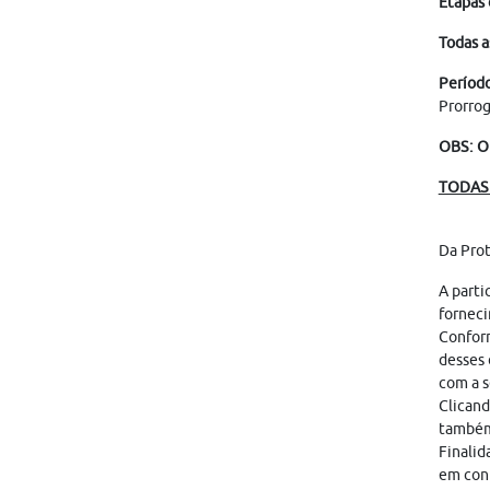
Etapas 
Todas a
Período
Prorrog
OBS: O
TODAS 
Da Pro
A parti
forneci
Conform
desses 
com a s
Clicand
também
Finalid
em cont