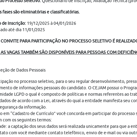
do Processo Seletivo:
Questionário de Inscrição; Avaliação Técnica (pr
s fases são eliminatórias e classificatórias.
 de Inscrição:
19/12/2025 à 04/01/2026
ado até dia 11/01/2025
 CONVITE PARA PARTICIPAÇÃO NO PROCESSO SELETIVO É REALIZADO 
AS VAGAS TAMBÉM SÃO DISPONÍVEIS PARA PESSOAS COM DEFICIÊNC
teção de Dados Pessoais
cipação no processo seletivo, para o seu regular desenvolvimento, pres
mento de informações pessoais do candidato. O CEJAM possui o Progr
idade LGPD o qual é composto de políticas e normas referentes ao tr
dados de acordo com a Lei, através do qual a entidade manifesta seu c
egurança da informação.
o em “Cadastro de Currículo” você concorda em participar do processo s
 com os seguintes termos:
ade: a captação dos seus dados será realizada unicamente para que a en
ato com você mediante contato telefônico, envio de e-mail ou via out