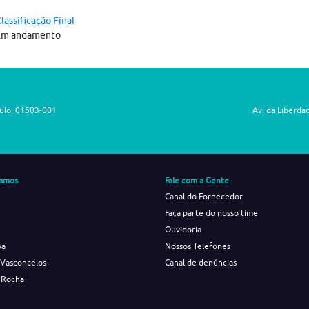
lassificação Final
Em andamento
aulo, 01503-001
Av. da Liberda
amos
Fale com a Gente
Canal do Fornecedor
Faça parte do nosso time
Ouvidoria
ba
Nossos Telefones
 Vasconcelos
Canal de denúncias
 Rocha
s