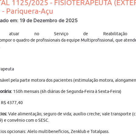
TAL 1125/2025 - FISIOTERAPEUTA (EXTE
- Pariquera-Açu
cado em: 19 de Dezembro de 2025
a atuar no Serviço de Reabilitação 
ompor o quadro de profissionais da equipe Multiprofissional, que atend
.
rapeuta
ável pela parte motora dos pacientes (estimulação motora, alongamentos
orária:
150h mensais (6h diárias de Segunda-Feira à Sexta-Feira)
R$ 4377,40
ios:
Vale alimentação; seguro de vida; auxílio creche; vale transporte 
9) e convênio com o SESC.
ios opcionais: Alelo multibenefícios, Zenklub e Totalpass.