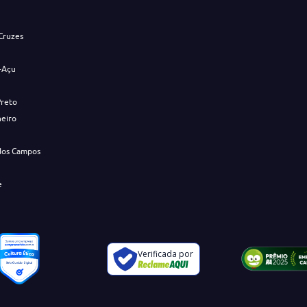
Cruzes
-Açu
Preto
neiro
dos Campos
e
Verificada por