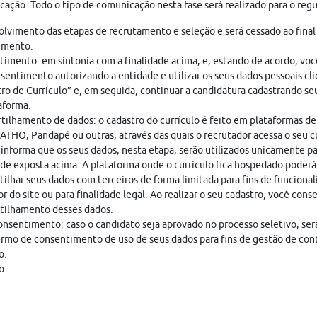
ação. Todo o tipo de comunicação nesta fase será realizado para o regu
lvimento das etapas de recrutamento e seleção e será cessado ao final
imento.
imento: em sintonia com a finalidade acima, e, estando de acordo, vo
sentimento autorizando a entidade e utilizar os seus dados pessoais cl
ro de Currículo” e, em seguida, continuar a candidatura cadastrando seu
aforma.
ilhamento de dados: o cadastro do currículo é feito em plataformas de
THO, Pandapé ou outras, através das quais o recrutador acessa o seu cu
nforma que os seus dados, nesta etapa, serão utilizados unicamente pa
ade exposta acima. A plataforma onde o currículo fica hospedado poderá
ilhar seus dados com terceiros de forma limitada para fins de funciona
r do site ou para finalidade legal. Ao realizar o seu cadastro, você cons
tilhamento desses dados.
nsentimento: caso o candidato seja aprovado no processo seletivo, ser
rmo de consentimento de uso de seus dados para fins de gestão de con
o.
o.