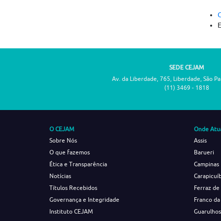
C
SEDE CEJAM
Av. da Liberdade, 765, Liberdade, São P
(11) 3469 - 1818
O CEJAM
Onde Atu
Sobre Nós
Assis
O que fazemos
Barueri
Ética e Transparência
Campinas
Notícias
Carapicuí
Títulos Recebidos
Ferraz de
Governança e Integridade
Franco da
Instituto CEJAM
Guarulho