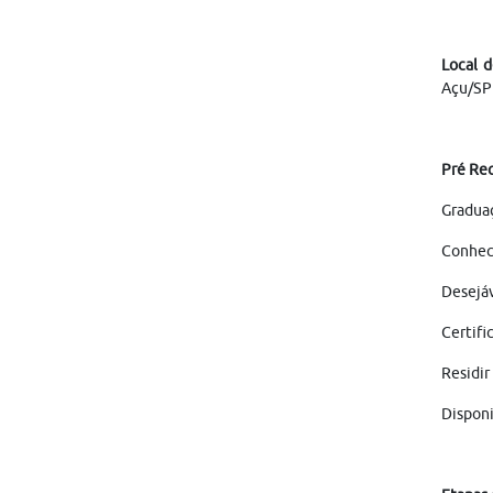
Local d
Açu/SP
Pré Req
Graduaç
Conheci
Desejáv
Certifi
Residir
Disponi