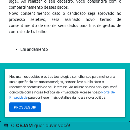
legal. Ao realizar o seu cadastro, você consentirá com o
compartilhamento desses dados.
Novo consentimento: caso o candidato seja aprovado no
processo seletivo, será assinado novo termo de
consentimento de uso de seus dados para fins de gestão de
contrato de trabalho.
Em andamento
SEDE CEJAM
Nós usamos cookies e outras tecnologias semelhantes para melhorar a
Av. da Liberdade, 765, Liberdade, São Paulo, 01503-001
sua experiência em nossos serviços, personalizar publicidade e
(11) 3469 - 1818
recomendar conteúdo de seu interesse. Ao utilizar nossos serviços, você
concorda com a nossa Política de Privacidade. Acesse nosso
Portal de
INSTITUTO CEJAM
Privacidade
para conhecer mais detalhes da nossa nova política.
Av. da Liberdade, 765, Liberdade, São Paulo, 01503-001
PROSSEGUIR
(11) 3469 - 1818
O
CEJAM
quer ouvir você!
© 2026
PREVENIR É VIVER COM QUALIDADE!