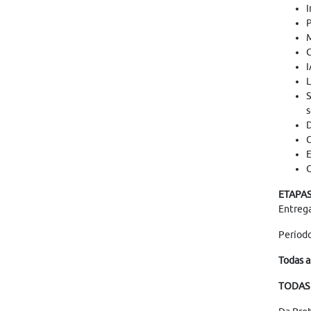
I
P
M
G
I
L
S
s
D
C
E
C
ETAPAS
Entreg
Período
Todas a
TODAS 