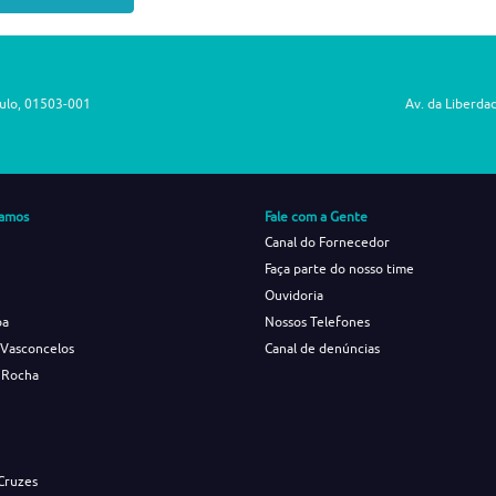
aulo, 01503-001
Av. da Liberda
amos
Fale com a Gente
Canal do Fornecedor
Faça parte do nosso time
Ouvidoria
ba
Nossos Telefones
 Vasconcelos
Canal de denúncias
 Rocha
s
Cruzes