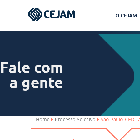
O CEJAM
Assis
Ferraz de Vasconcelos
Fale com
Lins
a gente
Peruíbe
São José dos Campos
Home
Processo Seletivo
São Paulo
EDIT