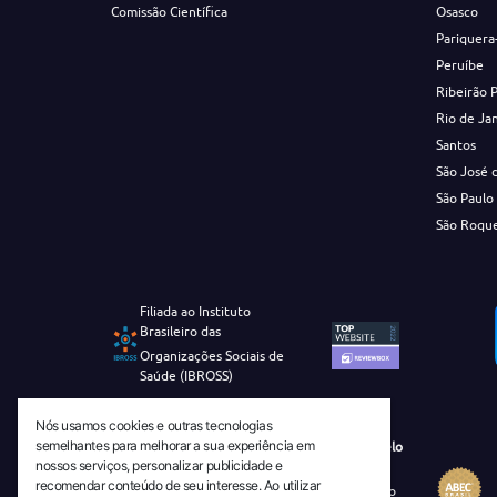
Comissão Científica
Osasco
Pariquera
Peruíbe
Ribeirão 
Rio de Ja
Santos
São José 
São Paulo
São Roqu
Filiada ao Instituto
Brasileiro das
Organizações Sociais de
Saúde (IBROSS)
Nós usamos cookies e outras tecnologias
semelhantes para melhorar a sua experiência em
Revista Tecnico-Cientifica CEJAM Selo
nossos serviços, personalizar publicidade e
Diamante de Ciência Aberta
recomendar conteúdo de seu interesse. Ao utilizar
Diretório Migulim Instituto Brasileiro