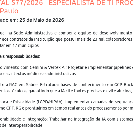
TAL 577/2026 - ESPECIALISTA DE TI PR
 Paulo
cado em: 25 de Maio de 2026
tuar na Sede Administrativa e compor a equipe de desenvolvimento 
 aos contratos da Instituição que possui mais de 23 mil colaboradore
lar em 17 municípios.
ais responsabilidades:
lvimento com Gemini & Vertex AI: Projetar e implementar pipelines 
ocessar textos médicos e administrativos.
tura RAG em Saúde: Estruturar bases de conhecimento em GCP Buckets
tos técnicos, garantindo que a IA cite fontes precisas e evite alucinaç
ança e Privacidade (LGPD/HIPAA): Implementar camadas de segurança
omo CPF, RG e prontuários em tempo real antes do processamento por 
erabilidade e Integração: Trabalhar na integração da IA com sistemas 
 de interoperabilidade.