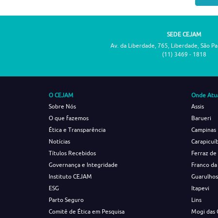
SEDE CEJAM
Av. da Liberdade, 765, Liberdade, São P
(11) 3469 - 1818
O CEJAM
Onde Atu
Sobre Nós
Assis
O que fazemos
Barueri
Ética e Transparência
Campinas
Notícias
Carapicuí
Títulos Recebidos
Ferraz de
Governança e Integridade
Franco da
Instituto CEJAM
Guarulho
ESG
Itapevi
Parto Seguro
Lins
Comitê de Ética em Pesquisa
Mogi das 