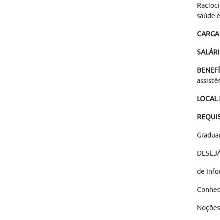
Raciocí
saúde e
CARGA
SALÁRI
BENEFÍ
assistê
LOCAL
REQUIS
Graduaç
DESEJÁ
de Info
Conhec
Noções