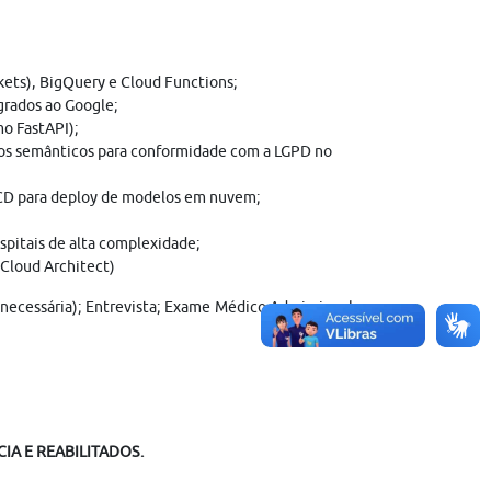
kets), BigQuery e Cloud Functions;
grados ao Google;
o FastAPI);
ros semânticos para conformidade com a LGPD no
CD para deploy de modelos em nuvem;
spitais de alta complexidade;
 Cloud Architect)
e necessária); Entrevista; Exame Médico Admissional e
IA E REABILITADOS.