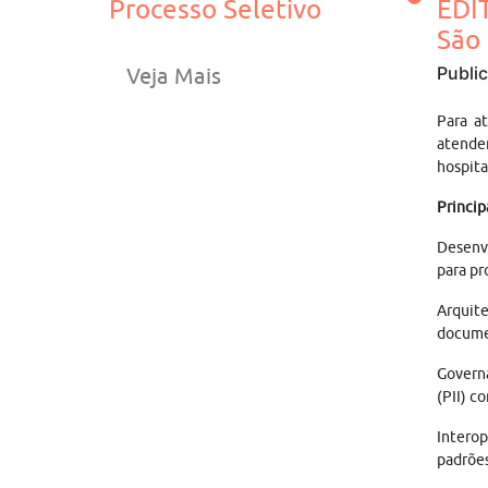
Processo Seletivo
EDI
São
Publi
Veja Mais
Para a
atender
hospita
Princip
Desenvo
para pr
Arquite
documen
Govern
(PII) c
Interop
padrões