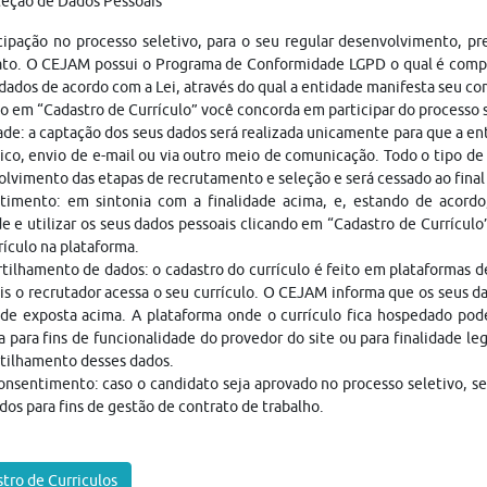
teção de Dados Pessoais
cipação no processo seletivo, para o seu regular desenvolvimento, p
ato. O CEJAM possui o Programa de Conformidade LGPD o qual é compo
dados de acordo com a Lei, através do qual a entidade manifesta seu c
o em “Cadastro de Currículo” você concorda em participar do processo
ade: a captação dos seus dados será realizada unicamente para que a 
ico, envio de e-mail ou via outro meio de comunicação. Todo o tipo de 
lvimento das etapas de recrutamento e seleção e será cessado ao fina
timento: em sintonia com a finalidade acima, e, estando de acordo
e e utilizar os seus dados pessoais clicando em “Cadastro de Currículo
rículo na plataforma.
ilhamento de dados: o cadastro do currículo é feito em plataformas 
is o recrutador acessa o seu currículo. O CEJAM informa que os seus da
ade exposta acima. A plataforma onde o currículo fica hospedado pod
a para fins de funcionalidade do provedor do site ou para finalidade le
tilhamento desses dados.
nsentimento: caso o candidato seja aprovado no processo seletivo, s
dos para fins de gestão de contrato de trabalho.
tro de Curriculos