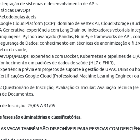
ntegração de sistemas e desenvolvimento de APIs
ráticas DevOps
etodologias ágeis
oogle Cloud Platform (GCP): domínio de Vertex AI, Cloud Storage (Buc
A Generativa: experiência com LangChain ou indexadores vetoriais inte
inguagens: Python avançado (Pandas, NumPy e frameworks de API, com
egurança de Dados: conhecimento em técnicas de anonimização e filt
etor da saúde;
evOps/MLOps: experiência com Docker, Kubernetes e pipelines de CI/
onhecimento em padrões de dados de saúde (HL7 e FHIR);
xperiência prévia em projetos de suporte à gestão de UPAs, UBSs ou ho
ertificações Google Cloud (Professional Machine Learning Engineer ou
:
Questionário de Inscrição; Avaliação Curricular; Avaliação Técnica (s
a de Documentos.
 de Inscrição: 25/05 A 31/05
s fases são eliminatórias e classificatórias.
AS VAGAS TAMBÉM SÃO DISPONÍVEIS PARA PESSOAS COM DEFICIÊNC