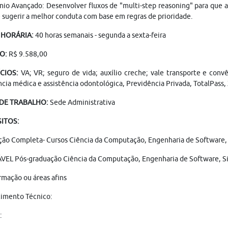
nio Avançado: Desenvolver fluxos de "multi-step reasoning" para que 
 sugerir a melhor conduta com base em regras de prioridade.
 HORÁRIA:
40 horas semanais - segunda a sexta-feira
O:
R$ 9.588,00
CIOS:
VA; VR; seguro de vida; auxílio creche; vale transporte e conv
ncia médica e assistência odontológica, Previdência Privada, TotalPass,
 DE TRABALHO:
Sede Administrativa
ITOS:
ão Completa- Cursos Ciência da Computação, Engenharia de Software, S
VEL Pós-graduação Ciência da Computação, Engenharia de Software, S
rmação ou áreas afins
imento Técnico:
: