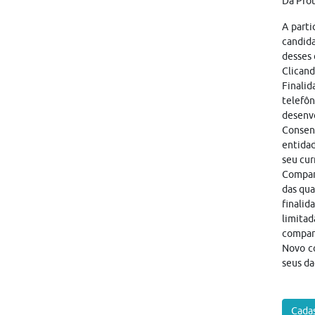
Da Pro
A parti
candid
desses 
Clicand
Finalid
telefôn
desenvo
Consen
entidad
seu cur
Compart
das qua
finalid
limitad
compar
Novo co
seus da
Cadas