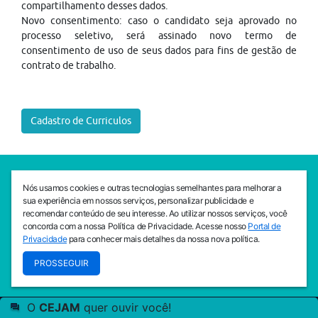
compartilhamento desses dados.
Novo consentimento: caso o candidato seja aprovado no
processo seletivo, será assinado novo termo de
consentimento de uso de seus dados para fins de gestão de
contrato de trabalho.
Cadastro de Curriculos
SEDE CEJAM
Nós usamos cookies e outras tecnologias semelhantes para melhorar a
Av. da Liberdade, 765, Liberdade, São Paulo, 01503-001
sua experiência em nossos serviços, personalizar publicidade e
(11) 3469 - 1818
recomendar conteúdo de seu interesse. Ao utilizar nossos serviços, você
concorda com a nossa Política de Privacidade. Acesse nosso
Portal de
INSTITUTO CEJAM
Privacidade
para conhecer mais detalhes da nossa nova política.
Av. da Liberdade, 765, Liberdade, São Paulo, 01503-001
PROSSEGUIR
(11) 3469 - 1818
O
CEJAM
quer ouvir você!
© 2026
PREVENIR É VIVER COM QUALIDADE!