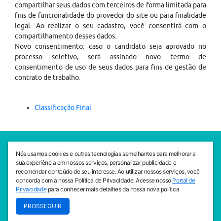
compartilhar seus dados com terceiros de forma limitada para
fins de funcionalidade do provedor do site ou para finalidade
legal. Ao realizar o seu cadastro, você consentirá com o
compartilhamento desses dados.
Novo consentimento: caso o candidato seja aprovado no
processo seletivo, será assinado novo termo de
consentimento de uso de seus dados para fins de gestão de
contrato de trabalho.
Classificação Final
SEDE CEJAM
Nós usamos cookies e outras tecnologias semelhantes para melhorar a
Av. da Liberdade, 765, Liberdade, São Paulo, 01503-001
sua experiência em nossos serviços, personalizar publicidade e
(11) 3469 - 1818
recomendar conteúdo de seu interesse. Ao utilizar nossos serviços, você
concorda com a nossa Política de Privacidade. Acesse nosso
Portal de
INSTITUTO CEJAM
Privacidade
para conhecer mais detalhes da nossa nova política.
Av. da Liberdade, 765, Liberdade, São Paulo, 01503-001
PROSSEGUIR
(11) 3469 - 1818