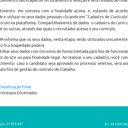
lvimento das etapas de recrutamento e seleção e será cessado ao fina
timento: em sintonia com a finalidade acima, e, estando de acordo
e e utilizar os seus dados pessoais clicando em “Cadastro de Currículo
rículo na plataforma. Compartilhamento de dados: o cadastro do currí
 ou outras, através das quais o recrutador acessa o seu currículo.
 informa que os seus dados, nesta etapa, serão utilizados unicamente 
lo fica hospedado poderá
ilhar seus dados com terceiros de forma limitada para fins de funciona
r do site ou para finalidade legal. Ao realizar o seu cadastro, você 
imento: caso o candidato seja aprovado no processo seletivo, será a
ara fins de gestão de contrato de trabalho.
lassificação Final
rocessos Encerrados
aulo, 01503-001
Av. da Liberda