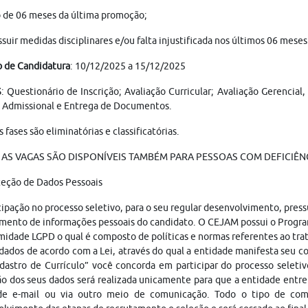
 de 06 meses da última promoção;
suir medidas disciplinares e/ou falta injustificada nos últimos 06 meses
o de Candidatura
: 10/12/2025 a 15/12/2025
S
: Questionário de Inscrição; Avaliação Curricular; Avaliação Gerencial
 Admissional e Entrega de Documentos.
s fases são eliminatórias e classificatórias.
AS VAGAS SÃO DISPONÍVEIS TAMBÉM PARA PESSOAS COM DEFICIÊNCI
teção de Dados Pessoais
cipação no processo seletivo, para o seu regular desenvolvimento, pres
mento de informações pessoais do candidato. O CEJAM possui o Progr
idade LGPD o qual é composto de políticas e normas referentes ao tr
dados de acordo com a Lei, através do qual a entidade manifesta seu 
astro de Currículo” você concorda em participar do processo seleti
o dos seus dados será realizada unicamente para que a entidade entr
de e-mail ou via outro meio de comunicação. Todo o tipo de comu