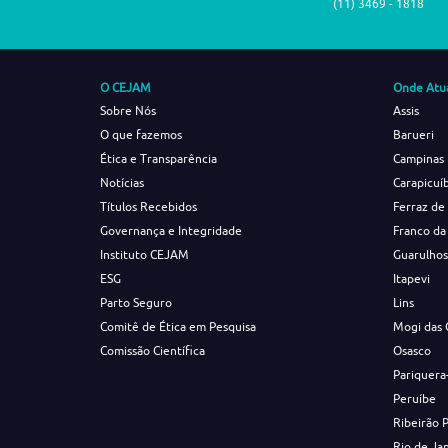
(11) 3469 - 1818
O CEJAM
Onde Atu
Sobre Nós
Assis
O que fazemos
Barueri
Ética e Transparência
Campinas
Notícias
Carapicuí
Títulos Recebidos
Ferraz de
Governança e Integridade
Franco da
Instituto CEJAM
Guarulho
ESG
Itapevi
Parto Seguro
Lins
Comitê de Ética em Pesquisa
Mogi das 
Comissão Científica
Osasco
Pariquera
Peruíbe
Ribeirão 
Rio de Ja