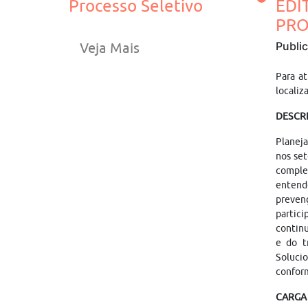
Processo Seletivo
EDI
PRO
Publi
Veja Mais
Para a
localiz
DESCR
Planeja
nos set
comple
entende
prevenç
partic
continu
e do t
Solucio
conform
CARGA