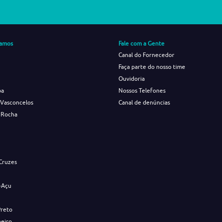
amos
Fale com a Gente
Canal do Fornecedor
Faça parte do nosso time
Ouvidoria
ba
Nossos Telefones
 Vasconcelos
Canal de denúncias
 Rocha
s
Cruzes
-Açu
Preto
neiro