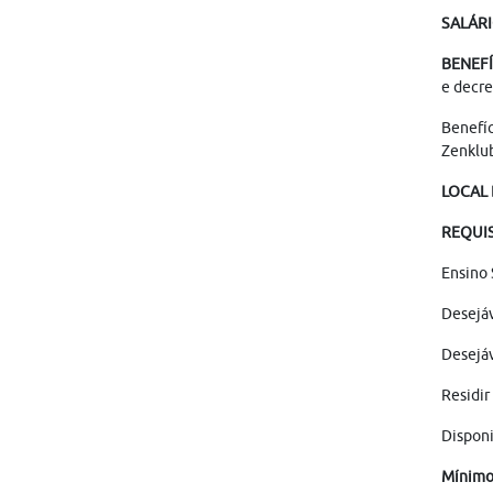
SALÁR
BENEF
e decre
Benefíc
Zenklu
LOCAL
REQUI
Ensino
Desejáv
Desejáv
Residir
Disponi
Mínimo 