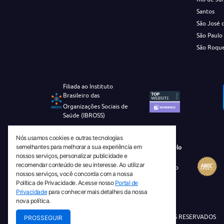
Santos
São José 
São Paulo
São Roqu
Filiada ao Instituto
Brasileiro das
Organizações Sociais de
Saúde (IBROSS)
Nós usamos cookies e outras tecnologias
semelhantes para melhorar a sua experiência em
Revista Tecnico-Cientifica CEJAM Selo
nossos serviços, personalizar publicidade e
Diamante de Ciência Aberta
recomendar conteúdo de seu interesse. Ao utilizar
Diretório Migulim Instituto Brasileiro
nossos serviços, você concorda com a nossa
de Informação em Ciência e
Política de Privacidade. Acesse nosso
Portal de
Tecnologia - IBICT
Privacidade
para conhecer mais detalhes da nossa
nova política.
© 2026 TODOS OS DIREITOS RESERVADOS
PROSSEGUIR