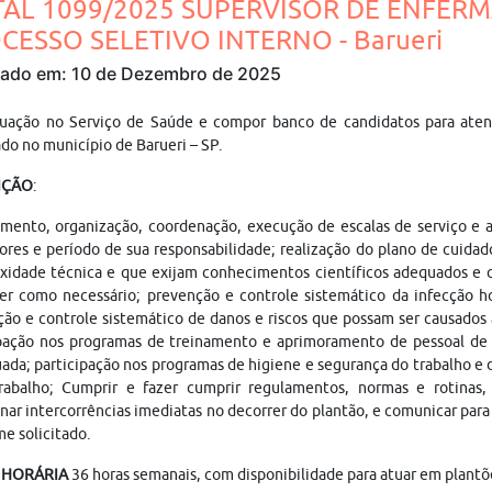
TAL 1099/2025 SUPERVISOR DE ENFERM
CESSO SELETIVO INTERNO - Barueri
cado em: 10 de Dezembro de 2025
tuação no Serviço de Saúde e compor banco de candidatos para aten
ado no município de Barueri – SP.
IÇÃO
:
mento, organização, coordenação, execução de escalas de serviço e a
ores e período de sua responsabilidade; realização do plano de cuid
xidade técnica e que exijam conhecimentos científicos adequados e 
r como necessário; prevenção e controle sistemático da infecção ho
ão e controle sistemático de danos e riscos que possam ser causados
ipação nos programas de treinamento e aprimoramento de pessoal de
ada; participação nos programas de higiene e segurança do trabalho e 
rabalho; Cumprir e fazer cumprir regulamentos, normas e rotinas, c
nar intercorrências imediatas no decorrer do plantão, e comunicar para a
e solicitado.
 HORÁRIA
36 horas semanais, com disponibilidade para atuar em plantõ