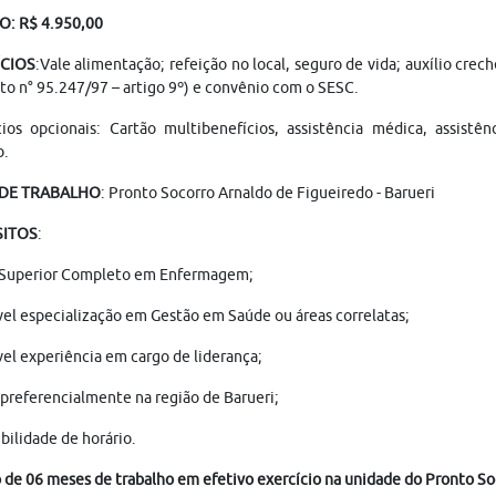
IO:
R$ 4.950,00
ÍCIOS
:Vale alimentação; refeição no local, seguro de vida; auxílio cre
to n° 95.247/97 – artigo 9º) e convênio com o SESC.
ios opcionais: Cartão multibenefícios, assistência médica, assistên
b.
 DE TRABALHO
: Pronto Socorro Arnaldo de Figueiredo - Barueri
SITOS
:
 Superior Completo em Enfermagem;
el especialização em Gestão em Saúde ou áreas correlatas;
el experiência em cargo de liderança;
 preferencialmente na região de Barueri;
bilidade de horário.
de 06 meses de trabalho em efetivo exercício na unidade do Pronto Soc