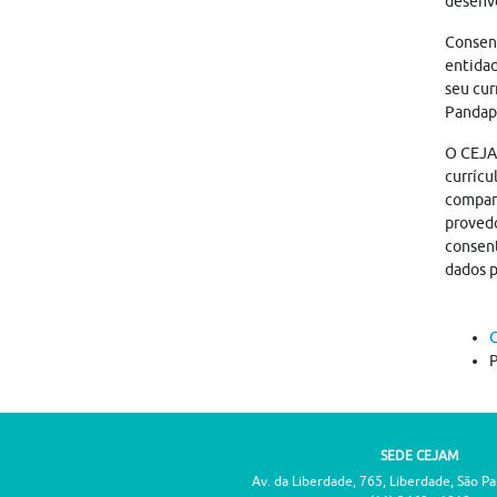
desenvo
Consen
entidad
seu cur
Pandapé
O CEJAM
currícu
compart
provedo
consent
dados p
C
P
SEDE CEJAM
Av. da Liberdade, 765, Liberdade, São P