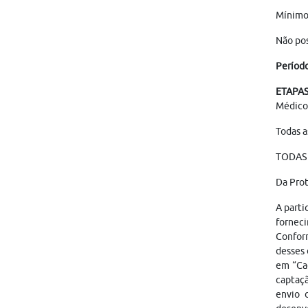
Mínimo
Não pos
Períod
ETAPA
Médico
Todas a
TODAS 
Da Pro
A parti
forneci
Conform
desses 
em “Cad
captaçã
envio 