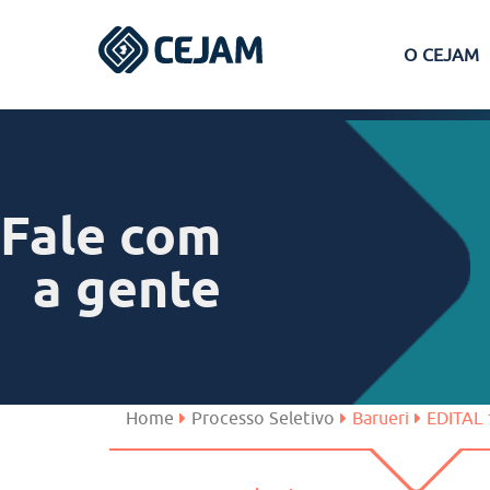
O CEJAM
Assis
Ferraz de Vasconcelos
Fale com
Lins
a gente
Peruíbe
São José dos Campos
Home
Processo Seletivo
Barueri
EDITAL