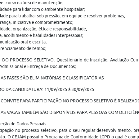
el curso na área de manutenção;
lidade para lidar com o ambiente hospitalar;
ade para trabalhar sob pressão, em equipe e resolver problemas;
erança, iniciativa e comprometimento;
idade, organização, ética e responsabilidade;
, acolhimento e habilidades interpessoais;
unicação oral e escrita;
renciamento de tempo;
DO PROCESSO SELETIVO: Questionário de Inscrição; Avaliação Curricul
Admissional e Entrega de Documentos;
AS FASES SÃO ELIMINATÓRIAS E CLASSIFICATÓRIAS
O DA CANDIDATURA: 11/09/2025 à 30/09/2025
 CONVITE PARA PARTICIPAÇÃO NO PROCESSO SELETIVO É REALIZADO
AS VAGAS TAMBÉM SÃO DISPONÍVEIS PARA PESSOAS COM DEFICIÊNC
teção de Dados Pessoais
cipação no processo seletivo, para o seu regular desenvolvimento, p
ato. O CEJAM possui o Programa de Conformidade LGPD o qual é compo