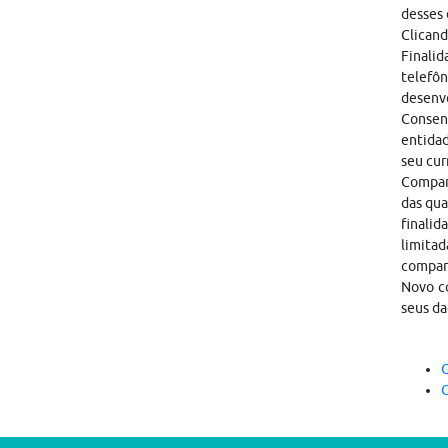
desses 
Clicand
Finalid
telefôn
desenvo
Consen
entidad
seu cur
Compart
das qua
finalid
limitad
compar
Novo co
seus da
C
C