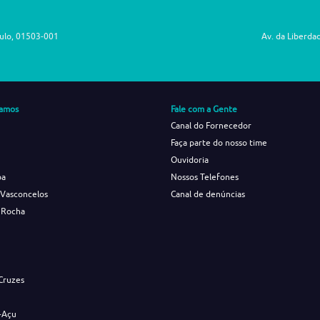
aulo, 01503-001
Av. da Liberda
amos
Fale com a Gente
Canal do Fornecedor
Faça parte do nosso time
Ouvidoria
ba
Nossos Telefones
 Vasconcelos
Canal de denúncias
 Rocha
s
Cruzes
-Açu