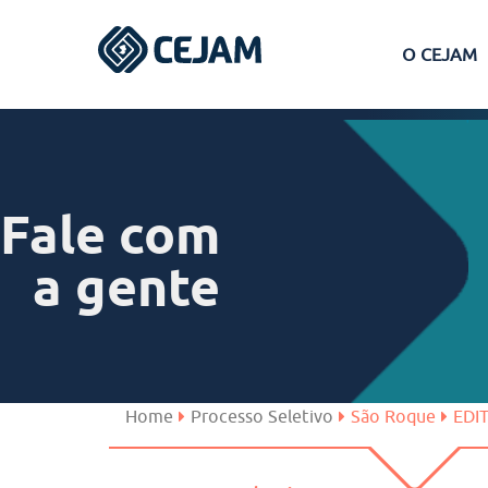
O CEJAM
Assis
Ferraz de Vasconcelos
Fale com
Lins
a gente
Peruíbe
São José dos Campos
Home
Processo Seletivo
São Roque
EDI