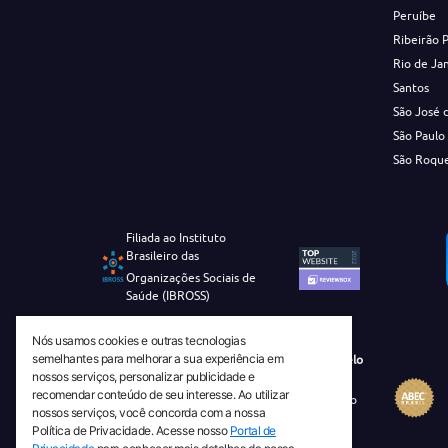
Peruíbe
Ribeirão 
Rio de Ja
Santos
São José 
São Paulo
São Roqu
Filiada ao Instituto
Brasileiro das
Organizações Sociais de
Saúde (IBROSS)
Nós usamos cookies e outras tecnologias
semelhantes para melhorar a sua experiência em
Revista Tecnico-Cientifica CEJAM Selo
nossos serviços, personalizar publicidade e
Diamante de Ciência Aberta
recomendar conteúdo de seu interesse. Ao utilizar
Diretório Migulim Instituto Brasileiro
nossos serviços, você concorda com a nossa
de Informação em Ciência e
Política de Privacidade. Acesse nosso
Portal de
Tecnologia - IBICT