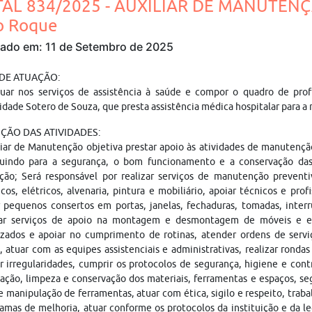
TAL 834/2025 - AUXILIAR DE MANUTEN
ão Roque
cado em: 11 de Setembro de 2025
 DE ATUAÇÃO:
tuar nos serviços de assistência à saúde e compor o quadro de prof
dade Sotero de Souza, que presta assistência médica hospitalar para a
ÇÃO DAS ATIVIDADES:
iar de Manutenção objetiva prestar apoio às atividades de manutenção 
buindo para a segurança, o bom funcionamento e a conservação das 
uição; Será responsável por realizar serviços de manutenção preven
icos, elétricos, alvenaria, pintura e mobiliário, apoiar técnicos e pr
r pequenos consertos em portas, janelas, fechaduras, tomadas, inter
ar serviços de apoio na montagem e desmontagem de móveis e eq
rizados e apoiar no cumprimento de rotinas, atender ordens de serv
, atuar com as equipes assistenciais e administrativas, realizar ronda
r irregularidades, cumprir os protocolos de segurança, higiene e cont
ação, limpeza e conservação dos materiais, ferramentas e espaços, s
e manipulação de ferramentas, atuar com ética, sigilo e respeito, trab
amas de melhoria, atuar conforme os protocolos da instituição e da leg