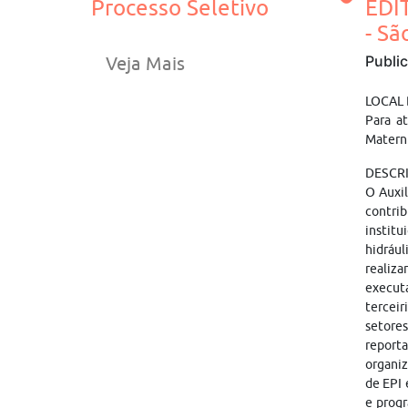
Processo Seletivo
EDI
- S
Publi
Veja Mais
LOCAL
Para a
Materni
DESCRI
O Auxil
contri
instit
hidrául
realiza
execut
tercei
setores
reporta
organiz
de EPI 
e progr