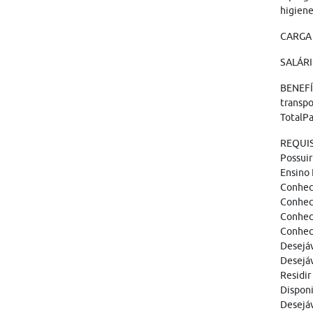
higiene
CARGA 
SALÁRI
BENEFÍC
transpo
TotalPa
REQUIS
Possuir
Ensino
Conhec
Conheci
Conheci
Conhec
Desejáv
Desejáv
Residir
Disponi
Desejáv