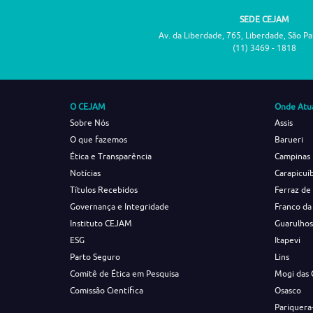
SEDE CEJAM
Av. da Liberdade, 765, Liberdade, São P
(11) 3469 - 1818
O CEJAM
Onde Atu
Sobre Nós
Assis
O que fazemos
Barueri
Ética e Transparência
Campinas
Notícias
Carapicuí
Títulos Recebidos
Ferraz de
Governança e Integridade
Franco da
Instituto CEJAM
Guarulho
ESG
Itapevi
Parto Seguro
Lins
Comitê de Ética em Pesquisa
Mogi das 
Comissão Científica
Osasco
Pariquera