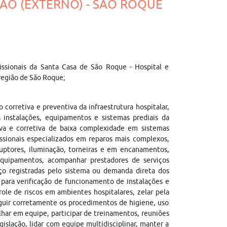
ÇÃO (EXTERNO) - SÃO ROQUE
issionais da Santa Casa de São Roque - Hospital e
 região de São Roque;
corretiva e preventiva da infraestrutura hospitalar,
instalações, equipamentos e sistemas prediais da
tiva e corretiva de baixa complexidade em sistemas
ofissionais especializados em reparos mais complexos,
ruptores, iluminação, torneiras e em encanamentos,
uipamentos, acompanhar prestadores de serviços
iço registradas pelo sistema ou demanda direta dos
s para verificação de funcionamento de instalações e
role de riscos em ambientes hospitalares, zelar pela
eguir corretamente os procedimentos de higiene, uso
alhar em equipe, participar de treinamentos, reuniões
islação, lidar com equipe multidisciplinar, manter a