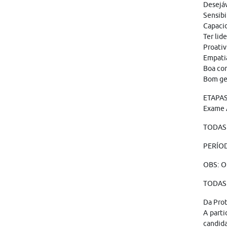
Desejáv
Sensibi
Capacid
Ter lid
Proativ
Empatia
Boa com
Bom ge
ETAPAS 
Exame 
TODAS 
PERÍOD
OBS: O
TODAS 
Da Pro
A parti
candid