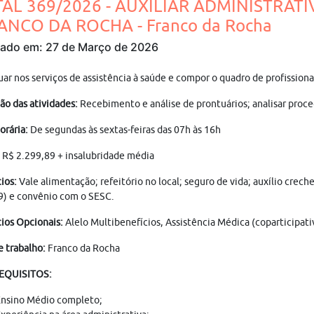
TAL 369/2026 - AUXILIAR ADMINISTRAT
RANCO DA ROCHA - Franco da Rocha
cado em: 27 de Março de 2026
tuar nos serviços de assistência à saúde e compor o quadro de pro
ão das atividades:
Recebimento e análise de prontuários; analisar proce
orária:
De segundas às sextas-feiras das 07h às 16h
R$ 2.299,89 + insalubridade média
ios:
Vale alimentação; refeitório no local; seguro de vida; auxílio crec
9) e convênio com o SESC.
ios Opcionais:
Alelo Multibenefícios, Assistência Médica (coparticipati
e trabalho:
Franco da Rocha
REQUISITOS:
nsino Médio completo;