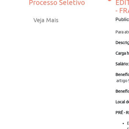
Processo Seletivo
EDI
- F
Publi
Veja Mais
Para a
Descriç
Carga h
Salário:
Benefíc
artigo 
Benefíc
Local d
PRÉ - 
E