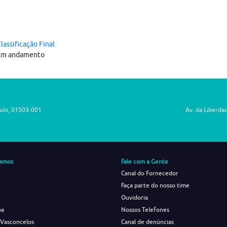
lassificação Final
Em andamento
aulo, 01503-001
Av. da Liberda
amos
Fale com a Gente
Canal do Fornecedor
Faça parte do nosso time
Ouvidoria
ba
Nossos Telefones
 Vasconcelos
Canal de denúncias