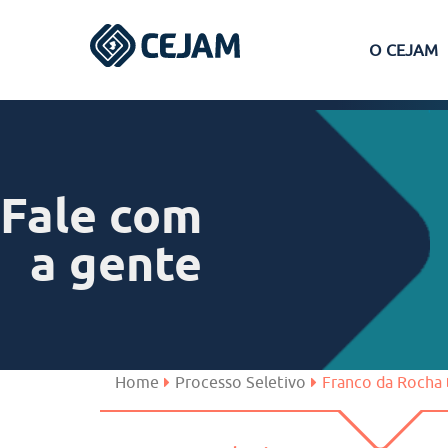
O CEJAM
Assis
Ferraz de Vasconcelos
Fale com
Lins
a gente
Peruíbe
São José dos Campos
Home
Processo Seletivo
Franco da Rocha