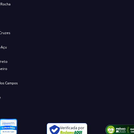
 Rocha
s
Cruzes
-Açu
Preto
neiro
dos Campos
e
Verificada por