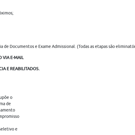
óximos;
cia de Documentos e Exame Admissional. (Todas as etapas são eliminatór
 VIA E-MAIL
IA E REABILITADOS.
supõe o
ama de
atamento
ompromisso
eletivo e