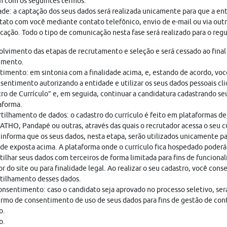
 com os seguintes termos:
ade: a captação dos seus dados será realizada unicamente para que a en
ato com você mediante contato telefônico, envio de e-mail ou via out
ação. Todo o tipo de comunicação nesta fase será realizado para o regu
lvimento das etapas de recrutamento e seleção e será cessado ao final
imento.
imento: em sintonia com a finalidade acima, e, estando de acordo, vo
sentimento autorizando a entidade e utilizar os seus dados pessoais cl
ro de Currículo” e, em seguida, continuar a candidatura cadastrando seu
aforma.
ilhamento de dados: o cadastro do currículo é feito em plataformas de
THO, Pandapé ou outras, através das quais o recrutador acessa o seu cu
nforma que os seus dados, nesta etapa, serão utilizados unicamente pa
ade exposta acima. A plataforma onde o currículo fica hospedado poderá
ilhar seus dados com terceiros de forma limitada para fins de funciona
r do site ou para finalidade legal. Ao realizar o seu cadastro, você cons
tilhamento desses dados.
nsentimento: caso o candidato seja aprovado no processo seletivo, ser
rmo de consentimento de uso de seus dados para fins de gestão de con
o.
o.