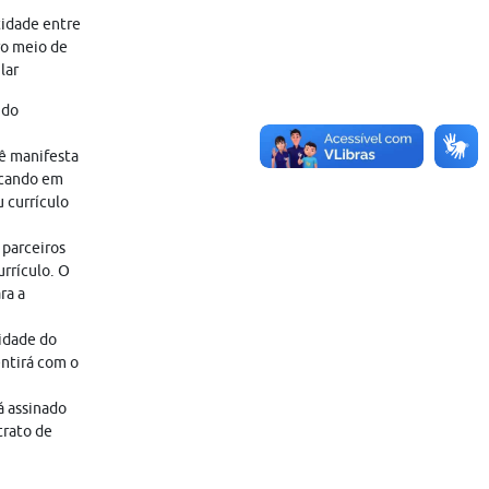
tidade entre
ro meio de
lar
 do
cê manifesta
icando em
 currículo
 parceiros
rrículo. O
ra a
lidade do
entirá com o
á assinado
trato de