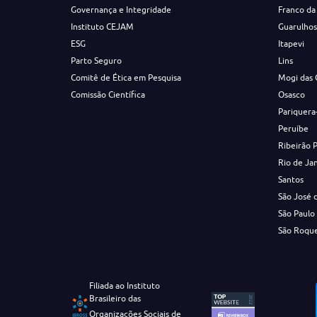
Governança e Integridade
Franco da
Instituto CEJAM
Guarulho
ESG
Itapevi
Parto Seguro
Lins
Comitê de Ética em Pesquisa
Mogi das 
Comissão Científica
Osasco
Pariquera
Peruíbe
Ribeirão 
Rio de Ja
Santos
São José 
São Paulo
São Roqu
Filiada ao Instituto
Brasileiro das
Organizações Sociais de