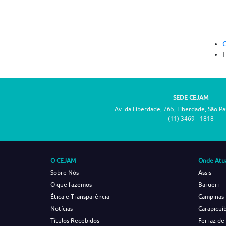
C
SEDE CEJAM
Av. da Liberdade, 765, Liberdade, São P
(11) 3469 - 1818
O CEJAM
Onde Atu
Sobre Nós
Assis
O que fazemos
Barueri
Ética e Transparência
Campinas
Notícias
Carapicuí
Títulos Recebidos
Ferraz de