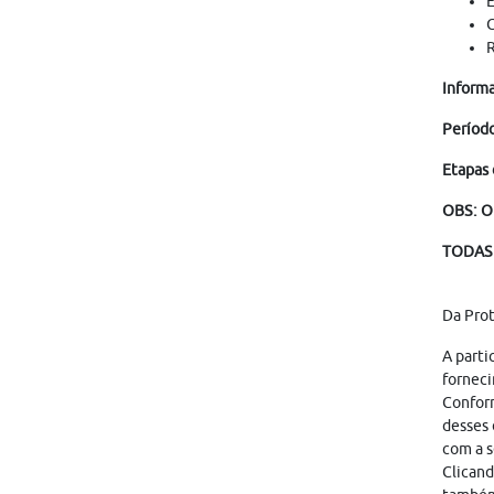
E
C
R
Informa
Período
Etapas 
OBS: O
TODAS 
Da Pro
A parti
forneci
Conform
desses 
com a s
Clicand