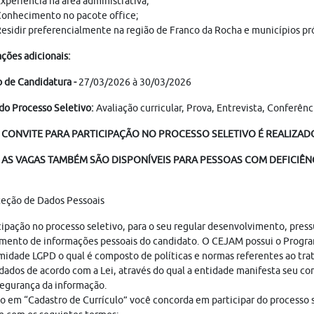
xperiência na área administrativa;
onhecimento no pacote office;
esidir preferencialmente na região de Franco da Rocha e municípios pr
ções adicionais:
 de Candidatura -
27/03/2026 à 30/03/2026
do Processo Seletivo:
Avaliação curricular, Prova, Entrevista, Conferên
 CONVITE PARA PARTICIPAÇÃO NO PROCESSO SELETIVO É REALIZADO
AS VAGAS TAMBÉM SÃO DISPONÍVEIS PARA PESSOAS COM DEFICIÊNC
teção de Dados Pessoais
cipação no processo seletivo, para o seu regular desenvolvimento, pres
mento de informações pessoais do candidato. O CEJAM possui o Progr
idade LGPD o qual é composto de políticas e normas referentes ao tr
dados de acordo com a Lei, através do qual a entidade manifesta seu c
egurança da informação.
o em “Cadastro de Currículo” você concorda em participar do processo s