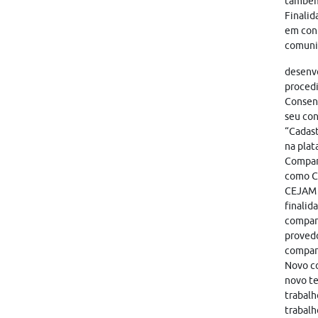
também
Finalid
em cont
comunic
desenvo
proced
Consent
seu con
“Cadast
na plat
Compart
como CA
CEJAM i
finalid
compart
provedo
compar
Novo co
novo te
trabalh
trabalh