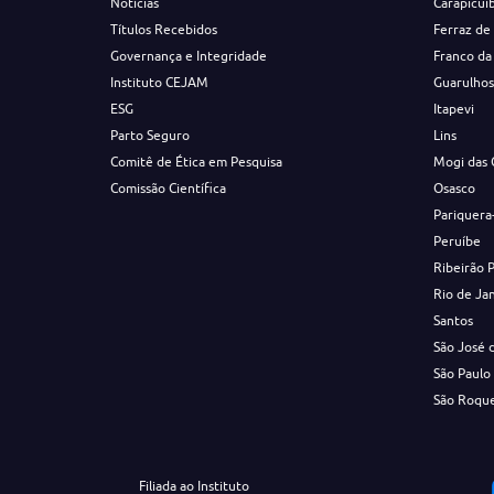
Notícias
Carapicuí
Títulos Recebidos
Ferraz de
Governança e Integridade
Franco da
Instituto CEJAM
Guarulho
ESG
Itapevi
Parto Seguro
Lins
Comitê de Ética em Pesquisa
Mogi das 
Comissão Científica
Osasco
Pariquera
Peruíbe
Ribeirão 
Rio de Ja
Santos
São José 
São Paulo
São Roqu
Filiada ao Instituto