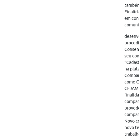
também
Finalid
em cont
comunic
desenvo
proced
Consent
seu con
“Cadast
na plat
Compart
como CA
CEJAM i
finalid
compart
provedo
compar
Novo co
novo te
trabalh