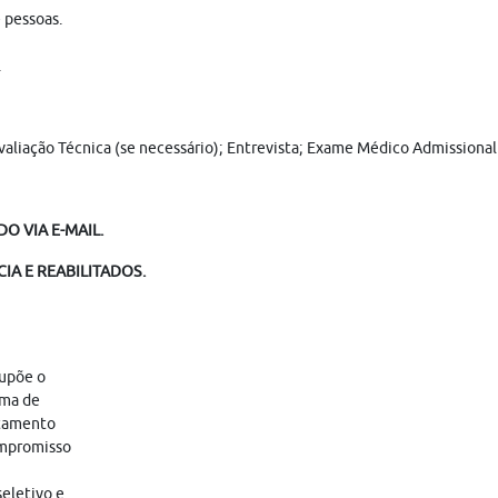
 pessoas.
.
 Avaliação Técnica (se necessário); Entrevista; Exame Médico Admission
O VIA E-MAIL.
IA E REABILITADOS.
supõe o
ama de
atamento
ompromisso
eletivo e