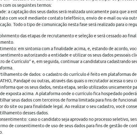
 com os seguintes termos:
ade: a captação dos seus dados será realizada unicamente para que a en
ato com você mediante contato telefônico, envio de e-mail ou via out
ação. Todo o tipo de comunicação nesta fase será realizado para o regu
lvimento das etapas de recrutamento e seleção e será cessado ao final
imento.
imento: em sintonia com a finalidade acima, e, estando de acordo, vo
sentimento autorizando a entidade e utilizar os seus dados pessoais cl
ro de Currículo” e, em seguida, continuar a candidatura cadastrando seu
aforma.
ilhamento de dados: o cadastro do currículo é feito em plataformas de
THO, Pandapé ou outras, através das quais o recrutador acessa o seu cu
nforma que os seus dados, nesta etapa, serão utilizados unicamente pa
ade exposta acima. A plataforma onde o currículo fica hospedado poderá
ilhar seus dados com terceiros de forma limitada para fins de funciona
r do site ou para finalidade legal. Ao realizar o seu cadastro, você cons
tilhamento desses dados.
nsentimento: caso o candidato seja aprovado no processo seletivo, ser
rmo de consentimento de uso de seus dados para fins de gestão de con
o.