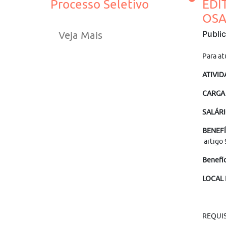
Processo Seletivo
EDI
OSA
Publi
Veja Mais
Para at
ATIVID
CARGA
SALÁR
BENEF
artigo 
Benefíc
LOCAL
REQUIS