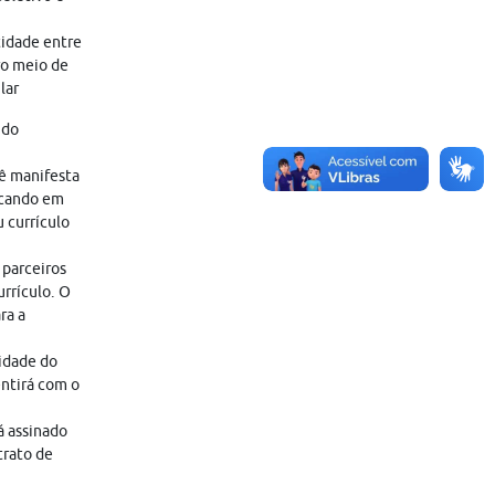
tidade entre
ro meio de
lar
 do
cê manifesta
icando em
 currículo
 parceiros
rrículo. O
ra a
lidade do
entirá com o
á assinado
trato de