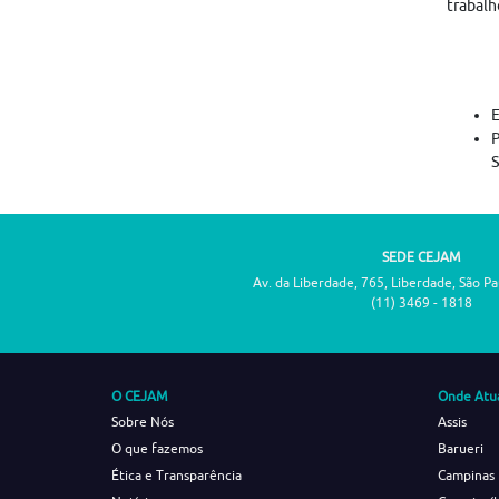
trabalh
P
SEDE CEJAM
Av. da Liberdade, 765, Liberdade, São P
(11) 3469 - 1818
O CEJAM
Onde Atu
Sobre Nós
Assis
O que fazemos
Barueri
Ética e Transparência
Campinas