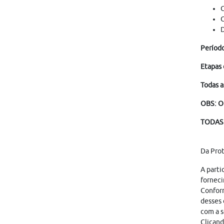
G
C
D
Período
Etapas 
Todas a
OBS: O
TODAS 
Da Pro
A parti
forneci
Conform
desses 
com a s
Clicand