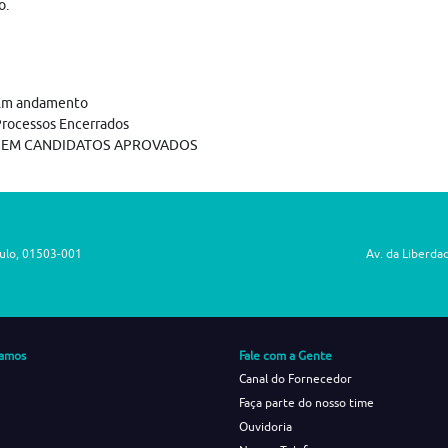
o.
Em andamento
rocessos Encerrados
SEM CANDIDATOS APROVADOS
aulo, 01503-001
Av. da Liberda
amos
Fale com a Gente
Canal do Fornecedor
Faça parte do nosso time
Ouvidoria