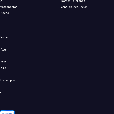
ba
Nossos Telefones
 Vasconcelos
Canal de denúncias
 Rocha
s
Cruzes
-Açu
Preto
neiro
dos Campos
e