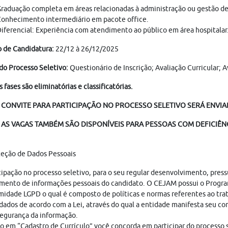
raduação completa em áreas relacionadas à administração ou gestão de
onhecimento intermediário em pacote office.
iferencial: Experiência com atendimento ao público em área hospitalar
 de Candidatura:
22/12 à 26/12/2025
do Processo Seletivo:
Questionário de Inscrição; Avaliação Curricular;
s fases são eliminatórias e classificatórias.
 CONVITE PARA PARTICIPAÇÃO NO PROCESSO SELETIVO SERÁ ENVIAD
AS VAGAS TAMBÉM SÃO DISPONÍVEIS PARA PESSOAS COM DEFICIÊNC
teção de Dados Pessoais
cipação no processo seletivo, para o seu regular desenvolvimento, pres
mento de informações pessoais do candidato. O CEJAM possui o Progr
idade LGPD o qual é composto de políticas e normas referentes ao tr
dados de acordo com a Lei, através do qual a entidade manifesta seu c
egurança da informação.
o em “Cadastro de Currículo” você concorda em participar do processo s