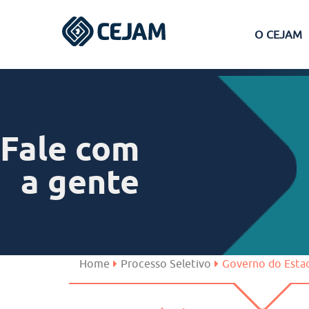
O CEJAM
Assis
Ferraz de Vasconcelos
Fale com
Lins
a gente
Peruíbe
São José dos Campos
Home
Processo Seletivo
Governo do Esta