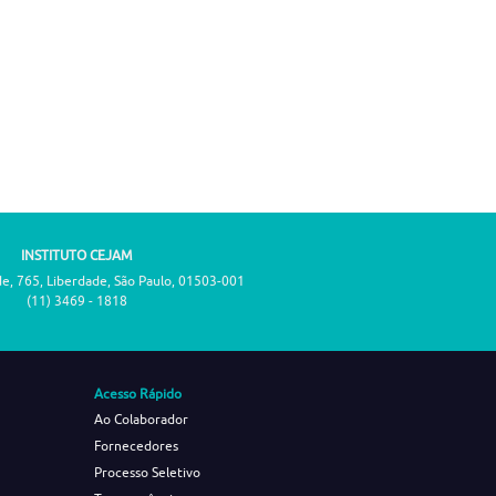
INSTITUTO CEJAM
de, 765, Liberdade, São Paulo, 01503-001
(11) 3469 - 1818
Acesso Rápido
Ao Colaborador
Fornecedores
Processo Seletivo