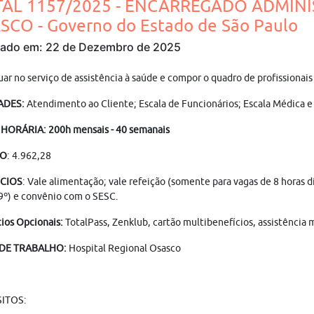
TAL 1157/2025 - ENCARREGADO ADMINI
SCO - Governo do Estado de São Paulo
cado em: 22 de Dezembro de 2025
uar no serviço de assistência à saúde e compor o quadro de profissiona
ADES:
Atendimento ao Cliente; Escala de Funcionários; Escala Médica e
 HORÁRIA:
200h mensais - 40 semanais
IO
: 4.962,28
ÍCIOS
: Vale alimentação; vale refeição (somente para vagas de 8 horas d
9º) e convênio com o SESC.
ios Opcionais:
TotalPass, Zenklub, cartão multibenefícios, assistência 
 DE TRABALHO:
Hospital Regional Osasco
ITOS: