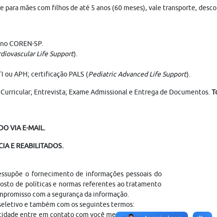
eche para mães com filhos de até 5 anos (60 meses), vale transporte, des
r no COREN-SP.
diovascular Life Support
).
 ou APH; certificação PALS (
Pediatric Advanced Life Support
).
ão Curricular; Entrevista; Exame Admissional e Entrega de Documentos.
T
O VIA E-MAIL.
IA E REABILITADOS.
ressupõe o fornecimento de informações pessoais do
sto de políticas e normas referentes ao tratamento
ompromisso com a segurança da informação.
 seletivo e também com os seguintes termos:
entidade entre em contato com você mediante contato