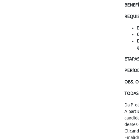
BENEF
REQUI
E
C
D
g
ETAPA
PERÍO
OBS: O
TODAS 
Da Pro
A parti
candid
desses 
Clicand
Finalid