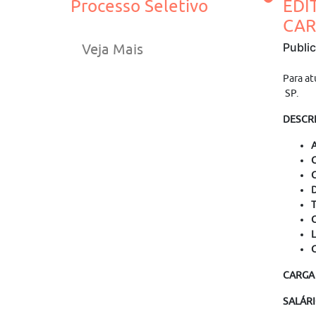
Processo Seletivo
EDI
CAR
Publi
Veja Mais
Para at
SP.
DESCRI
A
G
G
T
C
L
C
CARGA
SALÁR