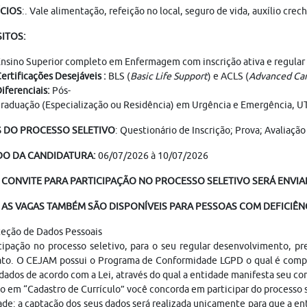
ÍCIOS
:. Vale alimentação, refeição no local, seguro de vida, auxílio cr
SITOS:
nsino Superior completo em Enfermagem com inscrição ativa e regula
ertificações Desejáveis :
BLS (
Basic Life Support
) e ACLS (
Advanced Car
iferenciais:
Pós-
raduação (Especialização ou Residência) em Urgência e Emergência, UTI
S DO PROCESSO SELETIVO
: Questionário de Inscrição; Prova; Avaliaç
DO DA CANDIDATURA:
06/07/2026 à 10/07/2026
 CONVITE PARA PARTICIPAÇÃO NO PROCESSO SELETIVO SERÁ ENVIAD
AS VAGAS TAMBÉM SÃO DISPONÍVEIS PARA PESSOAS COM DEFICIÊNC
teção de Dados Pessoais
cipação no processo seletivo, para o seu regular desenvolvimento, p
ato. O CEJAM possui o Programa de Conformidade LGPD o qual é compo
dados de acordo com a Lei, através do qual a entidade manifesta seu c
o em “Cadastro de Currículo” você concorda em participar do processo
ade: a captação dos seus dados será realizada unicamente para que a 