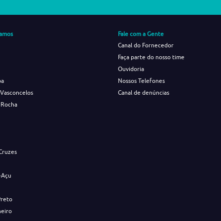
amos
Fale com a Gente
Canal do Fornecedor
Faça parte do nosso time
Ouvidoria
ba
Nossos Telefones
 Vasconcelos
Canal de denúncias
 Rocha
s
Cruzes
-Açu
Preto
neiro