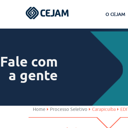
O CEJAM
Assis
Ferraz de Vasconcelos
Fale com
Lins
a gente
Peruíbe
São José dos Campos
Home
Processo Seletivo
Carapicuíba
EDI