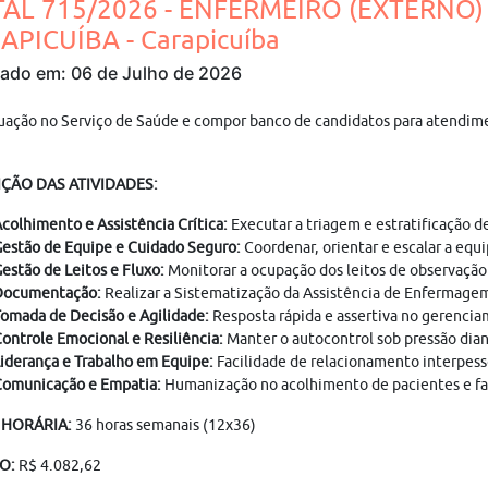
TAL 715/2026 - ENFERMEIRO (EXTERNO)
APICUÍBA - Carapicuíba
cado em: 06 de Julho de 2026
uação no Serviço de Saúde e compor banco de candidatos para atendime
ÇÃO DAS ATIVIDADES:
colhimento e Assistência Crítica:
Executar a triagem e estratificação 
estão de Equipe e Cuidado Seguro:
Coordenar, orientar e escalar a eq
estão de Leitos e Fluxo:
Monitorar a ocupação dos leitos de observação 
Documentação:
Realizar a Sistematização da Assistência de Enfermagem
omada de Decisão e Agilidade:
Resposta rápida e assertiva no gerenciam
ontrole Emocional e Resiliência:
Manter o autocontrol sob pressão diant
iderança e Trabalho em Equipe:
Facilidade de relacionamento interpess
omunicação e Empatia:
Humanização no acolhimento de pacientes e fam
 HORÁRIA:
36 horas semanais (12x36)
IO:
R$ 4.082,62