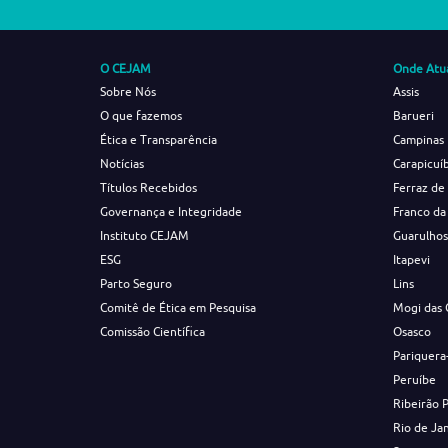
O CEJAM
Onde Atu
Sobre Nós
Assis
O que fazemos
Barueri
Ética e Transparência
Campinas
Notícias
Carapicuí
Títulos Recebidos
Ferraz de
Governança e Integridade
Franco da
Instituto CEJAM
Guarulho
ESG
Itapevi
Parto Seguro
Lins
Comitê de Ética em Pesquisa
Mogi das 
Comissão Científica
Osasco
Pariquera
Peruíbe
Ribeirão 
Rio de Ja