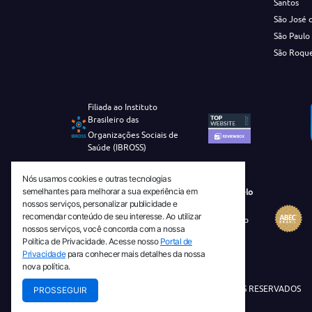
Santos
São José 
São Paulo
São Roqu
Filiada ao Instituto
Brasileiro das
Organizações Sociais de
Saúde (IBROSS)
Nós usamos cookies e outras tecnologias
semelhantes para melhorar a sua experiência em
Revista Tecnico-Cientifica CEJAM Selo
nossos serviços, personalizar publicidade e
Diamante de Ciência Aberta
recomendar conteúdo de seu interesse. Ao utilizar
Diretório Migulim Instituto Brasileiro
nossos serviços, você concorda com a nossa
de Informação em Ciência e
Política de Privacidade. Acesse nosso
Portal de
Tecnologia - IBICT
Privacidade
para conhecer mais detalhes da nossa
nova política.
© 2026 TODOS OS DIREITOS RESERVADOS
PROSSEGUIR