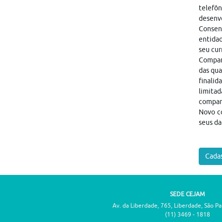
telefôn
desenvo
Consen
entidad
seu cur
Compart
das qua
finalid
limitad
compar
Novo co
seus da
Cadas
SEDE CEJAM
Av. da Liberdade, 765, Liberdade, São P
(11) 3469 - 1818