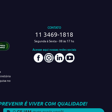
CONTATO
11 3469-1818
Segunda à Sexta - 08 às 17 hs
Acesse aqui nossas redes sociais
a
iretório
quisa no
PREVENIR É VIVER COM QUALIDADE!
O
CEJAM
quer ouvir você!