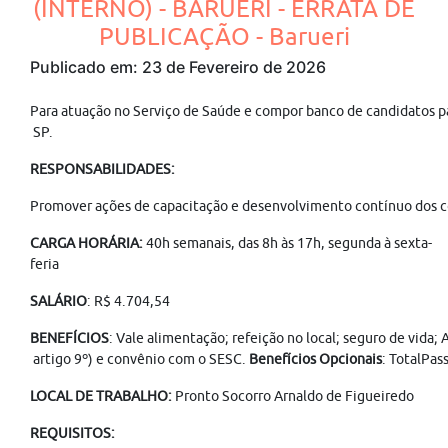
(INTERNO) - BARUERI - ERRATA DE
PUBLICAÇÃO - Barueri
Publicado em: 23 de Fevereiro de 2026
Para atuação no Serviço de Saúde e compor banco de candidatos pa
SP.
RESPONSABILIDADES:
Promover ações de capacitação e desenvolvimento contínuo dos cola
CARGA HORÁRIA:
40h semanais, das 8h às 17h, segunda à sexta-
feria
SALÁRIO
: R$ 4.704,54
BENEFÍCIOS
: Vale alimentação; refeição no local; seguro de vida
artigo 9º) e convênio com o SESC.
Benefícios Opcionais
: TotalPas
LOCAL DE TRABALHO:
Pronto Socorro Arnaldo de Figueiredo
REQUISITOS: