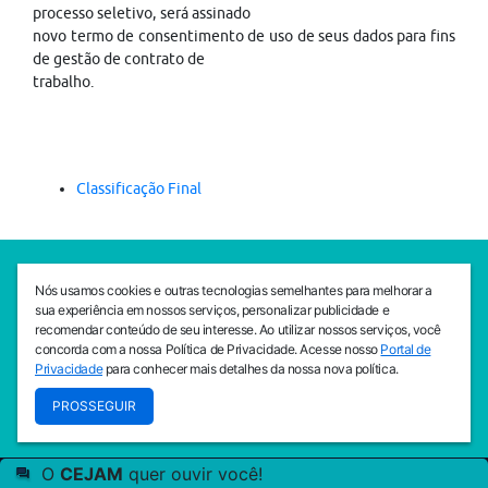
processo seletivo, será assinado
novo termo de consentimento de uso de seus dados para fins
de gestão de contrato de
trabalho.
Classificação Final
SEDE CEJAM
Nós usamos cookies e outras tecnologias semelhantes para melhorar a
Av. da Liberdade, 765, Liberdade, São Paulo, 01503-001
sua experiência em nossos serviços, personalizar publicidade e
(11) 3469 - 1818
recomendar conteúdo de seu interesse. Ao utilizar nossos serviços, você
concorda com a nossa Política de Privacidade. Acesse nosso
Portal de
INSTITUTO CEJAM
Privacidade
para conhecer mais detalhes da nossa nova política.
Av. da Liberdade, 765, Liberdade, São Paulo, 01503-001
PROSSEGUIR
(11) 3469 - 1818
O
CEJAM
quer ouvir você!
© 2026
PREVENIR É VIVER COM QUALIDADE!