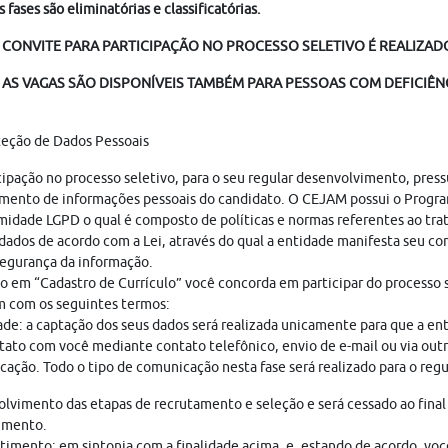
s fases são eliminatórias e classificatórias.
 CONVITE PARA PARTICIPAÇÃO NO PROCESSO SELETIVO É REALIZADO 
AS VAGAS SÃO DISPONÍVEIS TAMBÉM PARA PESSOAS COM DEFICIÊNC
teção de Dados Pessoais
cipação no processo seletivo, para o seu regular desenvolvimento, pres
mento de informações pessoais do candidato. O CEJAM possui o Progr
idade LGPD o qual é composto de políticas e normas referentes ao tr
dados de acordo com a Lei, através do qual a entidade manifesta seu c
egurança da informação.
o em “Cadastro de Currículo” você concorda em participar do processo s
 com os seguintes termos:
ade: a captação dos seus dados será realizada unicamente para que a en
ato com você mediante contato telefônico, envio de e-mail ou via out
ação. Todo o tipo de comunicação nesta fase será realizado para o regu
lvimento das etapas de recrutamento e seleção e será cessado ao final
imento.
imento: em sintonia com a finalidade acima, e, estando de acordo, vo