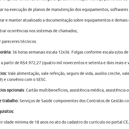
iar na execução de planos de manutenção dos equipamentos, softwares 
rar e manter atualizado a documentação sobre equipamentos e demais 
trar ocorrências nos sistemas de chamados;
r pareceres técnicos.
orária:
36 horas semanais escala 12x36. Folgas conforme escala e/ou de 
: a partir de R$4.972,27 (quatro mil novecentos e setenta e dois reais e 
ios:
Vale alimentação, vale refeição, seguro de vida, auxílio creche, v
9) e convênio com o SESC.
ios opcionais
: Cartão multibenefícios, assistência médica, assistência 
e trabalho:
Serviços de Saúde componentes dos Contratos de Gestão co
uisitos:
ir idade mínima de 18 anos no ato do cadastro do currículo no portal C