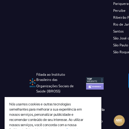
Pariquera
Peruíbe
Ribeirão 
Rio de Ja
Santos
São José 
São Paulo
São Roqu
Filiada ao Instituto
Brasileiro das
Organizações Sociais de
Saúde (IBROSS)
Nós usamos cookies e outras tecnologias
semelhantes para melhorar a sua experiência em
Revista Tecnico-Cientifica CEJAM Selo
nossos serviços, personalizar publicidade e
Diamante de Ciência Aberta
recomendar conteúdo de seu interesse. Ao utilizar
Diretório Migulim Instituto Brasileiro
nossos serviços, você concorda com a nossa
de Informação em Ciência e