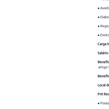
● Auxil
● Elabo
● Regis
● Emiti
Carga h
Salário
Benefíc
artigo 
Benefíc
Local d
Pré Req
● Possu