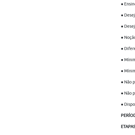
● Ensin
● Desej
● Desej
● Noção
● Difer
● Mínim
● Mínim
● Não p
● Não p
● Dispo
PERÍO
ETAPA