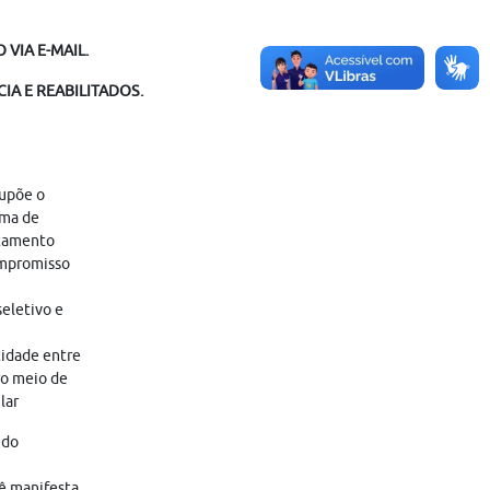
VIA E-MAIL.
IA E REABILITADOS.
supõe o
ama de
atamento
ompromisso
eletivo e
tidade entre
ro meio de
lar
 do
cê manifesta