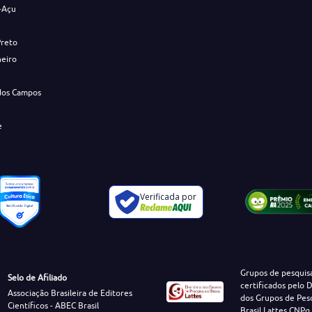
-Açu
Preto
neiro
dos Campos
e
Verificada por
Grupos de pesquis
Selo de Afiliado
certificados pelo D
Associação Brasileira de Editores
dos Grupos de Pes
Científicos - ABEC Brasil
Brasil Lattes CNPq