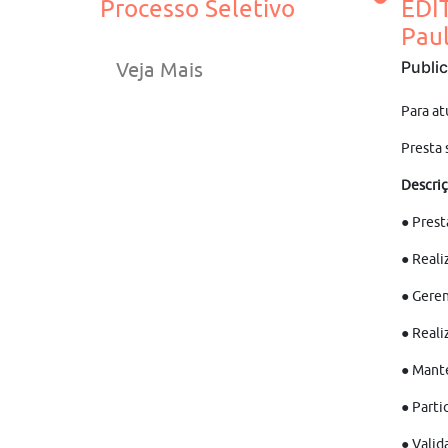
Processo Seletivo
EDI
Pau
Publi
Veja Mais
Para at
Presta 
Descriç
● Prest
● Reali
● Geren
● Reali
● Mante
● Parti
● Valid