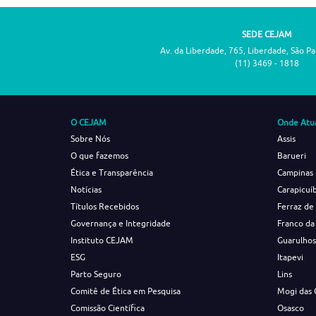
SEDE CEJAM
Av. da Liberdade, 765, Liberdade, São P
(11) 3469 - 1818
O CEJAM
Onde Atu
Sobre Nós
Assis
O que fazemos
Barueri
Ética e Transparência
Campinas
Notícias
Carapicuí
Títulos Recebidos
Ferraz de
Governança e Integridade
Franco da
Instituto CEJAM
Guarulho
ESG
Itapevi
Parto Seguro
Lins
Comitê de Ética em Pesquisa
Mogi das 
Comissão Científica
Osasco