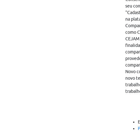
seu con
“Cadast
na plat
Compart
como CA
CEJAM i
finalid
compart
provedo
compar
Novo co
novo te
trabalh
trabalh
P