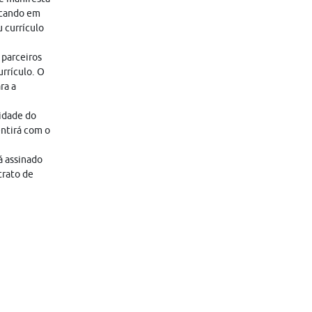
icando em
 currículo
 parceiros
rrículo. O
ra a
lidade do
entirá com o
á assinado
trato de