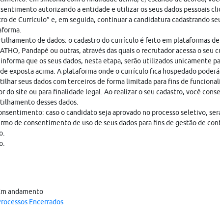
sentimento autorizando a entidade e utilizar os seus dados pessoais cl
ro de Currículo” e, em seguida, continuar a candidatura cadastrando seu
aforma.
ilhamento de dados: o cadastro do currículo é feito em plataformas de
THO, Pandapé ou outras, através das quais o recrutador acessa o seu cu
nforma que os seus dados, nesta etapa, serão utilizados unicamente pa
ade exposta acima. A plataforma onde o currículo fica hospedado poderá
ilhar seus dados com terceiros de forma limitada para fins de funciona
r do site ou para finalidade legal. Ao realizar o seu cadastro, você cons
tilhamento desses dados.
nsentimento: caso o candidato seja aprovado no processo seletivo, ser
rmo de consentimento de uso de seus dados para fins de gestão de con
o.
o.
Em andamento
rocessos Encerrados