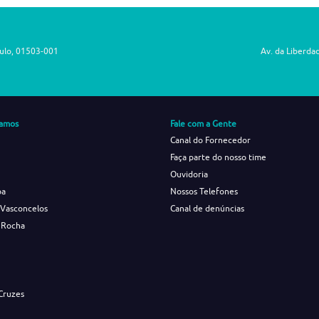
aulo, 01503-001
Av. da Liberda
amos
Fale com a Gente
Canal do Fornecedor
Faça parte do nosso time
Ouvidoria
ba
Nossos Telefones
 Vasconcelos
Canal de denúncias
 Rocha
s
Cruzes