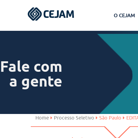
O CEJAM
Assis
Ferraz de Vasconcelos
Fale com
Lins
a gente
Peruíbe
São José dos Campos
Home
Processo Seletivo
São Paulo
EDIT