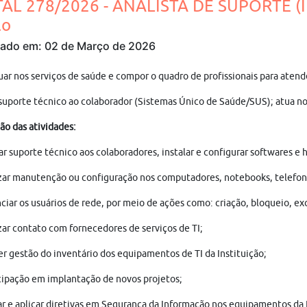
TAL 278/2026 - ANALISTA DE SUPORTE (
lo
cado em: 02 de Março de 2026
uar nos serviços de saúde e compor o quadro de profissionais para aten
suporte técnico ao colaborador (Sistemas Único de Saúde/SUS); atua no 
ão das atividades:
ar suporte técnico aos colaboradores, instalar e configurar softwares
zar manutenção ou configuração nos computadores, notebooks, telefone
ciar os usuários de rede, por meio de ações como: criação, bloqueio, ex
zar contato com fornecedores de serviços de TI;
r gestão do inventário dos equipamentos de TI da Instituição;
cipação em implantação de novos projetos;
ar e aplicar diretivas em Segurança da Informação nos equipamentos da I