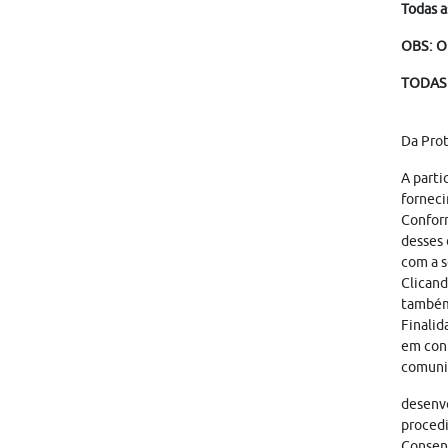
Todas a
OBS: O
TODAS 
Da Pro
A parti
forneci
Conform
desses 
com a s
Clicand
também
Finalid
em cont
comunic
desenvo
proced
Consent