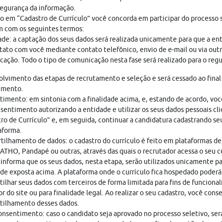
egurança da informação.
o em “Cadastro de Currículo” você concorda em participar do processo s
 com os seguintes termos:
ade: a captação dos seus dados será realizada unicamente para que a en
ato com você mediante contato telefônico, envio de e-mail ou via out
ação. Todo o tipo de comunicação nesta fase será realizado para o regu
lvimento das etapas de recrutamento e seleção e será cessado ao final
imento.
imento: em sintonia com a finalidade acima, e, estando de acordo, vo
sentimento autorizando a entidade e utilizar os seus dados pessoais cl
ro de Currículo” e, em seguida, continuar a candidatura cadastrando seu
aforma.
ilhamento de dados: o cadastro do currículo é feito em plataformas de
THO, Pandapé ou outras, através das quais o recrutador acessa o seu cu
nforma que os seus dados, nesta etapa, serão utilizados unicamente pa
ade exposta acima. A plataforma onde o currículo fica hospedado poderá
ilhar seus dados com terceiros de forma limitada para fins de funciona
r do site ou para finalidade legal. Ao realizar o seu cadastro, você cons
tilhamento desses dados.
nsentimento: caso o candidato seja aprovado no processo seletivo, ser