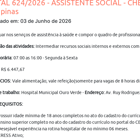
TAL 624/2026 - ASSISTENTE SOCIAL - CH
pinas
cado em: 03 de Junho de 2026
uar nos serviços de assistência à saúde e compor o quadro de profissio
ão das atividades:
Intermediar recursos sociais internos e externos com 
orária:
07:00 as 16:00 - Segunda à Sexta
: R$ 6.447,67
CIOS:
Vale alimentação; vale refeição(somente para vagas de 8 horas diá
e trabalho:
Hospital Municipal Ouro Verde -
Endereço:
Av. Ruy Rodriguez
REQUISITOS:
ossuir idade mínima de 18 anos completos no ato do cadastro do curríc
nsino superior completo no ato do cadastro do currículo no portal do 
esejável experiência na rotina hospitalar de no mínimo 06 meses.
RESS Ativo;