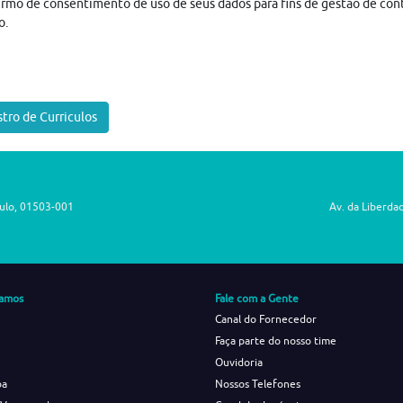
rmo de consentimento de uso de seus dados para fins de gestão de con
o.
tro de Curriculos
aulo, 01503-001
Av. da Liberda
amos
Fale com a Gente
Canal do Fornecedor
Faça parte do nosso time
Ouvidoria
ba
Nossos Telefones