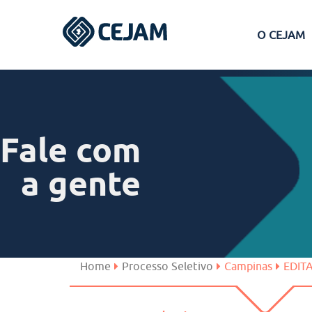
O CEJAM
Assis
Ferraz de Vasconcelos
Fale com
Lins
a gente
Peruíbe
São José dos Campos
Home
Processo Seletivo
Campinas
EDITA