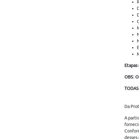
R
D
D
C
M
N
N
E
M
Etapas 
OBS: O
TODAS 
Da Pro
A parti
forneci
Conform
desses 