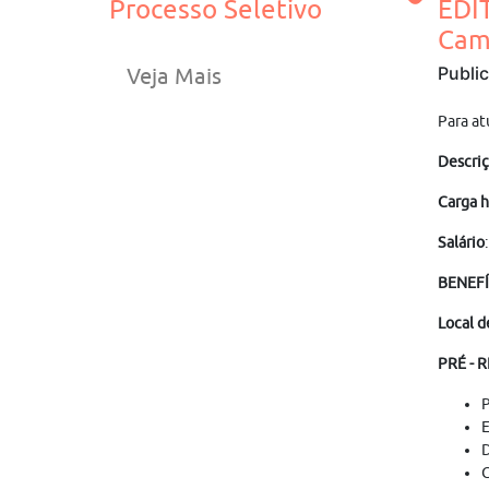
Processo Seletivo
EDI
Cam
Publi
Veja Mais
Para at
Descriç
Carga h
Salário
BENEFÍ
Local d
PRÉ - 
P
E
D
C