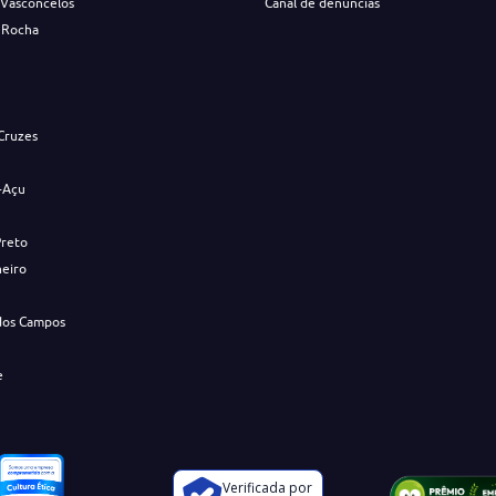
 Vasconcelos
Canal de denúncias
 Rocha
s
Cruzes
-Açu
Preto
neiro
dos Campos
e
Verificada por