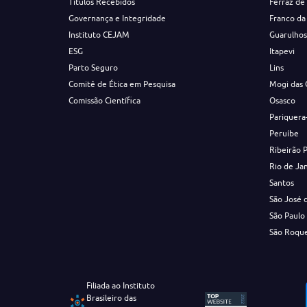
Títulos Recebidos
Ferraz de
Governança e Integridade
Franco da
Instituto CEJAM
Guarulho
ESG
Itapevi
Parto Seguro
Lins
Comitê de Ética em Pesquisa
Mogi das 
Comissão Científica
Osasco
Pariquera
Peruíbe
Ribeirão 
Rio de Ja
Santos
São José 
São Paulo
São Roqu
Filiada ao Instituto
Brasileiro das