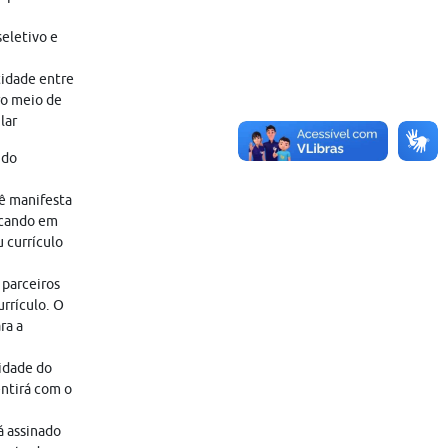
eletivo e
tidade entre
ro meio de
lar
 do
cê manifesta
icando em
 currículo
 parceiros
rrículo. O
ra a
lidade do
entirá com o
á assinado