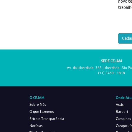
novo te
trabalh
Cadas
SEDE CEJAM
Av. da Liberdade, 765, Liberdade, São P
(11) 3469 - 1818
O CEJAM
Onde Atu
Sobre Nós
Assis
O que fazemos
Barueri
Ética e Transparência
Campinas
Notícias
Carapicuí