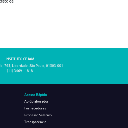
trato de
INSTITUTO CEJAM
de, 765, Liberdade, São Paulo, 01503-001
(11) 3469 - 1818
Acesso Rápido
Ao Colaborador
Fornecedores
Processo Seletivo
Transparência