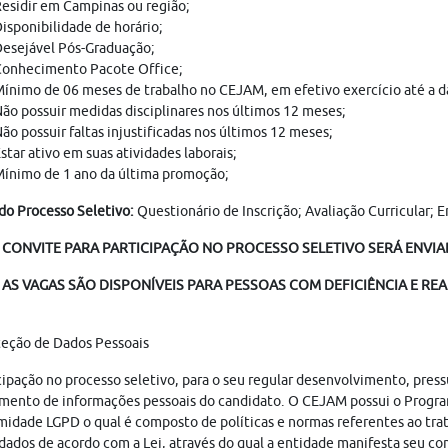
esidir em Campinas ou região;
isponibilidade de horário;
esejável Pós-Graduação;
onhecimento Pacote Office;
ínimo de 06 meses de trabalho no CEJAM, em efetivo exercício até a da
ão possuir medidas disciplinares nos últimos 12 meses;
ão possuir faltas injustificadas nos últimos 12 meses;
star ativo em suas atividades laborais;
ínimo de 1 ano da última promoção;
do Processo Seletivo:
Questionário de Inscrição; Avaliação Curricular; 
 CONVITE PARA PARTICIPAÇÃO NO PROCESSO SELETIVO SERÁ ENVIAD
AS VAGAS SÃO DISPONÍVEIS PARA PESSOAS COM DEFICIÊNCIA E REA
teção de Dados Pessoais
cipação no processo seletivo, para o seu regular desenvolvimento, pres
mento de informações pessoais do candidato. O CEJAM possui o Progr
idade LGPD o qual é composto de políticas e normas referentes ao tr
dados de acordo com a Lei, através do qual a entidade manifesta seu c