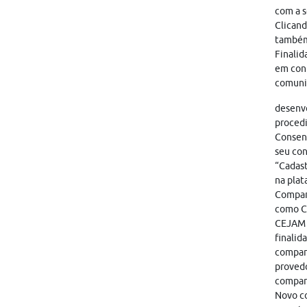
com a s
Clicand
também
Finalid
em cont
comunic
desenvo
proced
Consent
seu con
“Cadast
na plat
Compart
como CA
CEJAM i
finalid
compart
provedo
compar
Novo co