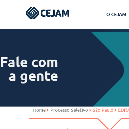
O CEJAM
Assis
Ferraz de Vasconcelos
Fale com
Lins
a gente
Peruíbe
São José dos Campos
Home
Processo Seletivo
São Paulo
EDIT