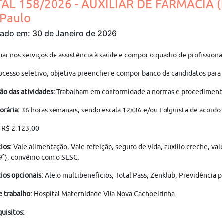
TAL 158/2026 - AUXILIAR DE FARMÁCIA 
 Paulo
cado em: 30 de Janeiro de 2026
uar nos serviços de assistência à saúde e compor o quadro de profissio
ocesso seletivo, objetiva preencher e compor banco de candidatos para
ão das atividades:
Trabalham em conformidade a normas e procedimentos 
orária:
36 horas semanais, sendo escala 12x36 e/ou Folguista de acordo 
R$ 2.123,00
ios:
Vale alimentação, Vale refeição, seguro de vida, auxílio creche, v
9°), convênio com o SESC.
ios opcionais:
Alelo multibenefícios, Total Pass, Zenklub, Previdência p
e trabalho:
Hospital Maternidade Vila Nova Cachoeirinha.
uisitos: