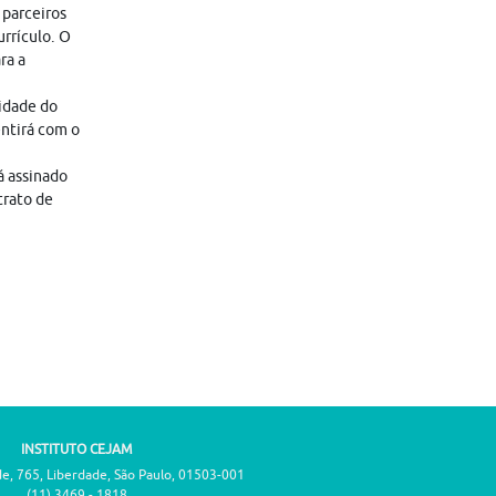
 parceiros
rrículo. O
ra a
lidade do
entirá com o
á assinado
trato de
INSTITUTO CEJAM
de, 765, Liberdade, São Paulo, 01503-001
(11) 3469 - 1818