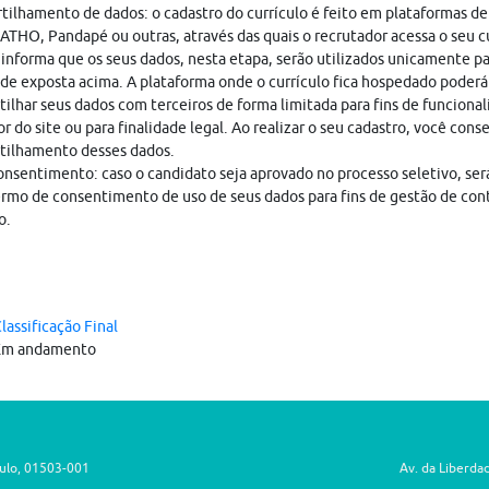
ilhamento de dados: o cadastro do currículo é feito em plataformas de
THO, Pandapé ou outras, através das quais o recrutador acessa o seu cu
nforma que os seus dados, nesta etapa, serão utilizados unicamente pa
ade exposta acima. A plataforma onde o currículo fica hospedado poderá
ilhar seus dados com terceiros de forma limitada para fins de funciona
r do site ou para finalidade legal. Ao realizar o seu cadastro, você cons
tilhamento desses dados.
nsentimento: caso o candidato seja aprovado no processo seletivo, ser
rmo de consentimento de uso de seus dados para fins de gestão de con
o.
lassificação Final
Em andamento
aulo, 01503-001
Av. da Liberda