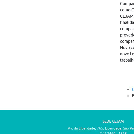
Compart
como CA
CEJAM i
finalid
compart
provedo
compar
Novo co
novo te
trabalh
C
SEDE CEJAM
Av. da Liberdade, 765, Liberdade, São P
(11) 3469 - 1818