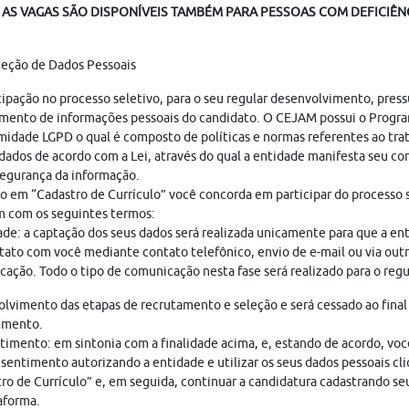
AS VAGAS SÃO DISPONÍVEIS TAMBÉM PARA PESSOAS COM DEFICIÊNC
teção de Dados Pessoais
cipação no processo seletivo, para o seu regular desenvolvimento, pres
mento de informações pessoais do candidato. O CEJAM possui o Progr
idade LGPD o qual é composto de políticas e normas referentes ao tr
dados de acordo com a Lei, através do qual a entidade manifesta seu c
egurança da informação.
o em “Cadastro de Currículo” você concorda em participar do processo s
 com os seguintes termos:
ade: a captação dos seus dados será realizada unicamente para que a en
ato com você mediante contato telefônico, envio de e-mail ou via out
ação. Todo o tipo de comunicação nesta fase será realizado para o regu
lvimento das etapas de recrutamento e seleção e será cessado ao final
imento.
imento: em sintonia com a finalidade acima, e, estando de acordo, vo
sentimento autorizando a entidade e utilizar os seus dados pessoais cl
ro de Currículo” e, em seguida, continuar a candidatura cadastrando seu
aforma.