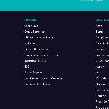
O CEJAM
Onde Atu
Sobre Nós
Assis
O que fazemos
Barueri
Ética e Transparência
Campinas
Notícias
Carapicuí
Títulos Recebidos
Ferraz de
Governança e Integridade
Franco da
Instituto CEJAM
Guarulho
ESG
Itapevi
Parto Seguro
Lins
Comitê de Ética em Pesquisa
Mogi das 
Comissão Científica
Osasco
Pariquera
Peruíbe
Ribeirão 
Rio de Ja