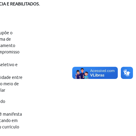
IA E REABILITADOS.
supõe o
ama de
atamento
ompromisso
eletivo e
tidade entre
ro meio de
lar
 do
cê manifesta
icando em
 currículo