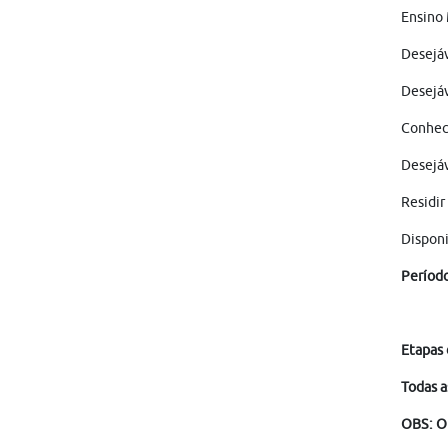
Ensino 
Desejáv
Desejáv
Conheci
Desejá
Residir
Disponi
Período
Etapas 
Todas a
OBS: O