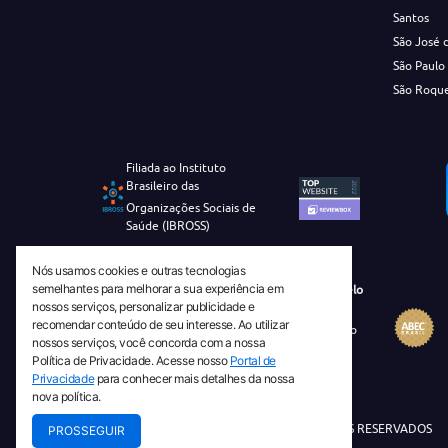
Santos
São José 
São Paulo
São Roqu
Filiada ao Instituto
Brasileiro das
Organizações Sociais de
Saúde (IBROSS)
Nós usamos cookies e outras tecnologias
semelhantes para melhorar a sua experiência em
Revista Tecnico-Cientifica CEJAM Selo
nossos serviços, personalizar publicidade e
Diamante de Ciência Aberta
recomendar conteúdo de seu interesse. Ao utilizar
Diretório Migulim Instituto Brasileiro
nossos serviços, você concorda com a nossa
de Informação em Ciência e
Política de Privacidade. Acesse nosso
Portal de
Tecnologia - IBICT
Privacidade
para conhecer mais detalhes da nossa
nova política.
© 2026 TODOS OS DIREITOS RESERVADOS
PROSSEGUIR