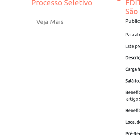
Processo Seletivo
EDI
São
Publi
Veja Mais
Para at
Este pr
Descriç
Carga h
Salário:
Benefíc
artigo 
Benefíc
Local d
Pré-Req