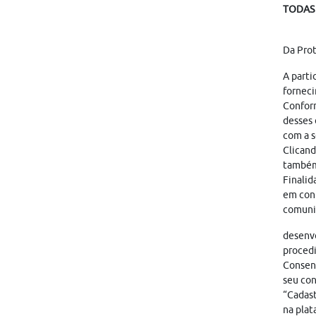
TODAS 
Da Pro
A parti
forneci
Conform
desses 
com a s
Clicand
também
Finalid
em cont
comunic
desenvo
proced
Consent
seu con
“Cadast
na plat