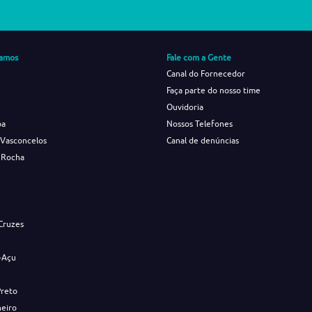
amos
Fale com a Gente
Canal do Fornecedor
Faça parte do nosso time
Ouvidoria
ba
Nossos Telefones
 Vasconcelos
Canal de denúncias
 Rocha
s
Cruzes
-Açu
Preto
neiro