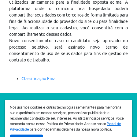
utilizados unicamente para a finalidade exposta acima. A
plataforma onde o currículo fica hospedado poderá
compartilhar seus dados com terceiros de forma limitada para
fins de funcionalidade do provedor do site ou para finalidade
legal. Ao realizar o seu cadastro, você consentirá com o
compartilhamento desses dados.
Novo consentimento: caso o candidato seja aprovado no
processo seletivo, será assinado novo termo de
consentimento de uso de seus dados para fins de gestão de
contrato de trabalho.
Classificação Final
SEDE CEJAM
Nós usamos cookies e outras tecnologias semelhantes para melhorar a
Av. da Liberdade, 765, Liberdade, São Paulo, 01503-001
sua experiência em nossos serviços, personalizar publicidade e
(11) 3469 - 1818
recomendar conteúdo de seu interesse. Ao utilizar nossos serviços, você
concorda com a nossa Política de Privacidade. Acesse nosso
Portal de
INSTITUTO CEJAM
Privacidade
para conhecer mais detalhes da nossa nova política.
Av. da Liberdade, 765, Liberdade, São Paulo, 01503-001