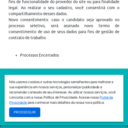
fins de funcionalidade do provedor do site ou para finalidade
legal. Ao realizar o seu cadastro, você consentirá com o
compartilhamento desses dados.
Novo consentimento: caso o candidato seja aprovado no
processo seletivo, será assinado novo termo de
consentimento de uso de seus dados para fins de gestão de
contrato de trabalho.
Processos Encerrados
SEDE CEJAM
Nós usamos cookies e outras tecnologias semelhantes para melhorar a
Av. da Liberdade, 765, Liberdade, São Paulo, 01503-001
sua experiência em nossos serviços, personalizar publicidade e
(11) 3469 - 1818
recomendar conteúdo de seu interesse. Ao utilizar nossos serviços, você
concorda com a nossa Política de Privacidade. Acesse nosso
Portal de
INSTITUTO CEJAM
Privacidade
para conhecer mais detalhes da nossa nova política.
Av. da Liberdade, 765, Liberdade, São Paulo, 01503-001
PROSSEGUIR
(11) 3469 - 1818