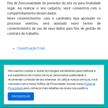
fins de funcionalidade do provedor do site ou para finalidade
legal. Ao realizar o seu cadastro, você consentirá com o
compartilhamento desses dados.
Novo consentimento: caso o candidato seja aprovado no
processo seletivo, será assinado novo termo de
consentimento de uso de seus dados para fins de gestão de
contrato de trabalho.
Classificação Final
SEDE CEJAM
Nós usamos cookies e outras tecnologias semelhantes para melhorar a
Av. da Liberdade, 765, Liberdade, São Paulo, 01503-001
sua experiência em nossos serviços, personalizar publicidade e
(11) 3469 - 1818
recomendar conteúdo de seu interesse. Ao utilizar nossos serviços, você
concorda com a nossa Política de Privacidade. Acesse nosso
Portal de
INSTITUTO CEJAM
Privacidade
para conhecer mais detalhes da nossa nova política.
Av. da Liberdade, 765, Liberdade, São Paulo, 01503-001
PROSSEGUIR
(11) 3469 - 1818