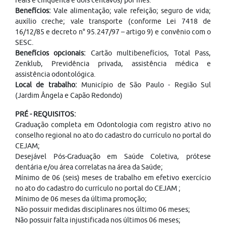
reais e cinquenta e dois centavos) por mês.
Benefícios:
Vale alimentação; vale refeição; seguro de vida;
auxílio creche; vale transporte (conforme Lei 7418 de
16/12/85 e decreto n° 95.247/97 – artigo 9) e convênio com o
SESC.
Benefícios opcionais:
Cartão multibenefícios, Total Pass,
Zenklub, Previdência privada, assistência médica e
assistência odontológica.
Local de trabalho:
Município de São Paulo - Região Sul
(Jardim Ângela e Capão Redondo)
PRÉ - REQUISITOS:
Graduação completa em Odontologia com registro ativo no
conselho regional no ato do cadastro do currículo no portal do
CEJAM;
Desejável Pós-Graduação em Saúde Coletiva, prótese
dentária e/ou área correlatas na área da Saúde;
Mínimo de 06 (seis) meses de trabalho em efetivo exercício
no ato do cadastro do currículo no portal do CEJAM ;
Mínimo de 06 meses da última promoção;
Não possuir medidas disciplinares nos último 06 meses;
Não possuir falta injustificada nos últimos 06 meses;