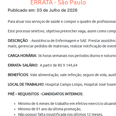
ERRATA - São Paulo
Publicado em: 03 de Julho de 2026
Para atuar nos serviços de saúde e compor o quadro de profissio
Este processo seletivo, objetiva preencher vaga, assim como com
DESCRIÇÃO
: - Assistência de Enfermagem e SAE: Prestar assistên
mails; gerenciar pedidos de materiais; realizar notificação de eve
CARGA HORÁRIA:
36 horas semanais nos períodos diurno e noturno
ERRATA- SALÁRIO:
A partir de R$ 9.144,64
BENEFÍCIOS
: Vale alimentação; vale refeição; seguro de vida; aux
LOCAL DE TRABALHO:
Hospital Campo Limpo, Hospital José Soar
PRÉ – REQUISITOS - CANDIDATOS INTERNOS:
Mínimo de 6 meses de trabalho em efetivo exercício atuan
Mínimo de 01 ano da última promoção;
Não possuir falta injustificada nos últimos 12 meses;