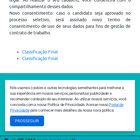
legal. Ao realizar o seu cadastro, você consentirá com o
compartilhamento desses dados.
Novo consentimento: caso o candidato seja aprovado no
processo seletivo, será assinado novo termo de
consentimento de uso de seus dados para fins de gestão de
contrato de trabalho.
Classificação Final
Classificação Final
SEDE CEJAM
Nós usamos cookies e outras tecnologias semelhantes para melhorar a
Av. da Liberdade, 765, Liberdade, São Paulo, 01503-001
sua experiência em nossos serviços, personalizar publicidade e
(11) 3469 - 1818
recomendar conteúdo de seu interesse. Ao utilizar nossos serviços, você
concorda com a nossa Política de Privacidade. Acesse nosso
Portal de
INSTITUTO CEJAM
Privacidade
para conhecer mais detalhes da nossa nova política.
Av. da Liberdade, 765, Liberdade, São Paulo, 01503-001
PROSSEGUIR
(11) 3469 - 1818