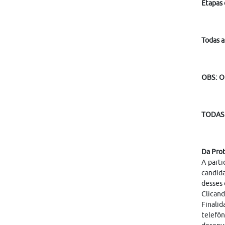
Etapas 
Todas a
OBS: O
TODAS 
Da Pro
A parti
candid
desses 
Clicand
Finalid
telefôn