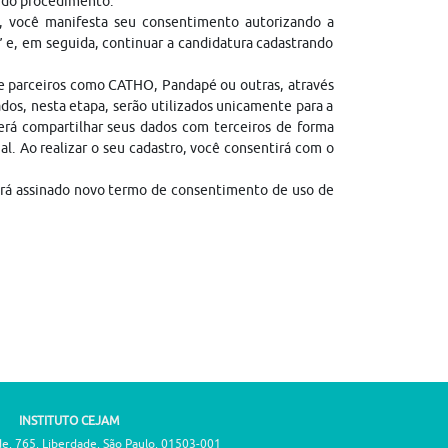
l do procedimento.
, você manifesta seu consentimento autorizando a
” e, em seguida, continuar a candidatura cadastrando
de parceiros como CATHO, Pandapé ou outras, através
dos, nesta etapa, serão utilizados unicamente para a
erá compartilhar seus dados com terceiros de forma
gal. Ao realizar o seu cadastro, você consentirá com o
erá assinado novo termo de consentimento de uso de
INSTITUTO CEJAM
de, 765, Liberdade, São Paulo, 01503-001