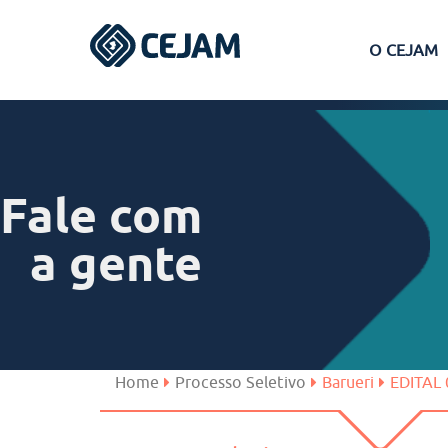
O CEJAM
Assis
Ferraz de Vasconcelos
Fale com
Lins
a gente
Peruíbe
São José dos Campos
Home
Processo Seletivo
Barueri
EDITAL