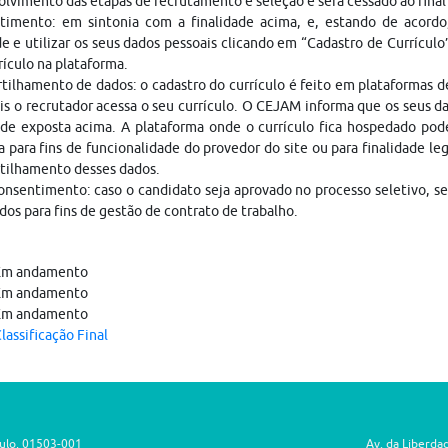
lvimento das etapas de recrutamento e seleção e será cessado ao fina
timento: em sintonia com a finalidade acima, e, estando de acordo
e e utilizar os seus dados pessoais clicando em “Cadastro de Currículo
rículo na plataforma.
ilhamento de dados: o cadastro do currículo é feito em plataformas 
is o recrutador acessa o seu currículo. O CEJAM informa que os seus da
ade exposta acima. A plataforma onde o currículo fica hospedado pod
a para fins de funcionalidade do provedor do site ou para finalidade le
tilhamento desses dados.
nsentimento: caso o candidato seja aprovado no processo seletivo, s
dos para fins de gestão de contrato de trabalho.
Em andamento
Em andamento
Em andamento
lassificação Final
aulo, 01503-001
Av. da Liberda