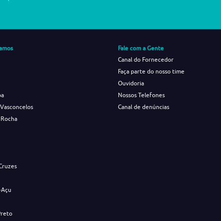
amos
Fale com a Gente
Canal do Fornecedor
Faça parte do nosso time
Ouvidoria
ba
Nossos Telefones
 Vasconcelos
Canal de denúncias
 Rocha
s
Cruzes
-Açu
Preto