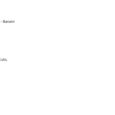
- Barueri
culo;