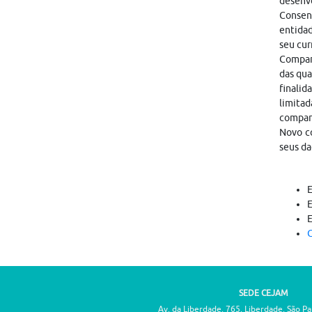
desenvo
Consen
entidad
seu cur
Compart
das qua
finalid
limitad
compar
Novo co
seus da
C
SEDE CEJAM
Av. da Liberdade, 765, Liberdade, São P