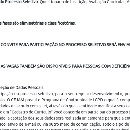
do Processo Seletivo:
Questionário de Inscrição; Avaliação Curricular;
s fases são eliminatórias e classificatórias.
 CONVITE PARA PARTICIPAÇÃO NO PROCESSO SELETIVO SERÁ ENVIAD
AS VAGAS TAMBÉM SÃO DISPONÍVEIS PARA PESSOAS COM DEFICIÊNC
teção de Dados Pessoais
cipação no processo seletivo, para o seu regular desenvolvimento, p
ato. O CEJAM possui o Programa de Conformidade LGPD o qual é compo
dados de acordo com a Lei, através do qual a entidade manifesta seu c
o em “Cadastro de Currículo” você concorda em participar do processo
ade: a captação dos seus dados será realizada unicamente para que a 
ico, envio de e-mail ou via outro meio de comunicação. Todo o tipo de 