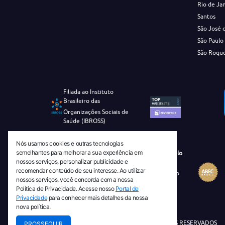
Rio de Ja
Santos
São José 
São Paulo
São Roqu
Filiada ao Instituto
Brasileiro das
Organizações Sociais de
Saúde (IBROSS)
Nós usamos cookies e outras tecnologias
semelhantes para melhorar a sua experiência em
Revista Tecnico-Cientifica CEJAM Selo
nossos serviços, personalizar publicidade e
Diamante de Ciência Aberta
recomendar conteúdo de seu interesse. Ao utilizar
Diretório Migulim Instituto Brasileiro
nossos serviços, você concorda com a nossa
de Informação em Ciência e
Política de Privacidade. Acesse nosso
Portal de
Tecnologia - IBICT
Privacidade
para conhecer mais detalhes da nossa
nova política.
© 2026 TODOS OS DIREITOS RESERVADOS
PROSSEGUIR