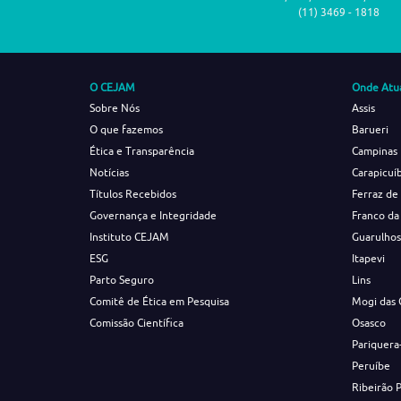
(11) 3469 - 1818
O CEJAM
Onde Atu
Sobre Nós
Assis
O que fazemos
Barueri
Ética e Transparência
Campinas
Notícias
Carapicuí
Títulos Recebidos
Ferraz de
Governança e Integridade
Franco da
Instituto CEJAM
Guarulho
ESG
Itapevi
Parto Seguro
Lins
Comitê de Ética em Pesquisa
Mogi das 
Comissão Científica
Osasco
Pariquera
Peruíbe
Ribeirão 