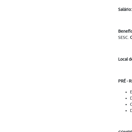
Salário:
Benefíc
SESC.
O
Local d
PRÉ - 
E
D
C
D