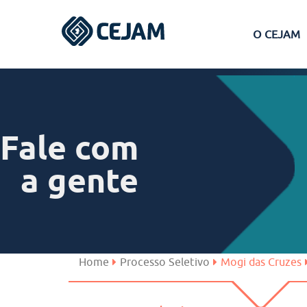
O CEJAM
Assis
Ferraz de Vasconcelos
Fale com
Lins
a gente
Peruíbe
São José dos Campos
Home
Processo Seletivo
Mogi das Cruzes