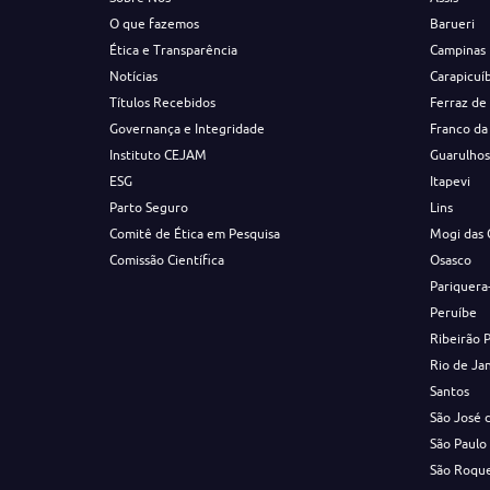
O que fazemos
Barueri
Ética e Transparência
Campinas
Notícias
Carapicuí
Títulos Recebidos
Ferraz de
Governança e Integridade
Franco da
Instituto CEJAM
Guarulho
ESG
Itapevi
Parto Seguro
Lins
Comitê de Ética em Pesquisa
Mogi das 
Comissão Científica
Osasco
Pariquera
Peruíbe
Ribeirão 
Rio de Ja
Santos
São José 
São Paulo
São Roqu