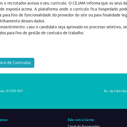
is o recrutador acessa o seu currículo. O CEJAM informa que os seus da
ade exposta acima. A plataforma onde o currículo fica hospedado pod
a para fins de funcionalidade do provedor do site ou para finalidade le
tilhamento desses dados.
nsentimento: caso o candidato seja aprovado no processo seletivo, s
dos para fins de gestão de contrato de trabalho.
tro de Curriculos
aulo, 01503-001
Av. da Liberda
amos
Fale com a Gente
Canal do Fornecedor