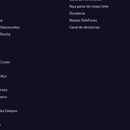
Faça parte do nosso time
Ouvidoria
ba
Nossos Telefones
 Vasconcelos
Canal de denúncias
 Rocha
s
Cruzes
-Açu
Preto
neiro
dos Campos
e