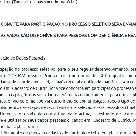
ntos.
(Todas as etapas são eliminatórias)
 CONVITE PARA PARTICIPAÇÃO NO PROCESSO SELETIVO SERÁ ENVIAD
AS VAGAS SÃO DISPONÍVEIS PARA PESSOAS COM DEFICIÊNCIA E REA
teção de Dados Pessoais
cipação no processo seletivo, para o seu regular desenvolvimento, p
ato. O CEJAM possui o Programa de Conformidade LGPD o qual é compo
dados de acordo com a Lei, através do qual a entidade manifesta seu c
o em “Cadastro de Currículo” você concorda em participar do processo
ade: a captação dos seus dados será realizada unicamente para que a 
ico, envio de e-mail ou via outro meio de comunicação. Todo o tipo de 
lvimento das etapas de recrutamento e seleção e será cessado ao fina
timento: em sintonia com a finalidade acima, e, estando de acordo
e e utilizar os seus dados pessoais clicando em “Cadastro de Currículo
rículo na plataforma.
ilhamento de dados: o cadastro do currículo é feito em plataformas 