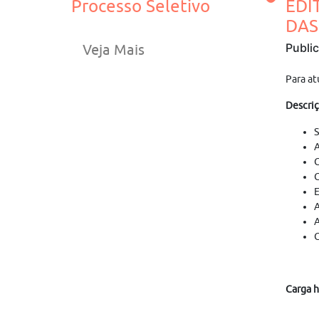
Processo Seletivo
EDI
DAS
Publi
Veja Mais
Para at
Descriç
S
A
C
G
E
A
A
G
Carga h