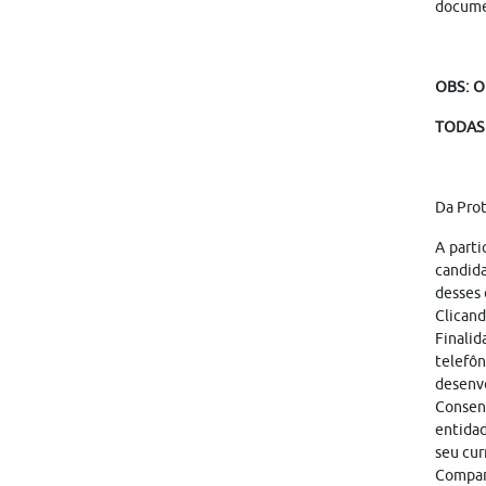
docume
OBS: O
TODAS 
Da Pro
A parti
candid
desses 
Clicand
Finalid
telefôn
desenvo
Consen
entidad
seu cur
Compart