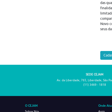
das qua
finalid
limitad
compar
Novo co
seus da
Cadas
SEDE CEJAM
Av. da Liberdade, 765, Liberdade, São P
(11) 3469 - 1818
O CEJAM
Onde Atu
Sobre Nós
Assis