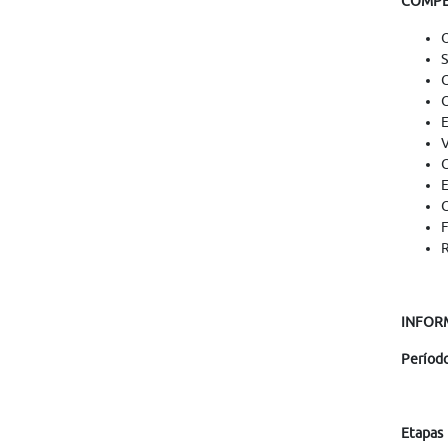
COMPE
O
S
C
C
E
V
C
E
C
F
R
INFOR
Período
Etapa