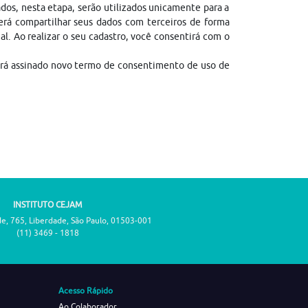
dos, nesta etapa, serão utilizados unicamente para a
erá compartilhar seus dados com terceiros de forma
gal. Ao realizar o seu cadastro, você consentirá com o
erá assinado novo termo de consentimento de uso de
INSTITUTO CEJAM
de, 765, Liberdade, São Paulo, 01503-001
(11) 3469 - 1818
Acesso Rápido
Ao Colaborador