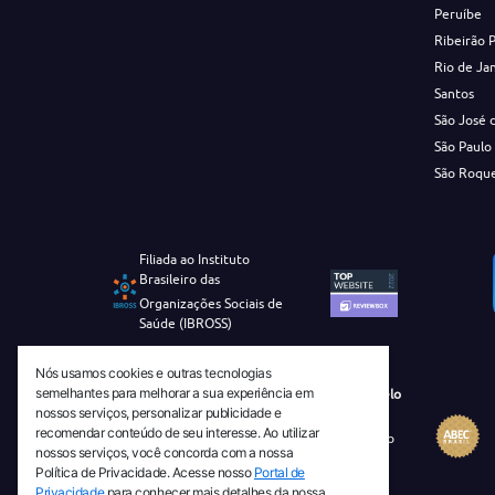
Peruíbe
Ribeirão 
Rio de Ja
Santos
São José 
São Paulo
São Roqu
Filiada ao Instituto
Brasileiro das
Organizações Sociais de
Saúde (IBROSS)
Nós usamos cookies e outras tecnologias
semelhantes para melhorar a sua experiência em
Revista Tecnico-Cientifica CEJAM Selo
nossos serviços, personalizar publicidade e
Diamante de Ciência Aberta
recomendar conteúdo de seu interesse. Ao utilizar
Diretório Migulim Instituto Brasileiro
nossos serviços, você concorda com a nossa
de Informação em Ciência e
Política de Privacidade. Acesse nosso
Portal de
Tecnologia - IBICT
Privacidade
para conhecer mais detalhes da nossa