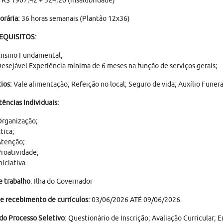
R$ 1907,42 + 324,20 (insalubridade)
orária:
36 horas semanais (Plantão 12x36)
REQUISITOS:
nsino Fundamental;
esejável Experiência mínima de 6 meses na função de serviços gerais;
ios:
Vale alimentação; Refeição no local; Seguro de vida; Auxílio Funer
ncias Individuais:
rganização;
tica;
tenção;
roatividade;
niciativa
e trabalho
: Ilha do Governador
e recebimento de currículos:
03/06/2026 ATÉ 09/06/2026.
do Processo Seletivo
: Questionário de Inscrição; Avaliação Curricular