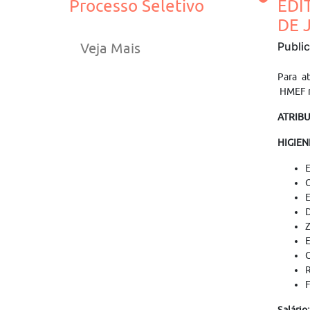
Processo Seletivo
EDI
DE J
Publi
Veja Mais
Para a
HMEF n
ATRIB
HIGIEN
E
O
E
D
Z
E
C
R
F