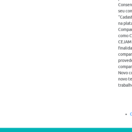
Consent
seu con
“Cadast
na plat
Compart
como CA
CEJAM i
finalid
compart
provedo
compar
Novo co
novo te
trabalh
C