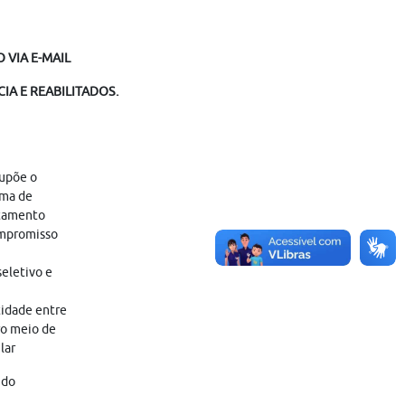
 VIA E-MAIL
IA E REABILITADOS.
supõe o
ama de
atamento
ompromisso
eletivo e
tidade entre
ro meio de
lar
 do