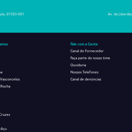
aulo, 01503-001
Av. da Liberda
amos
Fale com a Gente
Canal do Fornecedor
Faça parte do nosso time
Ouvidoria
ba
Nossos Telefones
 Vasconcelos
Canal de denúncias
 Rocha
s
Cruzes
-Açu