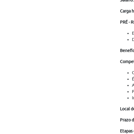
Salário:
Carga h
PRÉ - 
E
D
Benefíc
Competê
O
É
A
P
I
Local d
Prazo d
Etapas 