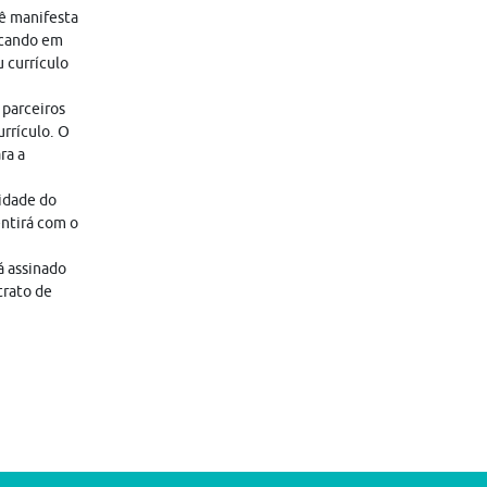
cê manifesta
icando em
 currículo
 parceiros
rrículo. O
ra a
lidade do
entirá com o
á assinado
trato de