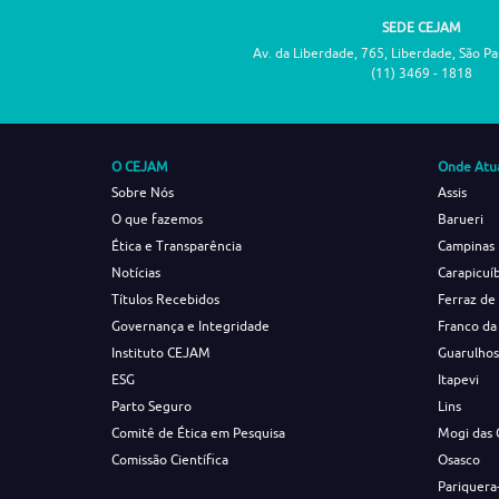
SEDE CEJAM
Av. da Liberdade, 765, Liberdade, São P
(11) 3469 - 1818
O CEJAM
Onde Atu
Sobre Nós
Assis
O que fazemos
Barueri
Ética e Transparência
Campinas
Notícias
Carapicuí
Títulos Recebidos
Ferraz de
Governança e Integridade
Franco da
Instituto CEJAM
Guarulho
ESG
Itapevi
Parto Seguro
Lins
Comitê de Ética em Pesquisa
Mogi das 
Comissão Científica
Osasco
Pariquera