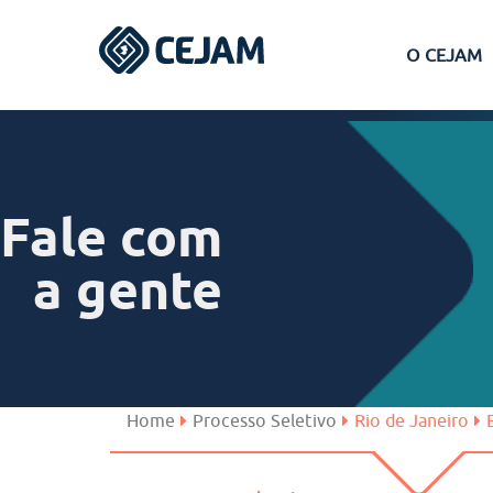
O CEJAM
Assis
Ferraz de Vasconcelos
Fale com
Lins
a gente
Peruíbe
São José dos Campos
Home
Processo Seletivo
Rio de Janeiro