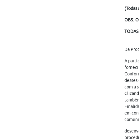
(Todas 
OBS: O
TODAS 
Da Pro
A parti
forneci
Conform
desses 
com a s
Clicand
também
Finalid
em cont
comunic
desenvo
proced