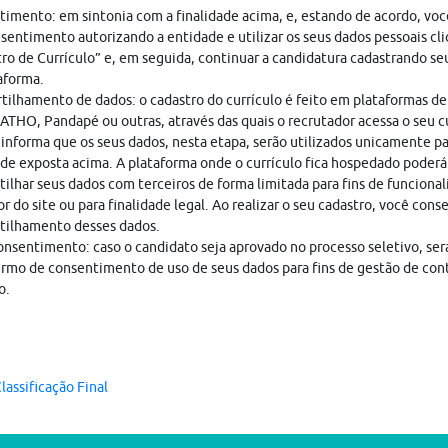
imento: em sintonia com a finalidade acima, e, estando de acordo, vo
sentimento autorizando a entidade e utilizar os seus dados pessoais cl
ro de Currículo” e, em seguida, continuar a candidatura cadastrando seu
aforma.
ilhamento de dados: o cadastro do currículo é feito em plataformas de
THO, Pandapé ou outras, através das quais o recrutador acessa o seu cu
nforma que os seus dados, nesta etapa, serão utilizados unicamente pa
ade exposta acima. A plataforma onde o currículo fica hospedado poderá
ilhar seus dados com terceiros de forma limitada para fins de funciona
r do site ou para finalidade legal. Ao realizar o seu cadastro, você cons
tilhamento desses dados.
nsentimento: caso o candidato seja aprovado no processo seletivo, ser
rmo de consentimento de uso de seus dados para fins de gestão de con
o.
lassificação Final