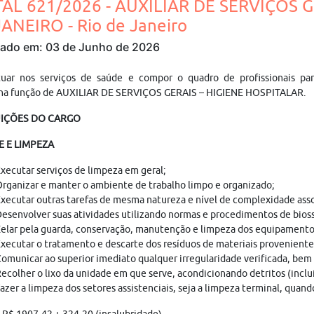
TAL 621/2026 - AUXILIAR DE SERVIÇOS 
ANEIRO - Rio de Janeiro
cado em: 03 de Junho de 2026
tuar nos serviços de saúde e compor o quadro de profissionais par
a função de AUXILIAR DE SERVIÇOS GERAIS – HIGIENE HOSPITALAR.
UIÇÕES DO CARGO
E E LIMPEZA
xecutar serviços de limpeza em geral;
rganizar e manter o ambiente de trabalho limpo e organizado;
xecutar outras tarefas de mesma natureza e nível de complexidade ass
esenvolver suas atividades utilizando normas e procedimentos de bios
elar pela guarda, conservação, manutenção e limpeza dos equipamentos,
xecutar o tratamento e descarte dos resíduos de materiais provenientes
omunicar ao superior imediato qualquer irregularidade verificada, bem
ecolher o lixo da unidade em que serve, acondicionando detritos (inclu
azer a limpeza dos setores assistenciais, seja a limpeza terminal, qua