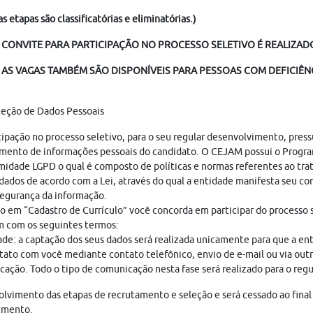
as etapas são classificatórias e eliminatórias.)
 CONVITE PARA PARTICIPAÇÃO NO PROCESSO SELETIVO É REALIZADO
AS VAGAS TAMBÉM SÃO DISPONÍVEIS PARA PESSOAS COM DEFICIÊNC
teção de Dados Pessoais
cipação no processo seletivo, para o seu regular desenvolvimento, pres
mento de informações pessoais do candidato. O CEJAM possui o Progr
idade LGPD o qual é composto de políticas e normas referentes ao tr
dados de acordo com a Lei, através do qual a entidade manifesta seu c
egurança da informação.
o em “Cadastro de Currículo” você concorda em participar do processo s
 com os seguintes termos:
ade: a captação dos seus dados será realizada unicamente para que a en
ato com você mediante contato telefônico, envio de e-mail ou via out
ação. Todo o tipo de comunicação nesta fase será realizado para o regu
lvimento das etapas de recrutamento e seleção e será cessado ao final
imento.