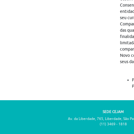
Consen
entidad
seu cur
Compart
das qua
finalid
limitad
compar
Novo co
seus da
P
P
SEDE CEJAM
Av. da Liberdade, 765, Liberdade, São P
(11) 3469 - 1818