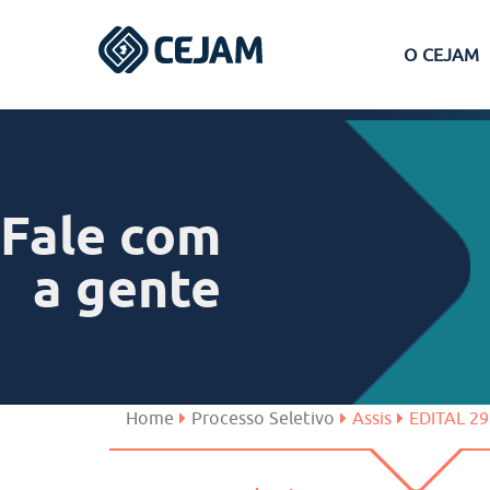
O CEJAM
Assis
Ferraz de Vasconcelos
Fale com
Lins
a gente
Peruíbe
São José dos Campos
Home
Processo Seletivo
Assis
EDITAL 2