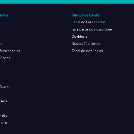
amos
Fale com a Gente
Canal do Fornecedor
Faça parte do nosso time
Ouvidoria
ba
Nossos Telefones
 Vasconcelos
Canal de denúncias
 Rocha
s
Cruzes
-Açu
Preto
neiro