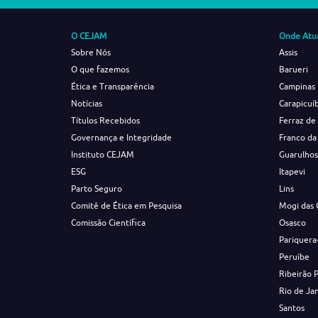
O CEJAM
Onde Atu
Sobre Nós
Assis
O que fazemos
Barueri
Ética e Transparência
Campinas
Notícias
Carapicuí
Títulos Recebidos
Ferraz de
Governança e Integridade
Franco da
Instituto CEJAM
Guarulho
ESG
Itapevi
Parto Seguro
Lins
Comitê de Ética em Pesquisa
Mogi das 
Comissão Científica
Osasco
Pariquera
Peruíbe
Ribeirão 
Rio de Ja
Santos