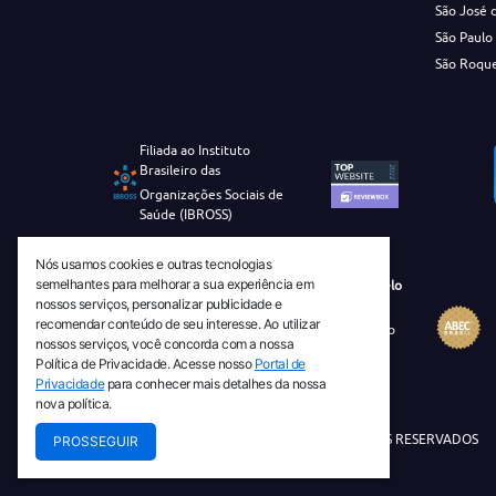
São José 
São Paulo
São Roqu
Filiada ao Instituto
Brasileiro das
Organizações Sociais de
Saúde (IBROSS)
Nós usamos cookies e outras tecnologias
semelhantes para melhorar a sua experiência em
Revista Tecnico-Cientifica CEJAM Selo
nossos serviços, personalizar publicidade e
Diamante de Ciência Aberta
recomendar conteúdo de seu interesse. Ao utilizar
Diretório Migulim Instituto Brasileiro
nossos serviços, você concorda com a nossa
de Informação em Ciência e
Política de Privacidade. Acesse nosso
Portal de
Tecnologia - IBICT
Privacidade
para conhecer mais detalhes da nossa
nova política.
© 2026 TODOS OS DIREITOS RESERVADOS
PROSSEGUIR