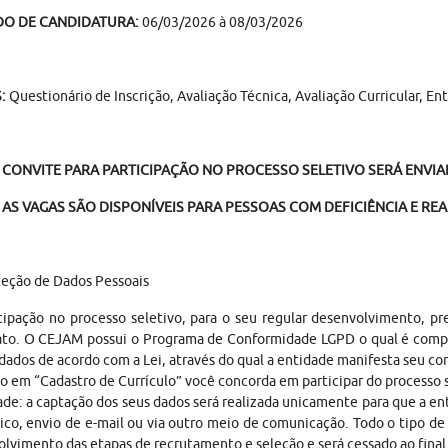
DO DE CANDIDATURA:
06/03/2026 à 08/03/2026
S:
Questionário de Inscrição, Avaliação Técnica, Avaliação Curricular, En
 CONVITE PARA PARTICIPAÇÃO NO PROCESSO SELETIVO SERÁ ENVIAD
AS VAGAS SÃO DISPONÍVEIS PARA PESSOAS COM DEFICIÊNCIA E REA
teção de Dados Pessoais
cipação no processo seletivo, para o seu regular desenvolvimento, p
ato. O CEJAM possui o Programa de Conformidade LGPD o qual é compo
dados de acordo com a Lei, através do qual a entidade manifesta seu c
o em “Cadastro de Currículo” você concorda em participar do processo
ade: a captação dos seus dados será realizada unicamente para que a 
ico, envio de e-mail ou via outro meio de comunicação. Todo o tipo de 
lvimento das etapas de recrutamento e seleção e será cessado ao fina