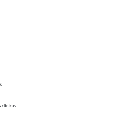
s;
 clínicas.