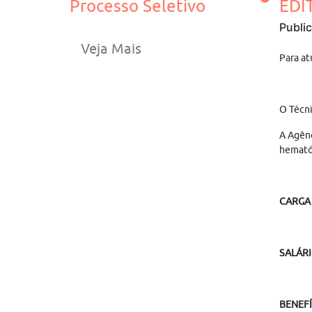
Processo Seletivo
EDI
Publi
Veja Mais
Para at
O Técni
A Agênc
hematól
CARGA
SALÁR
BENEFÍ