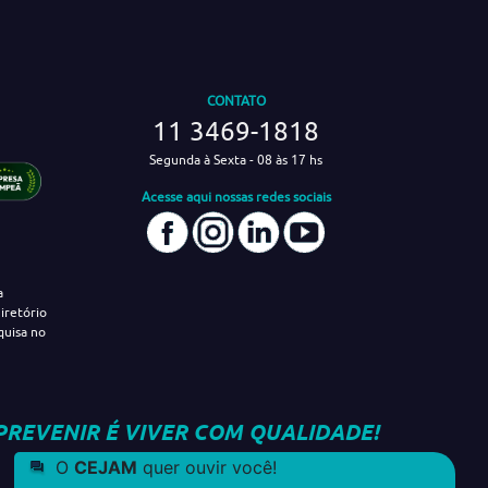
CONTATO
11 3469-1818
Segunda à Sexta - 08 às 17 hs
Acesse aqui nossas redes sociais
a
iretório
quisa no
PREVENIR É VIVER COM QUALIDADE!
O
CEJAM
quer ouvir você!