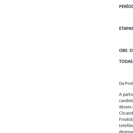
PERÍO
ETAPA
OBS: O
TODAS 
Da Pro
A parti
candid
desses 
Clicand
Finalid
telefôn
desenvo