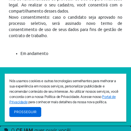
legal. Ao realizar o seu cadastro, você consentirá com o
compartilhamento desses dados.
Novo consentimento: caso o candidato seja aprovado no
processo seletivo, será assinado novo termo de
consentimento de uso de seus dados para fins de gestão de
contrato de trabalho.
Em andamento
SEDE CEJAM
Nós usamos cookies e outras tecnologias semelhantes para melhorar a
Av. da Liberdade, 765, Liberdade, São Paulo, 01503-001
sua experiência em nossos serviços, personalizar publicidade e
(11) 3469 - 1818
recomendar conteúdo de seu interesse. Ao utilizar nossos serviços, você
concorda com a nossa Política de Privacidade. Acesse nosso
Portal de
INSTITUTO CEJAM
Privacidade
para conhecer mais detalhes da nossa nova política.
Av. da Liberdade, 765, Liberdade, São Paulo, 01503-001
PROSSEGUIR
(11) 3469 - 1818
O
CEJAM
quer ouvir você!
© 2026
PREVENIR É VIVER COM QUALIDADE!