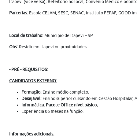
Itapevi (vice versa); Refeitório no local; Convênio Médico e odonto
Parcerias:
Escola CEJAM, SESC, SENAC, instituto FEPAF, GOOD imp
Local de trabalho:
Município de Itapevi –
SP.
Obs:
Residir em Itapevi ou proximidades.
- PRÉ - REQUISITOS:
CANDIDATOS EXTERNO:
Formação:
Ensino médio completo.
Desejável:
Ensino superior cursando em Gestão Hospitalar, A
Informática: Pacote Office nível básico;
Experiência 06 meses na função.
Informações adicionais: