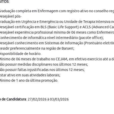
SITOS
:
raduação completa em Enfermagem com registro ativo no conselho regio
esejável pós-
raduação em Urgência e Emergência ou Unidade de Terapia Intensiva no
esejável certificação em BLS (Basic Life Support) e ACLS (Advanced Car
esejável experiência profissional mínima de 06 meses como Enfermeir
onhecimento de informática nível intermediário (pacote office);
esejável conhecimento em Sistemas de Informação (Prontuário eletrôn
esidir preferencialmente na região de Barueri;
isponibilidade de horário.
ínimo de 06 meses de trabalho no CEJAM, em efetivo exercício até a da
ão possuir medidas disciplinares nos últimos 12 meses;
ão possuir faltas injustificadas nos últimos 12 meses;
star ativo em suas atividades laborais;
ínimo de 1 ano da última promoção.
o de Candidatura
: 27/02/2026 à 03/03/2026