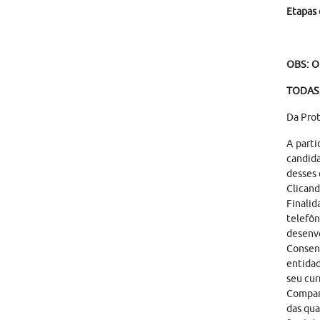
Etapas 
OBS: O
TODAS 
Da Pro
A parti
candid
desses 
Clicand
Finalid
telefôn
desenvo
Consen
entidad
seu cur
Compart
das qua