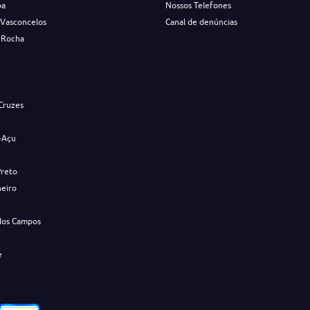
ba
Nossos Telefones
 Vasconcelos
Canal de denúncias
 Rocha
s
Cruzes
-Açu
Preto
neiro
dos Campos
e