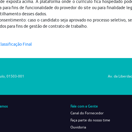
ade exposta acima. A plataforma onde o currículo fica hospedado pod
a para fins de funcionalidade do provedor do site ou para finalidade le
tilhamento desses dados.
nsentimento: caso o candidato seja aprovado no processo seletivo, s
dos para fins de gestão de contrato de trabalho.
lassificação Final
aulo, 01503-001
Av. da Liberda
amos
Fale com a Gente
Canal do Fornecedor
Faça parte do nosso time
Ouvidoria