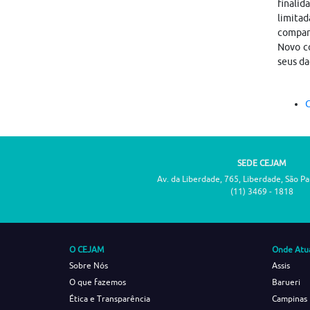
finalid
limitad
compar
Novo co
seus da
C
SEDE CEJAM
Av. da Liberdade, 765, Liberdade, São P
(11) 3469 - 1818
O CEJAM
Onde Atu
Sobre Nós
Assis
O que fazemos
Barueri
Ética e Transparência
Campinas