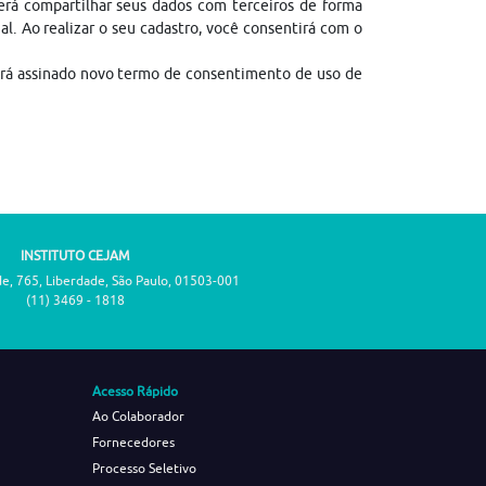
erá compartilhar seus dados com terceiros de forma
gal. Ao realizar o seu cadastro, você consentirá com o
erá assinado novo termo de consentimento de uso de
INSTITUTO CEJAM
de, 765, Liberdade, São Paulo, 01503-001
(11) 3469 - 1818
Acesso Rápido
Ao Colaborador
Fornecedores
Processo Seletivo