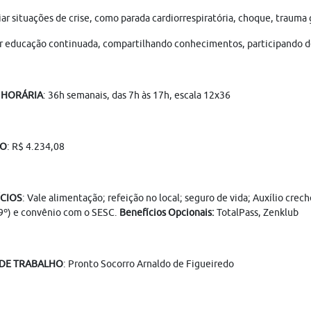
ar situações de crise, como parada cardiorrespiratória, choque, trauma
r educação continuada, compartilhando conhecimentos, participando d
 HORÁRIA
: 36h semanais, das 7h às 17h, escala 12x36
IO
: R$ 4.234,08
ÍCIOS
: Vale alimentação; refeição no local; seguro de vida; Auxílio cre
9º) e convênio com o SESC.
Benefícios Opcionais:
TotalPass, Zenklub
 DE TRABALHO
: Pronto Socorro Arnaldo de Figueiredo