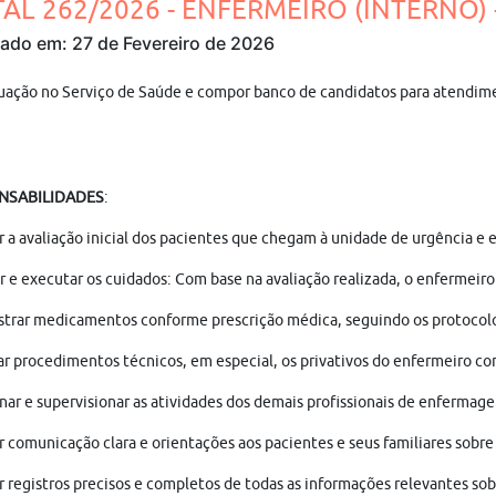
TAL 262/2026 - ENFERMEIRO (INTERNO) -
cado em: 27 de Fevereiro de 2026
uação no Serviço de Saúde e compor banco de candidatos para atendimen
NSABILIDADES
:
r a avaliação inicial dos pacientes que chegam à unidade de urgência e
r e executar os cuidados: Com base na avaliação realizada, o enfermeiro
trar medicamentos conforme prescrição médica, seguindo os protocolos
r procedimentos técnicos, em especial, os privativos do enfermeiro com
ar e supervisionar as atividades dos demais profissionais de enfermage
r comunicação clara e orientações aos pacientes e seus familiares sobr
r registros precisos e completos de todas as informações relevantes so