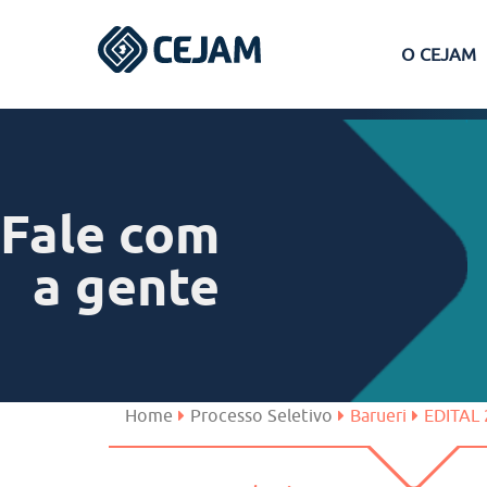
O CEJAM
Assis
Ferraz de Vasconcelos
Fale com
Lins
a gente
Peruíbe
São José dos Campos
Home
Processo Seletivo
Barueri
EDITAL 