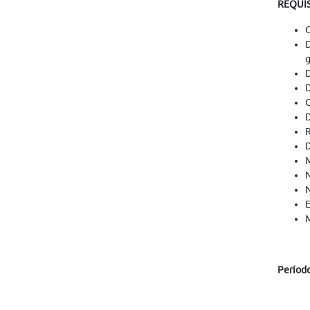
REQUI
G
D
g
D
D
C
D
R
D
M
N
N
E
M
Períod