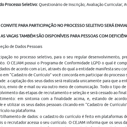
do Processo Seletivo:
Questionário de Inscrição; Avaliação Curricular;
 CONVITE PARA PARTICIPAÇÃO NO PROCESSO SELETIVO SERÁ ENVIAD
AS VAGAS TAMBÉM SÃO DISPONÍVEIS PARA PESSOAS COM DEFICIÊNC
teção de Dados Pessoais
cipação no processo seletivo, para o seu regular desenvolvimento, p
ato. O CEJAM possui o Programa de Conformidade LGPD o qual é compo
dados de acordo com a Lei, através do qual a entidade manifesta seu c
o em “Cadastro de Currículo” você concorda em participar do processo
ade: a captação dos seus dados será realizada unicamente para que a 
ico, envio de e-mail ou via outro meio de comunicação. Todo o tipo de 
lvimento das etapas de recrutamento e seleção e será cessado ao fina
timento: em sintonia com a finalidade acima, e, estando de acordo
e e utilizar os seus dados pessoais clicando em “Cadastro de Currículo
rículo na plataforma.
ilhamento de dados: o cadastro do currículo é feito em plataformas 
is o recrutador acessa o seu currículo. O CEJAM informa que os seus da