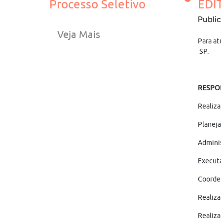
Processo Seletivo
EDI
Publi
Veja Mais
Para at
SP.
RESPO
Realiza
Planeja
Adminis
Executa
Coorden
Realiza
Realiza