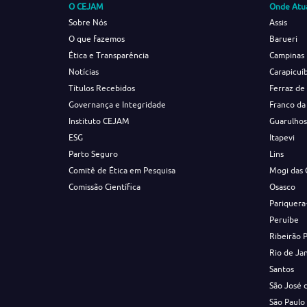
O CEJAM
Onde Atu
Sobre Nós
Assis
O que fazemos
Barueri
Ética e Transparência
Campinas
Notícias
Carapicuí
Títulos Recebidos
Ferraz de
Governança e Integridade
Franco da
Instituto CEJAM
Guarulho
ESG
Itapevi
Parto Seguro
Lins
Comitê de Ética em Pesquisa
Mogi das 
Comissão Científica
Osasco
Pariquera
Peruíbe
Ribeirão 
Rio de Ja
Santos
São José 
São Paulo