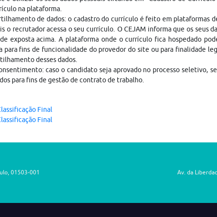
rículo na plataforma.
ilhamento de dados: o cadastro do currículo é feito em plataformas 
is o recrutador acessa o seu currículo. O CEJAM informa que os seus da
ade exposta acima. A plataforma onde o currículo fica hospedado pod
a para fins de funcionalidade do provedor do site ou para finalidade le
tilhamento desses dados.
nsentimento: caso o candidato seja aprovado no processo seletivo, s
dos para fins de gestão de contrato de trabalho.
lassificação Final
lassificação Final
aulo, 01503-001
Av. da Liberda