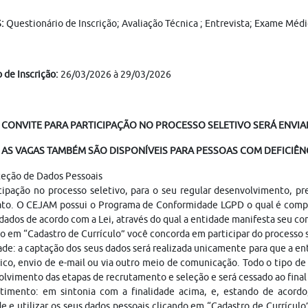
:
Questionário de Inscrição; Avaliação Técnica ; Entrevista; Exame Médic
 de Inscrição:
26/03/2026 à 29/03/2026
 CONVITE PARA PARTICIPAÇÃO NO PROCESSO SELETIVO SERÁ ENVIAD
AS VAGAS TAMBÉM SÃO DISPONÍVEIS PARA PESSOAS COM DEFICIÊNC
teção de Dados Pessoais
cipação no processo seletivo, para o seu regular desenvolvimento, p
ato. O CEJAM possui o Programa de Conformidade LGPD o qual é compo
dados de acordo com a Lei, através do qual a entidade manifesta seu c
o em “Cadastro de Currículo” você concorda em participar do processo
ade: a captação dos seus dados será realizada unicamente para que a 
ico, envio de e-mail ou via outro meio de comunicação. Todo o tipo de 
lvimento das etapas de recrutamento e seleção e será cessado ao fina
timento: em sintonia com a finalidade acima, e, estando de acordo
e e utilizar os seus dados pessoais clicando em “Cadastro de Currículo