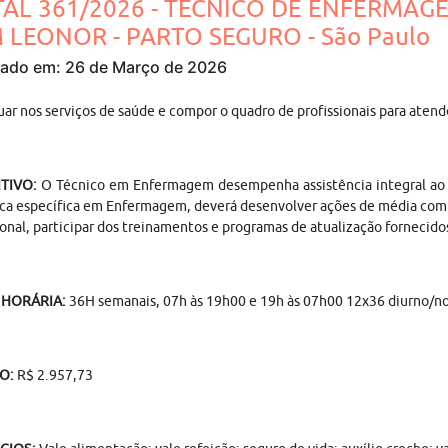
TAL 361/2026 - TÉCNICO DE ENFERMAG
M LEONOR - PARTO SEGURO - São Paulo
cado em: 26 de Março de 2026
uar nos serviços de saúde e compor o quadro de profissionais para aten
ITIVO:
O Técnico em Enfermagem desempenha assistência integral ao 
ica específica em Enfermagem, deverá desenvolver ações de média compl
ional, participar dos treinamentos e programas de atualização fornecido
 HORÁRIA:
36H semanais, 07h às 19h00 e 19h às 07h00 12x36 diurno/n
O:
R$ 2.957,73