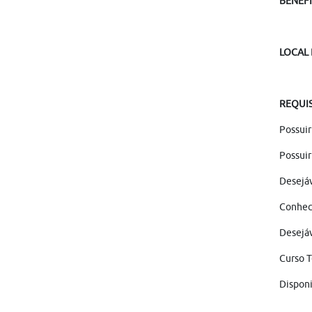
BENEFÍ
LOCAL
REQUI
Possuir
Possuir
Desejá
Conheci
Desejáv
Curso 
Disponi