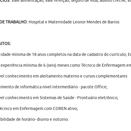
CIOS:
Vale alimentação; vale refeição; seguro de vida; auxílio creche; 
 DE TRABALHO:
Hospital e Maternidade Leonor Mendes de Barros
SITOS:
 idade mínima de 18 anos completos na data de cadastro do currículo; 
 experiência mínima de 6 (seis) meses como Técnico de Enfermagem em 
vel conhecimento em aleitamento materno e cursos complementares
mento de informática nível intermediário - pacote Office;
el conhecimento em Sistemas de Saúde - Prontuário eletrônico;
Técnico em Enfermagem com COREN ativo;
bilidade de horário- diurno e noturno.