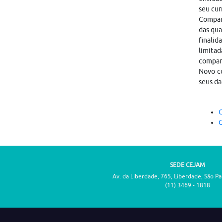
seu cur
Compart
das qua
finalid
limitad
compar
Novo co
seus da
C
C
SEDE CEJAM
Av. da Liberdade, 765, Liberdade, São P
(11) 3469 - 1818