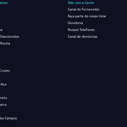
amos
Fale com a Gente
Canal do Fornecedor
Faça parte do nosso time
Ouvidoria
ba
Nossos Telefones
 Vasconcelos
Canal de denúncias
 Rocha
s
Cruzes
-Açu
Preto
neiro
dos Campos