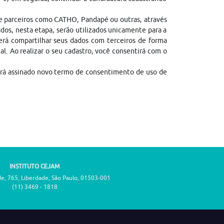
de parceiros como CATHO, Pandapé ou outras, através
dos, nesta etapa, serão utilizados unicamente para a
erá compartilhar seus dados com terceiros de forma
gal. Ao realizar o seu cadastro, você consentirá com o
erá assinado novo termo de consentimento de uso de
INSTITUTO CEJAM
de, 765, Liberdade, São Paulo, 01503-001
(11) 3469 - 1818