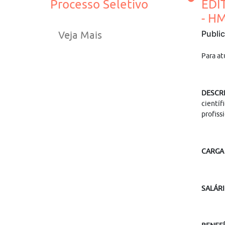
Processo Seletivo
EDI
- H
Publi
Veja Mais
Para at
DESCR
científ
profiss
CARGA
SALÁRI