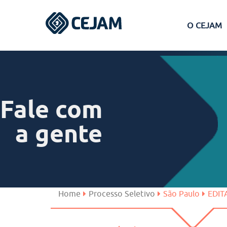
O CEJAM
Assis
Ferraz de Vasconcelos
Fale com
Lins
a gente
Peruíbe
São José dos Campos
Home
Processo Seletivo
São Paulo
EDIT