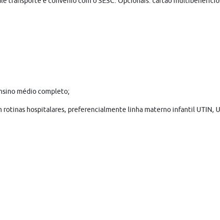
vale transporte e convênio com o SESC. Opcionais: cartão multibenefício
Ensino médio completo;
rotinas hospitalares, preferencialmente linha materno infantil UTIN, 