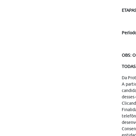
ETAPAS
Período
OBS: O
TODAS 
Da Pro
A parti
candid
desses 
Clicand
Finalid
telefôn
desenvo
Consen
entidad