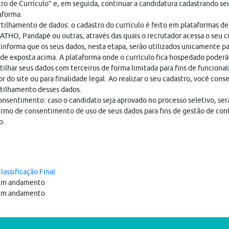
ro de Currículo” e, em seguida, continuar a candidatura cadastrando seu
aforma.
ilhamento de dados: o cadastro do currículo é feito em plataformas de
THO, Pandapé ou outras, através das quais o recrutador acessa o seu cu
nforma que os seus dados, nesta etapa, serão utilizados unicamente pa
ade exposta acima. A plataforma onde o currículo fica hospedado poderá
ilhar seus dados com terceiros de forma limitada para fins de funciona
r do site ou para finalidade legal. Ao realizar o seu cadastro, você cons
tilhamento desses dados.
nsentimento: caso o candidato seja aprovado no processo seletivo, ser
rmo de consentimento de uso de seus dados para fins de gestão de con
o.
lassificação Final
Em andamento
Em andamento