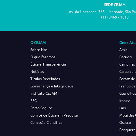
SEDE CEJAM
Av. da Liberdade, 765, Liberdade, São P
(11) 3469 - 1818
O CEJAM
Onde Atu
Sobre Nós
Assis
O que fazemos
Barueri
Ética e Transparência
Campinas
Notícias
Carapicuí
Títulos Recebidos
Ferraz de
Governança e Integridade
Franco da
Instituto CEJAM
Guarulho
ESG
Itapevi
Parto Seguro
Lins
Comitê de Ética em Pesquisa
Mogi das 
Comissão Científica
Osasco
Pariquera