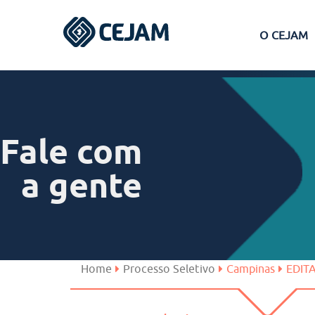
O CEJAM
Assis
Ferraz de Vasconcelos
Fale com
Lins
a gente
Peruíbe
São José dos Campos
Home
Processo Seletivo
Campinas
EDIT