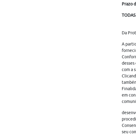
Prazo d
TODAS 
Da Pro
A parti
forneci
Conform
desses 
com a s
Clicand
também
Finalid
em cont
comunic
desenvo
proced
Consent
seu con