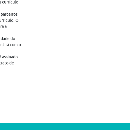
 currículo
 parceiros
rrículo. O
ra a
lidade do
entirá com o
á assinado
trato de