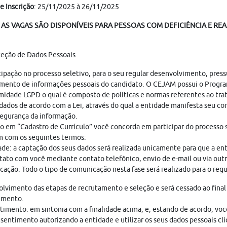
e Inscrição
: 25/11/2025 à 26/11/2025
AS VAGAS SÃO DISPONÍVEIS PARA PESSOAS COM DEFICIÊNCIA E REA
teção de Dados Pessoais
cipação no processo seletivo, para o seu regular desenvolvimento, pres
mento de informações pessoais do candidato. O CEJAM possui o Progr
idade LGPD o qual é composto de políticas e normas referentes ao tr
dados de acordo com a Lei, através do qual a entidade manifesta seu c
egurança da informação.
o em “Cadastro de Currículo” você concorda em participar do processo s
 com os seguintes termos:
ade: a captação dos seus dados será realizada unicamente para que a en
ato com você mediante contato telefônico, envio de e-mail ou via out
ação. Todo o tipo de comunicação nesta fase será realizado para o regu
lvimento das etapas de recrutamento e seleção e será cessado ao final
imento.
imento: em sintonia com a finalidade acima, e, estando de acordo, vo
sentimento autorizando a entidade e utilizar os seus dados pessoais cl