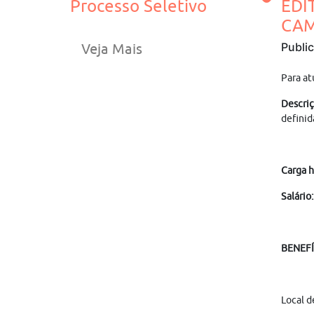
Processo Seletivo
EDI
CAM
Publi
Veja Mais
Para at
Descriç
definid
Carga h
Salário:
BENEF
Local d