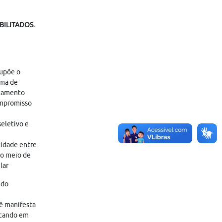
BILITADOS.
supõe o
ama de
atamento
ompromisso
eletivo e
tidade entre
ro meio de
lar
 do
cê manifesta
icando em