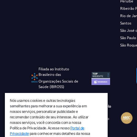
Peruíbe
Ribeirão 
Rio de Ja
Santos
São José 
São Paulo
São Roqu
Filiada ao Instituto
Brasileiro das
Organizações Sociais de
Saúde (IBROSS)
Nós usamos cookies e outras tecnologias
semelhantes para melhorar a sua experiência em
Revista Tecnico-Cientifica CEJAM Selo
nossos serviços, personalizar publicidade e
Diamante de Ciência Aberta
recomendar conteúdo de seu interesse. Ao utilizar
Diretório Migulim Instituto Brasileiro
nossos serviços, você concorda com a nossa
de Informação em Ciência e
Política de Privacidade. Acesse nosso
Portal de
Tecnologia - IBICT
Privacidade
para conhecer mais detalhes da nossa