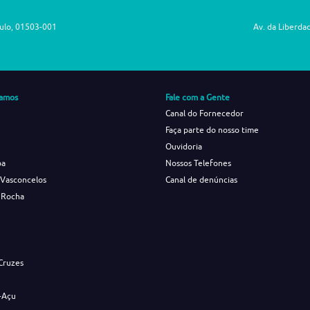
aulo, 01503-001
Av. da Liberda
amos
Fale com a Gente
Canal do Fornecedor
Faça parte do nosso time
Ouvidoria
ba
Nossos Telefones
 Vasconcelos
Canal de denúncias
 Rocha
s
Cruzes
-Açu