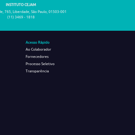
INSTITUTO CEJAM
de, 765, Liberdade, São Paulo, 01503-001
(11) 3469 - 1818
Acesso Rápido
Ao Colaborador
Fornecedores
Processo Seletivo
Transparência