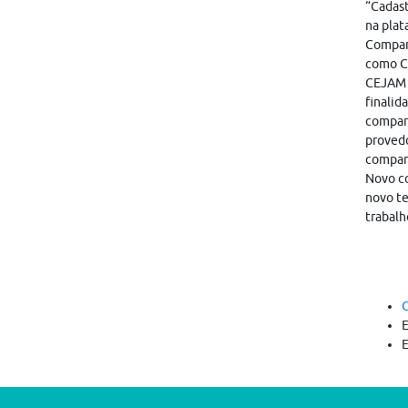
“Cadast
na plat
Compart
como CA
CEJAM i
finalid
compart
provedo
compar
Novo co
novo te
trabalh
C