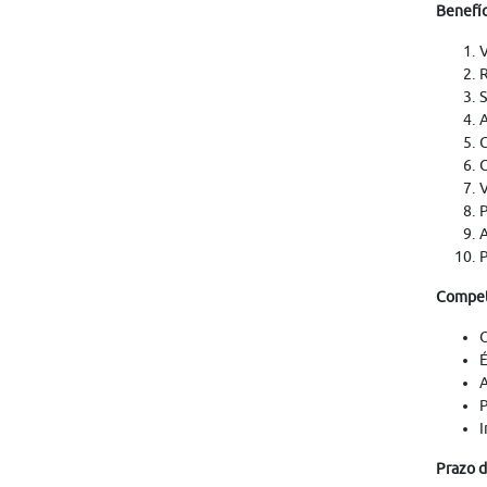
Benefíc
V
R
S
A
C
C
V
P
A
P
Competê
O
É
A
P
I
Prazo d