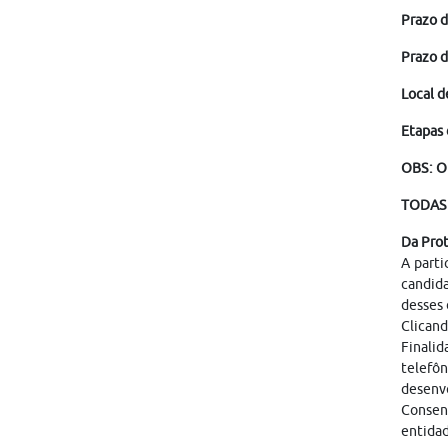
Prazo d
Prazo d
Local d
Etapas 
OBS: O
TODAS 
Da Pro
A parti
candid
desses 
Clicand
Finalid
telefôn
desenvo
Consen
entidad