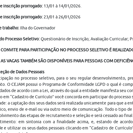
e inscrição prorrogado:
13/01 à 14/01/2026.
e inscrição prorrogado:
23/01 à 26/01/2026
e trabalho:
Ilha do Governador
do Processo Seletivo:
Questionário de Inscrição; Avaliação Curricular; 
 CONVITE PARA PARTICIPAÇÃO NO PROCESSO SELETIVO É REALIZADO
AS VAGAS TAMBÉM SÃO DISPONÍVEIS PARA PESSOAS COM DEFICIÊNC
teção de Dados Pessoais
cipação no processo seletivo, para o seu regular desenvolvimento, p
ato. O CEJAM possui o Programa de Conformidade LGPD o qual é compo
dados de acordo com a Lei, através do qual a entidade manifesta seu c
o em “Cadastro de Currículo” você concorda em participar do processo
ade: a captação dos seus dados será realizada unicamente para que a 
ico, envio de e-mail ou via outro meio de comunicação. Todo o tipo de 
lvimento das etapas de recrutamento e seleção e será cessado ao fina
timento: em sintonia com a finalidade acima, e, estando de acordo
e e utilizar os seus dados pessoais clicando em “Cadastro de Currículo