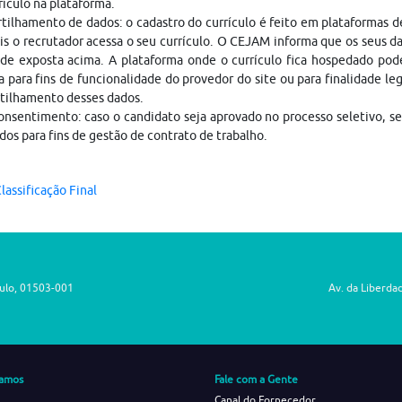
rículo na plataforma.
ilhamento de dados: o cadastro do currículo é feito em plataformas 
is o recrutador acessa o seu currículo. O CEJAM informa que os seus da
ade exposta acima. A plataforma onde o currículo fica hospedado pod
a para fins de funcionalidade do provedor do site ou para finalidade le
tilhamento desses dados.
nsentimento: caso o candidato seja aprovado no processo seletivo, s
dos para fins de gestão de contrato de trabalho.
lassificação Final
aulo, 01503-001
Av. da Liberda
amos
Fale com a Gente
Canal do Fornecedor