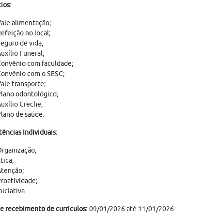
ios:
ale alimentação;
efeição no local;
eguro de vida;
uxílio Funeral;
onvênio com faculdade;
onvênio com o SESC;
ale transporte;
lano odontológico;
uxílio Creche;
lano de saúde.
ncias Individuais:
rganização;
tica;
tenção;
roatividade;
niciativa
e recebimento de currículos:
09/01/2026 até 11/01/2026