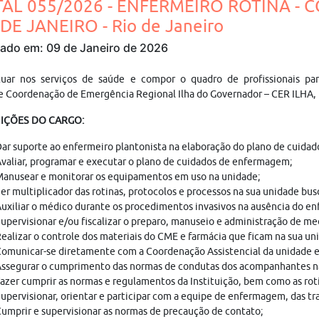
TAL 055/2026 - ENFERMEIRO ROTINA - C
DE JANEIRO - Rio de Janeiro
cado em: 09 de Janeiro de 2026
tuar nos serviços de saúde e compor o quadro de profissionais par
 Coordenação de Emergência Regional Ilha do Governador – CER ILHA, 
UIÇÕES DO CARGO:
ar suporte ao enfermeiro plantonista na elaboração do plano de cuidad
valiar, programar e executar o plano de cuidados de enfermagem;
anusear e monitorar os equipamentos em uso na unidade;
er multiplicador das rotinas, protocolos e processos na sua unidade bu
uxiliar o médico durante os procedimentos invasivos na ausência do en
upervisionar e/ou fiscalizar o preparo, manuseio e administração de m
ealizar o controle dos materiais do CME e farmácia que ficam na sua un
omunicar-se diretamente com a Coordenação Assistencial da unidade e
ssegurar o cumprimento das normas de condutas dos acompanhantes na
azer cumprir as normas e regulamentos da Instituição, bem como as rot
upervisionar, orientar e participar com a equipe de enfermagem, das tra
umprir e supervisionar as normas de precaução de contato;