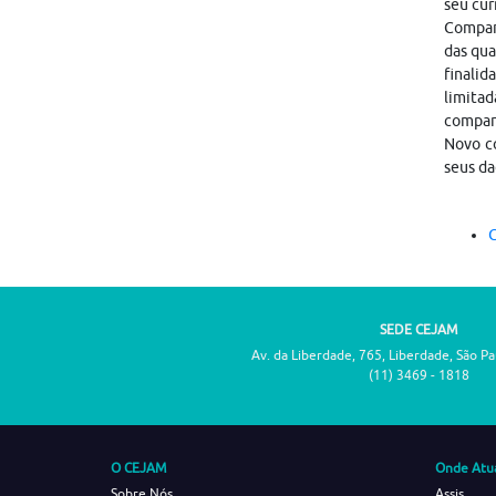
seu cur
Compart
das qua
finalid
limitad
compar
Novo co
seus da
C
SEDE CEJAM
Av. da Liberdade, 765, Liberdade, São P
(11) 3469 - 1818
O CEJAM
Onde Atu
Sobre Nós
Assis