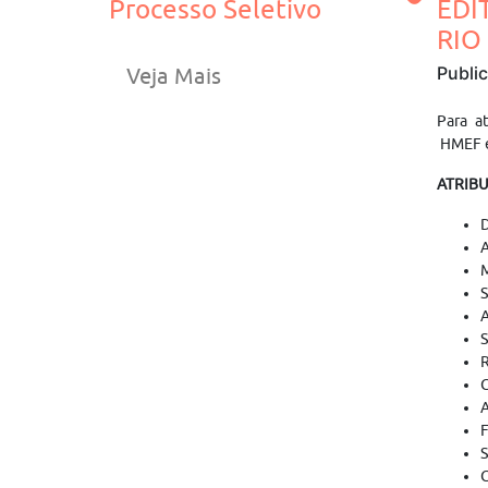
Processo Seletivo
EDI
RIO 
Publi
Veja Mais
Para a
HMEF e
ATRIB
D
A
M
S
A
S
R
C
A
F
S
C