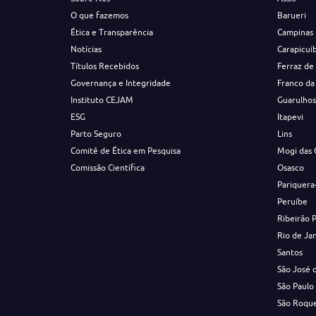
O que fazemos
Barueri
Ética e Transparência
Campinas
Notícias
Carapicuí
Títulos Recebidos
Ferraz de
Governança e Integridade
Franco da
Instituto CEJAM
Guarulho
ESG
Itapevi
Parto Seguro
Lins
Comitê de Ética em Pesquisa
Mogi das 
Comissão Científica
Osasco
Pariquera
Peruíbe
Ribeirão 
Rio de Ja
Santos
São José 
São Paulo
São Roqu