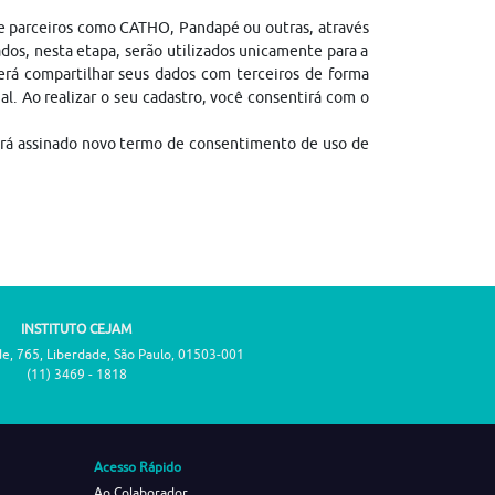
de parceiros como CATHO, Pandapé ou outras, através
dos, nesta etapa, serão utilizados unicamente para a
erá compartilhar seus dados com terceiros de forma
gal. Ao realizar o seu cadastro, você consentirá com o
erá assinado novo termo de consentimento de uso de
INSTITUTO CEJAM
de, 765, Liberdade, São Paulo, 01503-001
(11) 3469 - 1818
Acesso Rápido
Ao Colaborador