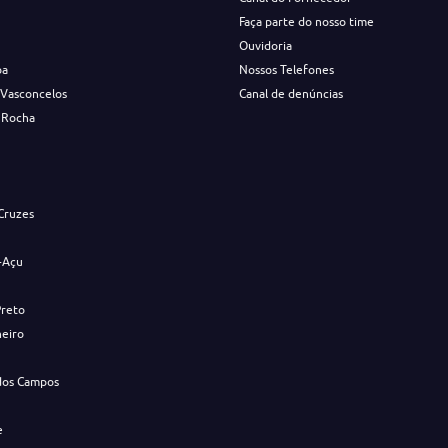
Faça parte do nosso time
Ouvidoria
ba
Nossos Telefones
 Vasconcelos
Canal de denúncias
 Rocha
s
Cruzes
-Açu
Preto
neiro
dos Campos
e