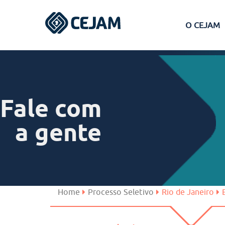
O CEJAM
Assis
Ferraz de Vasconcelos
Fale com
Lins
a gente
Peruíbe
São José dos Campos
Home
Processo Seletivo
Rio de Janeiro