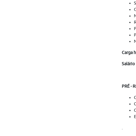
S
O
N
R
P
P
N
Carga h
Salário
PRÉ - 
C
C
E
.