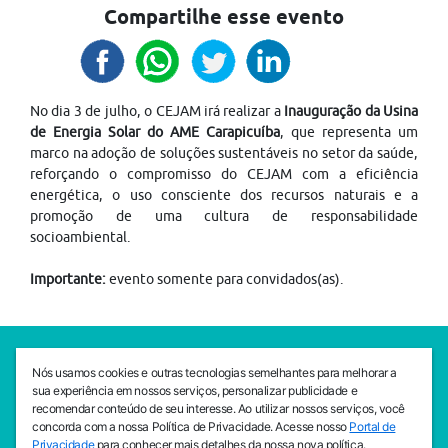
Compartilhe esse evento
No dia 3 de julho, o CEJAM irá realizar a
Inauguração da Usina
de Energia Solar do AME Carapicuíba
, que representa um
marco na adoção de soluções sustentáveis no setor da saúde,
reforçando o compromisso do CEJAM com a eficiência
energética, o uso consciente dos recursos naturais e a
promoção de uma cultura de responsabilidade
socioambiental.
Importante:
evento somente para convidados(as).
SEDE CEJAM
Nós usamos cookies e outras tecnologias semelhantes para melhorar a
Av. da Liberdade, 765, Liberdade, São Paulo, 01503-001
sua experiência em nossos serviços, personalizar publicidade e
(11) 3469 - 1818
recomendar conteúdo de seu interesse. Ao utilizar nossos serviços, você
concorda com a nossa Política de Privacidade. Acesse nosso
Portal de
INSTITUTO CEJAM
Privacidade
para conhecer mais detalhes da nossa nova política.