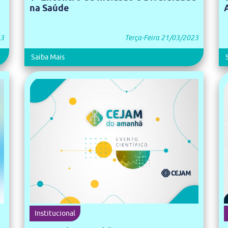
na Saúde
23
Terça-Feira 21/03/2023
Saiba Mais
Científico
Institucional