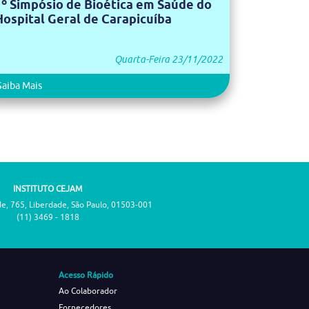
1º Simpósio de Bioética em Saúde do
Hospital Geral de Carapicuíba
Quarta-Feira 23/11/2022
Saiba Mais
INSTITUTO CEJAM
de, 765, Liberdade, São Paulo, 01503-001
(11) 3469 - 1818
Acesso Rápido
Ao Colaborador
Fornecedores