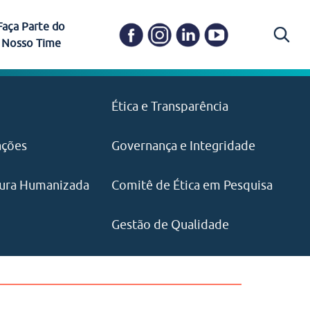
Faça Parte do
Nosso Time
Carapicuíba
Ética e Transparência
PAISM
in memoriam) em
Itapevi
(11) 3469-1828
o, visão e valores?
ações
Governança e Integridade
ustentabilidade
ime.
Pariquera-Açu
ilidade social e
IMPRENSA
as pelo CEJAM e
ura Humanizada
Comitê de Ética em Pesquisa
(11) 97646‑2537
Santos
cejam@agenciamaquina.com
rg.br
Gestão de Qualidade