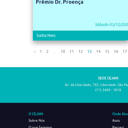
Prêmio Dr. Proença
Sábado 03/12/20
Saiba Mais
‹
1
2
...
10
11
12
13
14
15
16
17
SEDE CEJAM
Av. da Liberdade, 765, Liberdade, São P
(11) 3469 - 1818
O CEJAM
Onde Atu
Sobre Nós
Assis
O que fazemos
Barueri