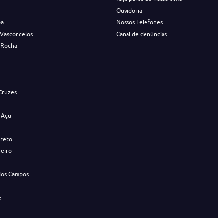
Ouvidoria
ba
Nossos Telefones
 Vasconcelos
Canal de denúncias
 Rocha
s
Cruzes
-Açu
Preto
neiro
dos Campos
e