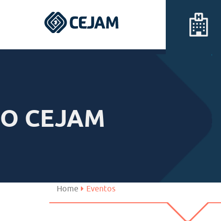
Assis
Ferraz de Vasconcelos
O CEJAM
Lins
Peruíbe
São José dos Campos
Home
Eventos