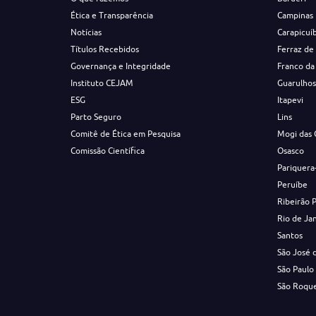
Ética e Transparência
Campinas
Notícias
Carapicuí
Títulos Recebidos
Ferraz de
Governança e Integridade
Franco da
Instituto CEJAM
Guarulho
ESG
Itapevi
Parto Seguro
Lins
Comitê de Ética em Pesquisa
Mogi das 
Comissão Científica
Osasco
Pariquera
Peruíbe
Ribeirão 
Rio de Ja
Santos
São José 
São Paulo
São Roqu