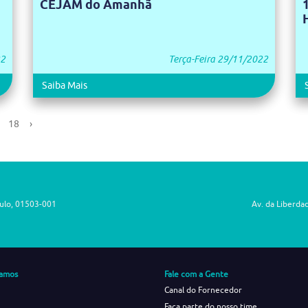
CEJAM do Amanhã
22
Terça-Feira 29/11/2022
Saiba Mais
18
›
aulo, 01503-001
Av. da Liberda
amos
Fale com a Gente
Canal do Fornecedor
Faça parte do nosso time