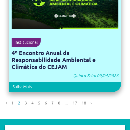
Institucional
4º Encontro Anual da
Responsabilidade Ambiental e
Climática do CEJAM
Quinta-Feira 09/04/2026
Saiba Mais
‹
1
2
3
4
5
6
7
8
...
17
18
›